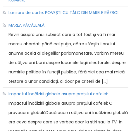
ROMÂNE
Lansare de carte. POVEȘTI CU TÂLC DIN MARELE RĂZBOI
MAREA PĂCĂLEALĂ
Revin asupra unui subiect care a tot fost şi va fi mai
mereu abordat, până cel puţin, către sfârşitul anului
anume acela al alegelilor parlamanetare. Vorbim mereu
de câţiva ani buni despre lacunele legii electorale, despre
numirile politice în funcţii publice, fără nici cea mai mică
testare a unor candidaţi, ci doar pe criterii de […]
Impactul încălzirii globale asupra prețului cafelei:
Impactul încălzirii globale asupra prețului cafelei: O
provocare globalăDacă acum câțiva ani încălzirea globală
era ceva despre care se vorbea doar la știri sau la TV, în