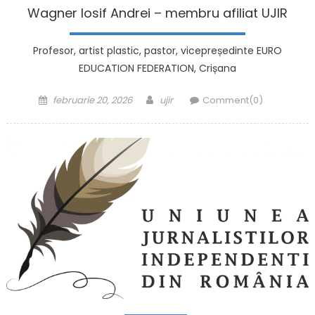
Wagner Iosif Andrei – membru afiliat UJIR
Profesor, artist plastic, pastor, vicepreședinte EURO
EDUCATION FEDERATION, Crișana
Posted on
Author
februarie 20, 2026
ujir
Comment(0)