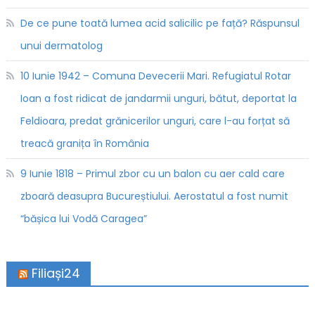
De ce pune toată lumea acid salicilic pe față? Răspunsul
unui dermatolog
10 Iunie 1942 – Comuna Devecerii Mari. Refugiatul Rotar
Ioan a fost ridicat de jandarmii unguri, bătut, deportat la
Feldioara, predat grănicerilor unguri, care l-au forțat să
treacă granița în România
9 Iunie 1818 – Primul zbor cu un balon cu aer cald care
zboară deasupra Bucureștiului. Aerostatul a fost numit
“bășica lui Vodă Caragea”
Filiași24