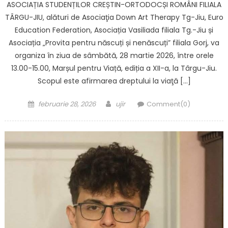
ASOCIAȚIA STUDENȚILOR CREȘTIN-ORTODOCȘI ROMÂNI FILIALA
TÂRGU-JIU, alături de Asociaţia Down Art Therapy Tg-Jiu, Euro
Education Federation, Asociația Vasiliada filiala Tg.-Jiu și
Asociația „Provita pentru născuți și nenăscuți” filiala Gorj, va
organiza în ziua de sâmbătă, 28 martie 2026, între orele
13.00-15.00, Marșul pentru Viață, ediția a XII-a, la Târgu-Jiu.
Scopul este afirmarea dreptului la viaţă […]
Posted on
Author
februarie 28, 2026
ujir
Comment(0)