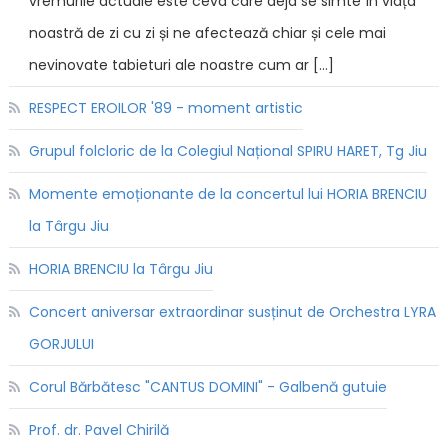
vremurile actuale este ceva care deja se simte în viața
noastră de zi cu zi și ne afectează chiar și cele mai
nevinovate tabieturi ale noastre cum ar […]
RESPECT EROILOR '89 - moment artistic
Grupul folcloric de la Colegiul Național SPIRU HARET, Tg Jiu
Momente emoționante de la concertul lui HORIA BRENCIU
la Târgu Jiu
HORIA BRENCIU la Târgu Jiu
Concert aniversar extraordinar susținut de Orchestra LYRA
GORJULUI
Corul Bărbătesc "CANTUS DOMINI" - Galbenă gutuie
Prof. dr. Pavel Chirilă