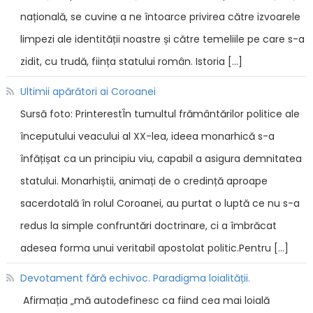
națională, se cuvine a ne întoarce privirea către izvoarele
limpezi ale identității noastre și către temeliile pe care s-a
zidit, cu trudă, ființa statului român. Istoria […]
Ultimii apărători ai Coroanei
Sursă foto: PrinterestÎn tumultul frământărilor politice ale
începutului veacului al XX-lea, ideea monarhică s-a
înfățișat ca un principiu viu, capabil a asigura demnitatea
statului. Monarhiștii, animați de o credință aproape
sacerdotală în rolul Coroanei, au purtat o luptă ce nu s-a
redus la simple confruntări doctrinare, ci a îmbrăcat
adesea forma unui veritabil apostolat politic.Pentru […]
Devotament fără echivoc. Paradigma loialității.
Afirmația „mă autodefinesc ca fiind cea mai loială