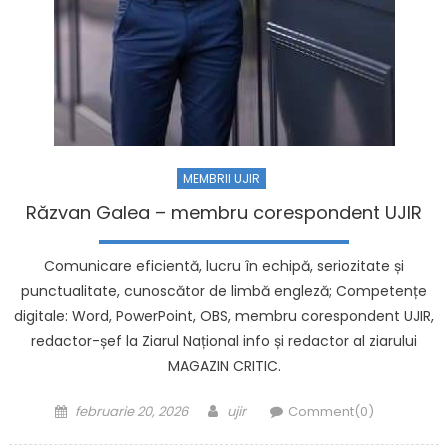
MEMBRII UJIR
Răzvan Galea – membru corespondent UJIR
Comunicare eficientă, lucru în echipă, seriozitate și
punctualitate, cunoscător de limbă engleză; Competențe
digitale: Word, PowerPoint, OBS, membru corespondent UJIR,
redactor-șef la Ziarul Național info și redactor al ziarului
MAGAZIN CRITIC.
Posted on
Author
februarie 20, 2026
ujir
Comment(0)