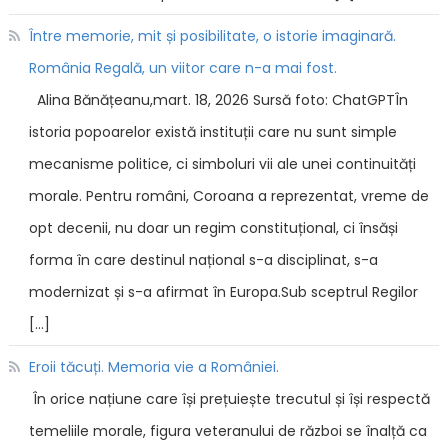
Între memorie, mit și posibilitate, o istorie imaginară.
România Regală, un viitor care n-a mai fost.
Alina Bănățeanu,mart. 18, 2026 Sursă foto: ChatGPTÎn
istoria popoarelor există instituții care nu sunt simple
mecanisme politice, ci simboluri vii ale unei continuități
morale. Pentru români, Coroana a reprezentat, vreme de
opt decenii, nu doar un regim constituțional, ci însăși
forma în care destinul național s-a disciplinat, s-a
modernizat și s-a afirmat în Europa.Sub sceptrul Regilor
[…]
Eroii tăcuți. Memoria vie a României.
În orice națiune care își prețuiește trecutul și își respectă
temeliile morale, figura veteranului de război se înalță ca