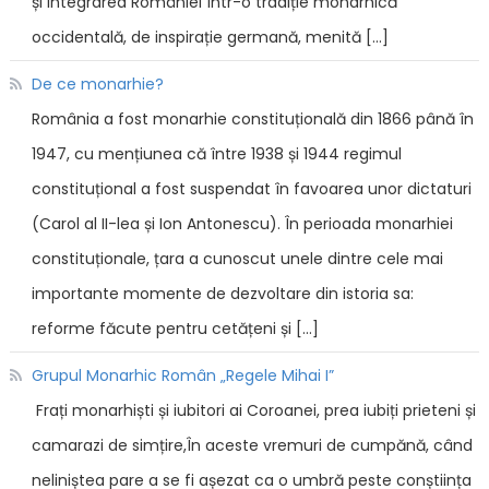
și integrarea României într-o tradiție monarhică
occidentală, de inspirație germană, menită […]
De ce monarhie?
România a fost monarhie constituțională din 1866 până în
1947, cu mențiunea că între 1938 și 1944 regimul
constituțional a fost suspendat în favoarea unor dictaturi
(Carol al II-lea și Ion Antonescu). În perioada monarhiei
constituționale, țara a cunoscut unele dintre cele mai
importante momente de dezvoltare din istoria sa:
reforme făcute pentru cetățeni și […]
Grupul Monarhic Român „Regele Mihai I”
Frați monarhiști și iubitori ai Coroanei, prea iubiți prieteni și
camarazi de simțire,În aceste vremuri de cumpănă, când
neliniștea pare a se fi așezat ca o umbră peste conștiința