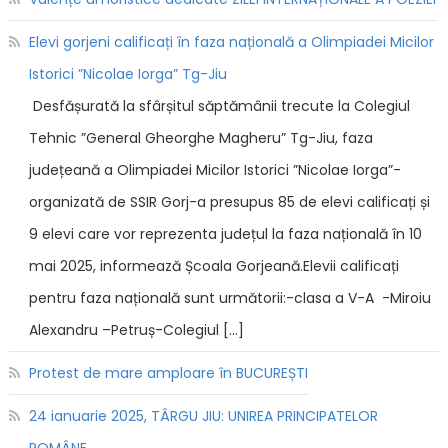
Elevi gorjeni calificați în faza națională a Olimpiadei Micilor
Istorici ”Nicolae Iorga” Tg-Jiu
Desfășurată la sfârșitul săptămânii trecute la Colegiul
Tehnic ”General Gheorghe Magheru” Tg-Jiu, faza
județeană a Olimpiadei Micilor Istorici ”Nicolae Iorga”-
organizată de SSIR Gorj-a presupus 85 de elevi calificați și
9 elevi care vor reprezenta județul la faza națională în 10
mai 2025, informează Școala Gorjeană.Elevii calificați
pentru faza națională sunt următorii:-clasa a V-A -Miroiu
Alexandru –Petruș-Colegiul […]
Protest de mare amploare în BUCUREȘTI
24 ianuarie 2025, TÂRGU JIU: UNIREA PRINCIPATELOR