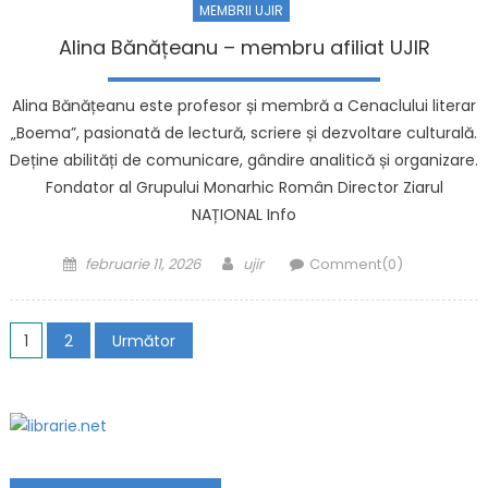
MEMBRII UJIR
Alina Bănățeanu – membru afiliat UJIR
Alina Bănățeanu este profesor și membră a Cenaclului literar
„Boema”, pasionată de lectură, scriere și dezvoltare culturală.
Deține abilități de comunicare, gândire analitică și organizare.
Fondator al Grupului Monarhic Român Director Ziarul
NAȚIONAL Info
Posted on
Author
februarie 11, 2026
ujir
Comment(0)
Navigare în articole
1
2
Următor