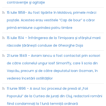
contravenţie şi agitaţie
15 Iulie 1858- Au fost tipărite în Moldova, primele mărci
poștale. Acestea erau vestitele “Cap de bour” a căror
primă emisiune cuprindea patru timbre
15 iulie 1514 – Înfrângerea de la Timișoara și sfârșitul marii
răscoale țărănești conduse de Gheorghe Doja
21 iunie 1849 – Avram Iancu a fost contactat prin scrisori
de către colonelul ungur Iosif Simonffy, care îi scria din
Vașcău, precum și de către deputatul Ioan Gozman, în
vederea încetării ostilităților
11 Iunie 1896 – A avut loc procesul de presă al „Foii
Poporului” de la Curtea de jurați din Cluj, redactorii români
fiind condamnați la 1 lună temniță ordinară