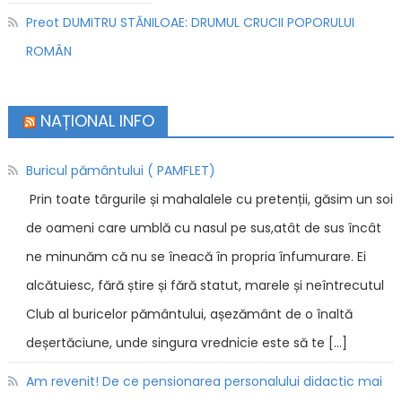
Preot DUMITRU STĂNILOAE: DRUMUL CRUCII POPORULUI
ROMÂN
NAȚIONAL INFO
Buricul pământului ( PAMFLET)
Prin toate târgurile și mahalalele cu pretenții, găsim un soi
de oameni care umblă cu nasul pe sus,atât de sus încât
ne minunăm că nu se îneacă în propria înfumurare. Ei
alcătuiesc, fără știre și fără statut, marele și neîntrecutul
Club al buricelor pământului, așezământ de o înaltă
deșertăciune, unde singura vrednicie este să te […]
Am revenit! De ce pensionarea personalului didactic mai