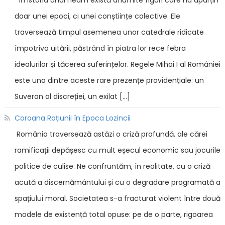
În istoria unui neam există anumite figuri care nu aparțin
doar unei epoci, ci unei conștiințe colective. Ele
traversează timpul asemenea unor catedrale ridicate
împotriva uitării, păstrând în piatra lor rece febra
idealurilor și tăcerea suferințelor. Regele Mihai I al României
este una dintre aceste rare prezențe providențiale: un
Suveran al discreției, un exilat […]
Coroana Rațiunii în Epoca Lozincii
România traversează astăzi o criză profundă, ale cărei
ramificații depășesc cu mult eșecul economic sau jocurile
politice de culise. Ne confruntăm, în realitate, cu o criză
acută a discernământului și cu o degradare programată a
spațiului moral. Societatea s-a fracturat violent între două
modele de existență total opuse: pe de o parte, rigoarea