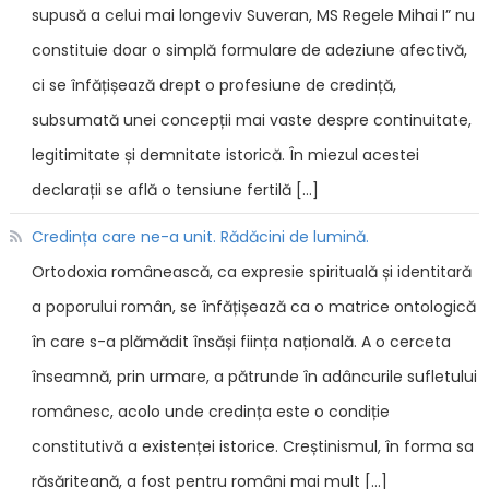
supusă a celui mai longeviv Suveran, MS Regele Mihai I” nu
constituie doar o simplă formulare de adeziune afectivă,
ci se înfățișează drept o profesiune de credință,
subsumată unei concepții mai vaste despre continuitate,
legitimitate și demnitate istorică. În miezul acestei
declarații se află o tensiune fertilă […]
Credința care ne-a unit. Rădăcini de lumină.
Ortodoxia românească, ca expresie spirituală și identitară
a poporului român, se înfățișează ca o matrice ontologică
în care s-a plămădit însăși ființa națională. A o cerceta
înseamnă, prin urmare, a pătrunde în adâncurile sufletului
românesc, acolo unde credința este o condiție
constitutivă a existenței istorice. Creștinismul, în forma sa
răsăriteană, a fost pentru români mai mult […]