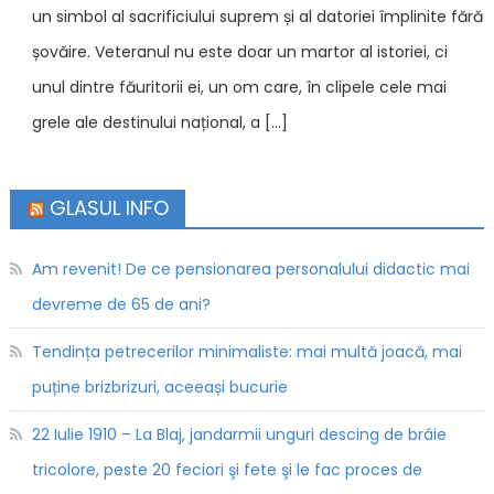
un simbol al sacrificiului suprem și al datoriei împlinite fără
șovăire. Veteranul nu este doar un martor al istoriei, ci
unul dintre făuritorii ei, un om care, în clipele cele mai
grele ale destinului național, a […]
GLASUL INFO
Am revenit! De ce pensionarea personalului didactic mai
devreme de 65 de ani?
Tendința petrecerilor minimaliste: mai multă joacă, mai
puține brizbrizuri, aceeași bucurie
22 Iulie 1910 – La Blaj, jandarmii unguri descing de brâie
tricolore, peste 20 feciori şi fete şi le fac proces de