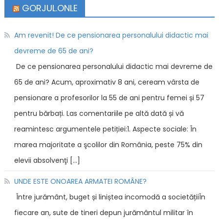
GORJUL.ONLE
Am revenit! De ce pensionarea personalului didactic mai
devreme de 65 de ani?
De ce pensionarea personalului didactic mai devreme de
65 de ani? Acum, aproximativ 8 ani, ceream vârsta de
pensionare a profesorilor la 55 de ani pentru femei și 57
pentru bărbați. Las comentariile pe altă dată și vă
reamintesc argumentele petiției:1. Aspecte sociale: În
marea majoritate a şcolilor din România, peste 75% din
elevii absolvenţi […]
UNDE ESTE ONOAREA ARMATEI ROMÂNE?
Între jurământ, buget și liniștea incomodă a societățiiÎn
fiecare an, sute de tineri depun jurământul militar în