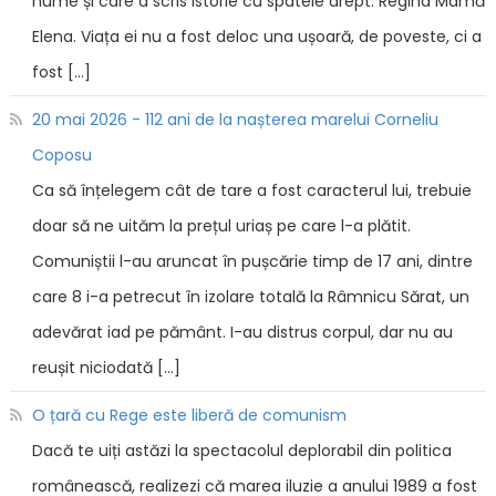
nume și care a scris istorie cu spatele drept: Regina Mamă
Elena. Viața ei nu a fost deloc una ușoară, de poveste, ci a
fost […]
20 mai 2026 - 112 ani de la nașterea marelui Corneliu
Coposu
Ca să înțelegem cât de tare a fost caracterul lui, trebuie
doar să ne uităm la prețul uriaș pe care l-a plătit.
Comuniștii l-au aruncat în pușcărie timp de 17 ani, dintre
care 8 i-a petrecut în izolare totală la Râmnicu Sărat, un
adevărat iad pe pământ. I-au distrus corpul, dar nu au
reușit niciodată […]
O țară cu Rege este liberă de comunism
Dacă te uiți astăzi la spectacolul deplorabil din politica
românească, realizezi că marea iluzie a anului 1989 a fost