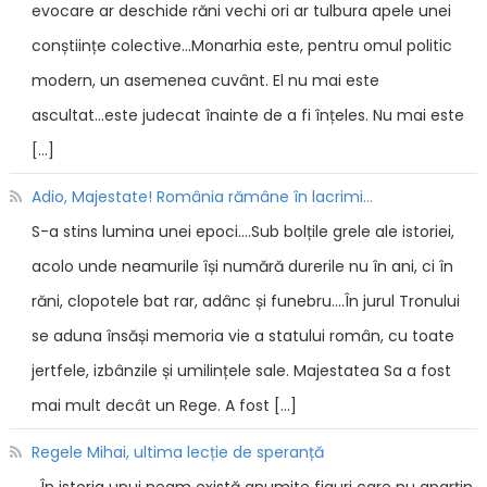
evocare ar deschide răni vechi ori ar tulbura apele unei
conștiințe colective...Monarhia este, pentru omul politic
modern, un asemenea cuvânt. El nu mai este
ascultat...este judecat înainte de a fi înțeles. Nu mai este
[…]
Adio, Majestate! România rămâne în lacrimi...
S-a stins lumina unei epoci....Sub bolțile grele ale istoriei,
acolo unde neamurile își numără durerile nu în ani, ci în
răni, clopotele bat rar, adânc și funebru....În jurul Tronului
se aduna însăși memoria vie a statului român, cu toate
jertfele, izbânzile și umilințele sale. Majestatea Sa a fost
mai mult decât un Rege. A fost […]
Regele Mihai, ultima lecție de speranță