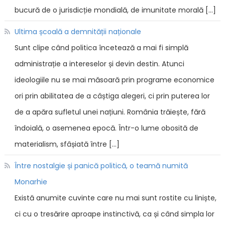
bucură de o jurisdicție mondială, de imunitate morală […]
Ultima școală a demnității naționale
Sunt clipe când politica încetează a mai fi simplă
administrație a intereselor și devin destin. Atunci
ideologiile nu se mai măsoară prin programe economice
ori prin abilitatea de a câștiga alegeri, ci prin puterea lor
de a apăra sufletul unei națiuni. România trăiește, fără
îndoială, o asemenea epocă. Într-o lume obosită de
materialism, sfâșiată între […]
Între nostalgie și panică politică, o teamă numită
Monarhie
Există anumite cuvinte care nu mai sunt rostite cu liniște,
ci cu o tresărire aproape instinctivă, ca și când simpla lor