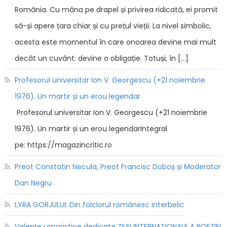
România. Cu mâna pe drapel și privirea ridicată, ei promit
să-și apere țara chiar și cu prețul vieții. La nivel simbolic,
acesta este momentul în care onoarea devine mai mult
decât un cuvânt: devine o obligație. Totuși, în […]
Profesorul universitar Ion V. Georgescu (+21 noiembrie
1976). Un martir și un erou legendar
Profesorul universitar Ion V. Georgescu (+21 noiembrie
1976). Un martir și un erou legendarIntegral
pe: https://magazincritic.ro
Preot Constatin Necula, Preot Francisc Doboș și Moderator
Dan Negru
LYRA GORJULUI: Din folclorul românesc interbelic
Valențe umoristice dedicate ZILEI INTERNAȚIONALE A POEZIEI