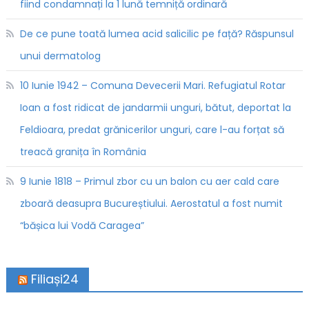
fiind condamnați la 1 lună temniță ordinară
De ce pune toată lumea acid salicilic pe față? Răspunsul
unui dermatolog
10 Iunie 1942 – Comuna Devecerii Mari. Refugiatul Rotar
Ioan a fost ridicat de jandarmii unguri, bătut, deportat la
Feldioara, predat grănicerilor unguri, care l-au forțat să
treacă granița în România
9 Iunie 1818 – Primul zbor cu un balon cu aer cald care
zboară deasupra Bucureștiului. Aerostatul a fost numit
“bășica lui Vodă Caragea”
Filiași24