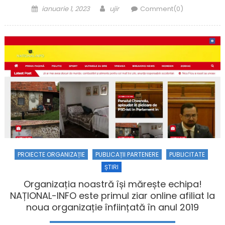
Posted on
Author
ianuarie 1, 2023
ujir
Comment(0)
PROIECTE ORGANIZAȚIE
PUBLICAȚII PARTENERE
PUBLICITATE
ȘTIRI
Organizația noastră își mărește echipa!
NAȚIONAL-INFO este primul ziar online afiliat la
noua organizație înființată în anul 2019