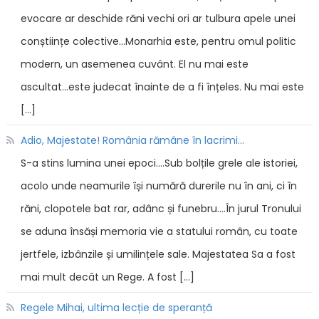
evocare ar deschide răni vechi ori ar tulbura apele unei
conștiințe colective...Monarhia este, pentru omul politic
modern, un asemenea cuvânt. El nu mai este
ascultat...este judecat înainte de a fi înțeles. Nu mai este
[…]
Adio, Majestate! România rămâne în lacrimi...
S-a stins lumina unei epoci....Sub bolțile grele ale istoriei,
acolo unde neamurile își numără durerile nu în ani, ci în
răni, clopotele bat rar, adânc și funebru....În jurul Tronului
se aduna însăși memoria vie a statului român, cu toate
jertfele, izbânzile și umilințele sale. Majestatea Sa a fost
mai mult decât un Rege. A fost […]
Regele Mihai, ultima lecție de speranță