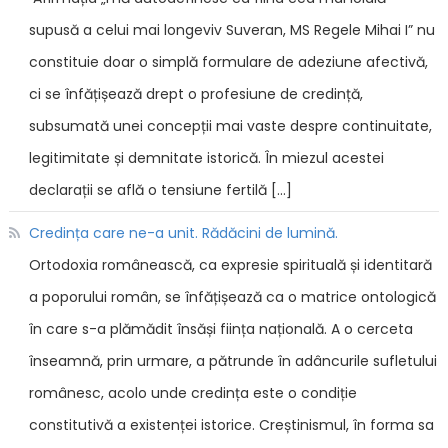
supusă a celui mai longeviv Suveran, MS Regele Mihai I” nu
constituie doar o simplă formulare de adeziune afectivă,
ci se înfățișează drept o profesiune de credință,
subsumată unei concepții mai vaste despre continuitate,
legitimitate și demnitate istorică. În miezul acestei
declarații se află o tensiune fertilă […]
Credința care ne-a unit. Rădăcini de lumină.
Ortodoxia românească, ca expresie spirituală și identitară
a poporului român, se înfățișează ca o matrice ontologică
în care s-a plămădit însăși ființa națională. A o cerceta
înseamnă, prin urmare, a pătrunde în adâncurile sufletului
românesc, acolo unde credința este o condiție
constitutivă a existenței istorice. Creștinismul, în forma sa