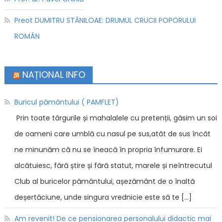
Preot DUMITRU STĂNILOAE: DRUMUL CRUCII POPORULUI
ROMÂN
NAȚIONAL INFO
Buricul pământului ( PAMFLET)
Prin toate târgurile și mahalalele cu pretenții, găsim un soi
de oameni care umblă cu nasul pe sus,atât de sus încât
ne minunăm că nu se îneacă în propria înfumurare. Ei
alcătuiesc, fără știre și fără statut, marele și neîntrecutul
Club al buricelor pământului, așezământ de o înaltă
deșertăciune, unde singura vrednicie este să te […]
Am revenit! De ce pensionarea personalului didactic mai