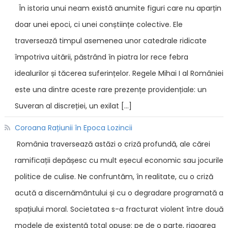
În istoria unui neam există anumite figuri care nu aparțin
doar unei epoci, ci unei conștiințe colective. Ele
traversează timpul asemenea unor catedrale ridicate
împotriva uitării, păstrând în piatra lor rece febra
idealurilor și tăcerea suferințelor. Regele Mihai I al României
este una dintre aceste rare prezențe providențiale: un
Suveran al discreției, un exilat […]
Coroana Rațiunii în Epoca Lozincii
România traversează astăzi o criză profundă, ale cărei
ramificații depășesc cu mult eșecul economic sau jocurile
politice de culise. Ne confruntăm, în realitate, cu o criză
acută a discernământului și cu o degradare programată a
spațiului moral. Societatea s-a fracturat violent între două
modele de existență total opuse: pe de o parte, rigoarea