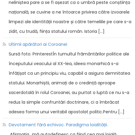
neliniștea pare a se fi așezat ca o umbră peste conștiința
națională, se cuvine a ne întoarce privirea către izvoarele
limpezi ale identității noastre și către temeliile pe care s-a
zidit, cu trudă, ființa statului român. Istoria […]
Ultimii apărători ai Coroanei
Sursă foto: PrinterestÎn tumultul frământărilor politice ale
începutului veacului al XX-lea, ideea monarhică s-a
înfățișat ca un principiu viu, capabil a asigura demnitatea
statului. Monarhiștii, animați de o credință aproape
sacerdotală în rolul Coroanei, au purtat o luptă ce nu s-a
redus la simple confruntări doctrinare, ci a îmbrăcat
adesea forma unui veritabil apostolat politic.Pentru […]
Devotament fără echivoc. Paradigma loialității.
Afirmația „mă autodefinesc ca fiind cea mai loială