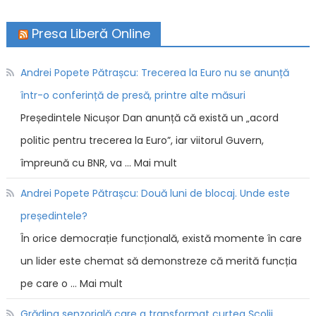
Presa Liberă Online
Andrei Popete Pătrașcu: Trecerea la Euro nu se anunță
într-o conferință de presă, printre alte măsuri
Președintele Nicușor Dan anunță că există un „acord
politic pentru trecerea la Euro”, iar viitorul Guvern,
împreună cu BNR, va … Mai mult
Andrei Popete Pătrașcu: Două luni de blocaj. Unde este
președintele?
În orice democrație funcțională, există momente în care
un lider este chemat să demonstreze că merită funcția
pe care o … Mai mult
Grădina senzorială care a transformat curtea Școlii