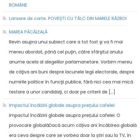
ROMÂNE
Lansare de carte. POVEȘTI CU TÂLC DIN MARELE RĂZBOI
MAREA PĂCĂLEALĂ
Revin asupra unui subiect care a tot fost şi va fi mai
mereu abordat, până cel puţin, către sfârşitul anului
anume acela al alegelilor parlamanetare. Vorbim mereu
de câţiva ani buni despre lacunele legii electorale, despre
numirile politice în funcţii publice, fără nici cea mai mică
testare a unor candidaţi, ci doar pe criterii de […]
Impactul încălzirii globale asupra prețului cafelei:
Impactul încălzirii globale asupra prețului cafelei: O
provocare globalăDacă acum câțiva ani încălzirea globală
era ceva despre care se vorbea doar la știri sau la TV, în