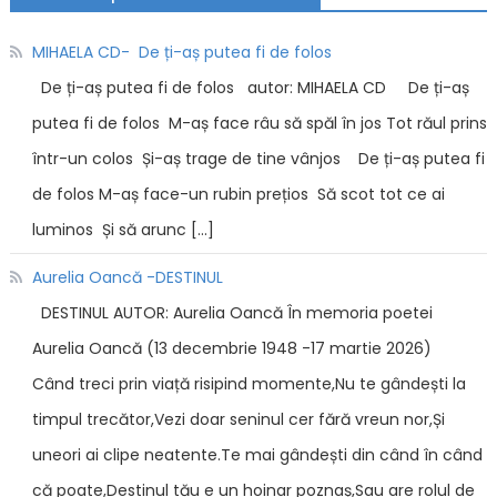
MIHAELA CD- De ți-aș putea fi de folos
De ți-aș putea fi de folos autor: MIHAELA CD De ți-aș
putea fi de folos M-aș face râu să spăl în jos Tot răul prins
într-un colos Și-aș trage de tine vânjos De ți-aș putea fi
de folos M-aș face-un rubin prețios Să scot tot ce ai
luminos Și să arunc […]
Aurelia Oancă -DESTINUL
DESTINUL AUTOR: Aurelia Oancă În memoria poetei
Aurelia Oancă (13 decembrie 1948 -17 martie 2026)
Când treci prin viață risipind momente,Nu te gândești la
timpul trecător,Vezi doar seninul cer fără vreun nor,Și
uneori ai clipe neatente.Te mai gândești din când în când
că poate,Destinul tău e un hoinar poznaș,Sau are rolul de