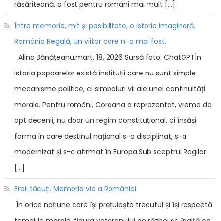
răsăriteană, a fost pentru români mai mult […]
Între memorie, mit și posibilitate, o istorie imaginară.
România Regală, un viitor care n-a mai fost.
Alina Bănățeanu,mart. 18, 2026 Sursă foto: ChatGPTÎn
istoria popoarelor există instituții care nu sunt simple
mecanisme politice, ci simboluri vii ale unei continuități
morale. Pentru români, Coroana a reprezentat, vreme de
opt decenii, nu doar un regim constituțional, ci însăși
forma în care destinul național s-a disciplinat, s-a
modernizat și s-a afirmat în Europa.Sub sceptrul Regilor
[…]
Eroii tăcuți. Memoria vie a României.
În orice națiune care își prețuiește trecutul și își respectă
temeliile morale, figura veteranului de război se înalță ca