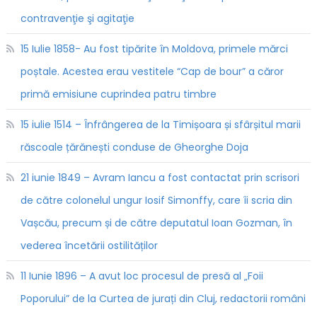
contravenţie şi agitaţie
15 Iulie 1858- Au fost tipărite în Moldova, primele mărci
poștale. Acestea erau vestitele “Cap de bour” a căror
primă emisiune cuprindea patru timbre
15 iulie 1514 – Înfrângerea de la Timișoara și sfârșitul marii
răscoale țărănești conduse de Gheorghe Doja
21 iunie 1849 – Avram Iancu a fost contactat prin scrisori
de către colonelul ungur Iosif Simonffy, care îi scria din
Vașcău, precum și de către deputatul Ioan Gozman, în
vederea încetării ostilităților
11 Iunie 1896 – A avut loc procesul de presă al „Foii
Poporului” de la Curtea de jurați din Cluj, redactorii români