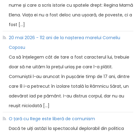
nume și care a scris istorie cu spatele drept: Regina Mamă
Elena. Viața ei nu a fost deloc una ușoară, de poveste, ci a
fost […]
20 mai 2026 - 112 ani de la nașterea marelui Corneliu
Coposu
Ca să înțelegem cât de tare a fost caracterul lui, trebuie
doar să ne uităm la prețul uriaș pe care l-a plătit.
Comuniștii l-au aruncat în pușcărie timp de 17 ani, dintre
care 8 i-a petrecut în izolare totală la Râmnicu Sărat, un
adevărat iad pe pământ. I-au distrus corpul, dar nu au
reușit niciodată […]
O țară cu Rege este liberă de comunism
Dacă te uiți astăzi la spectacolul deplorabil din politica