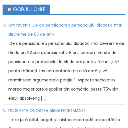
GORJUL.ONLE
Am revenit! De ce pensionarea personalului didactic mai
devreme de 65 de ani?
De ce pensionarea personalului didactic mai devreme de
65 de ani? Acum, aproximativ 8 ani, ceream vârsta de
pensionare a profesorilor la 55 de ani pentru femei și 57
pentru bărbați. Las comentariile pe altă dată și vă
reamintesc argumentele petiției:1. Aspecte sociale: În
marea majoritate a şcolilor din România, peste 75% din
elevii absolvenţi […]
UNDE ESTE ONOAREA ARMATEI ROMÂNE?
Între jurământ, buget și liniștea incomodă a societățiiÎn