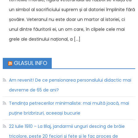
un simbol al sacrificiului suprem și al datoriei împlinite fără
șovăire. Veteranul nu este doar un martor al istoriei, ci
unul dintre făuritorii ei, un om care, în clipele cele mai
grele ale destinului național, a […]
GLASUL INFO
Am revenit! De ce pensionarea personalului didactic mai
devreme de 65 de ani?
Tendința petrecerilor minimaliste: mai multă joacă, mai
puține brizbrizuri, aceeași bucurie
22 Iulie 1910 – La Blaj, jandarmii unguri descing de brâie
tricolore, peste 20 feciori şi fete şi le fac proces de