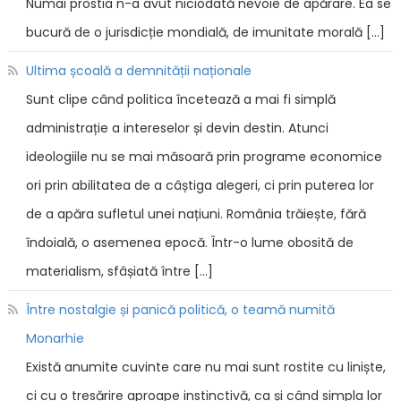
Numai prostia n-a avut niciodată nevoie de apărare. Ea se
bucură de o jurisdicție mondială, de imunitate morală […]
Ultima școală a demnității naționale
Sunt clipe când politica încetează a mai fi simplă
administrație a intereselor și devin destin. Atunci
ideologiile nu se mai măsoară prin programe economice
ori prin abilitatea de a câștiga alegeri, ci prin puterea lor
de a apăra sufletul unei națiuni. România trăiește, fără
îndoială, o asemenea epocă. Într-o lume obosită de
materialism, sfâșiată între […]
Între nostalgie și panică politică, o teamă numită
Monarhie
Există anumite cuvinte care nu mai sunt rostite cu liniște,
ci cu o tresărire aproape instinctivă, ca și când simpla lor