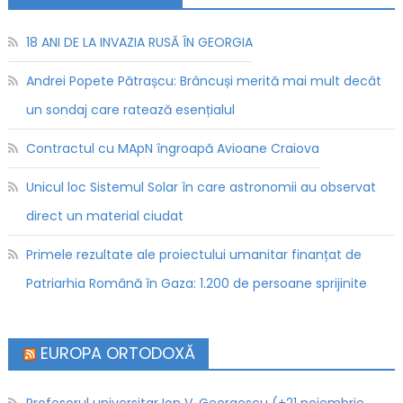
18 ANI DE LA INVAZIA RUSĂ ÎN GEORGIA
Andrei Popete Pătrașcu: Brâncuși merită mai mult decât
un sondaj care ratează esențialul
Contractul cu MApN îngroapă Avioane Craiova
Unicul loc Sistemul Solar în care astronomii au observat
direct un material ciudat
Primele rezultate ale proiectului umanitar finanțat de
Patriarhia Română în Gaza: 1.200 de persoane sprijinite
EUROPA ORTODOXĂ
Profesorul universitar Ion V. Georgescu (+21 noiembrie