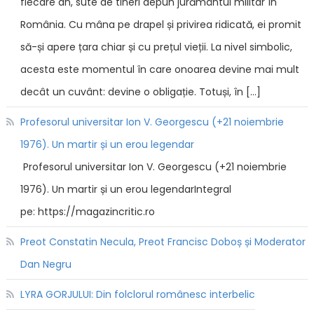
fiecare an, sute de tineri depun jurământul militar în
România. Cu mâna pe drapel și privirea ridicată, ei promit
să-și apere țara chiar și cu prețul vieții. La nivel simbolic,
acesta este momentul în care onoarea devine mai mult
decât un cuvânt: devine o obligație. Totuși, în […]
Profesorul universitar Ion V. Georgescu (+21 noiembrie
1976). Un martir și un erou legendar
Profesorul universitar Ion V. Georgescu (+21 noiembrie
1976). Un martir și un erou legendarIntegral
pe: https://magazincritic.ro
Preot Constatin Necula, Preot Francisc Doboș și Moderator
Dan Negru
LYRA GORJULUI: Din folclorul românesc interbelic