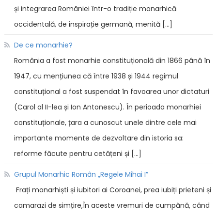
și integrarea României într-o tradiție monarhică
occidentală, de inspirație germană, menită […]
De ce monarhie?
România a fost monarhie constituțională din 1866 până în
1947, cu mențiunea că între 1938 și 1944 regimul
constituțional a fost suspendat în favoarea unor dictaturi
(Carol al II-lea și Ion Antonescu). În perioada monarhiei
constituționale, țara a cunoscut unele dintre cele mai
importante momente de dezvoltare din istoria sa:
reforme făcute pentru cetățeni și […]
Grupul Monarhic Român „Regele Mihai I”
Frați monarhiști și iubitori ai Coroanei, prea iubiți prieteni și
camarazi de simțire,În aceste vremuri de cumpănă, când