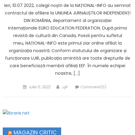
Ieri, 10.07 2022, colegii noștri de la NAȚIONAL-INFO au semnat
contractul de afiliere la UNIUNEA JURNALIȘTILOR INDEPENDENȚI
DIN ROMÂNIA, departament al organizației
internaționale EURO EDUCATION FEDERATION. După prima
revistă de cultură din Canada, Poezii pentru sufletul
meu, NAȚIONAL-INFO este primul ziar online afiliat la
organizația noastră. Conform statutului de organizare și
funcționare UJIR, publicația amintită are toate drepturile de
care beneficiază membrii afiliați EEF. În numele echipei
noastre, […]
Posted on
Author
iulie 11, 2022
ujir
Comment(0)
MAGAZIN CRITIC