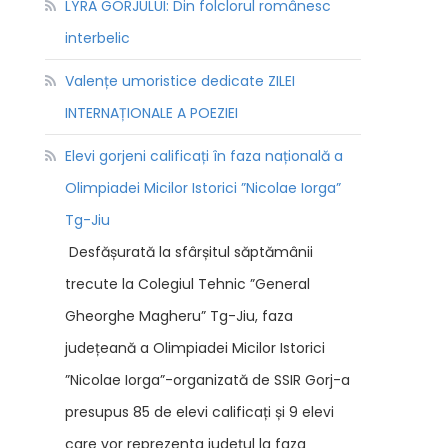
LYRA GORJULUI: Din folclorul românesc
interbelic
Valențe umoristice dedicate ZILEI
INTERNAȚIONALE A POEZIEI
Elevi gorjeni calificați în faza națională a
Olimpiadei Micilor Istorici ”Nicolae Iorga”
Tg-Jiu
Desfășurată la sfârșitul săptămânii
trecute la Colegiul Tehnic ”General
Gheorghe Magheru” Tg-Jiu, faza
județeană a Olimpiadei Micilor Istorici
”Nicolae Iorga”-organizată de SSIR Gorj-a
presupus 85 de elevi calificați și 9 elevi
care vor reprezenta județul la faza