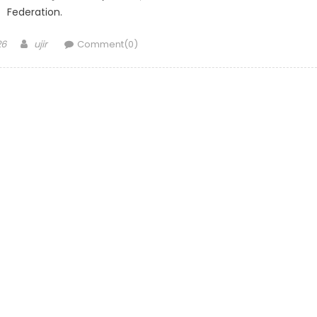
Federation.
Author
26
ujir
Comment(0)