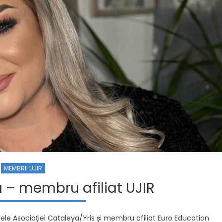
MEMBRII UJIR
 – membru afiliat UJIR
le Asociaţiei Cataleya/Yris și membru afiliat Euro Education