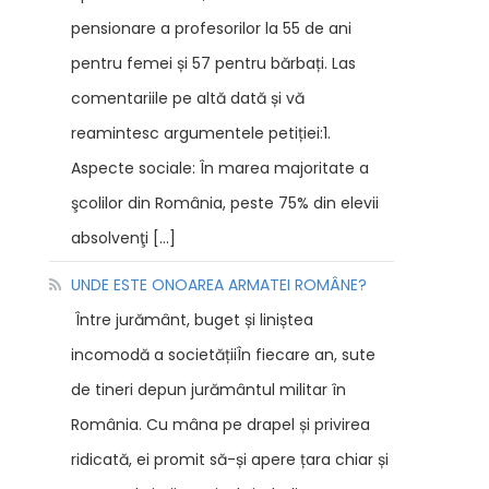
pensionare a profesorilor la 55 de ani
pentru femei și 57 pentru bărbați. Las
comentariile pe altă dată și vă
reamintesc argumentele petiției:1.
Aspecte sociale: În marea majoritate a
şcolilor din România, peste 75% din elevii
absolvenţi […]
UNDE ESTE ONOAREA ARMATEI ROMÂNE?
Între jurământ, buget și liniștea
incomodă a societățiiÎn fiecare an, sute
de tineri depun jurământul militar în
România. Cu mâna pe drapel și privirea
ridicată, ei promit să-și apere țara chiar și