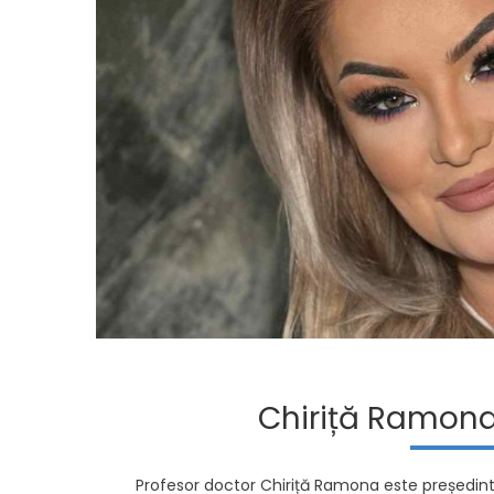
Chiriță Ramona
Profesor doctor Chiriță Ramona este președinte