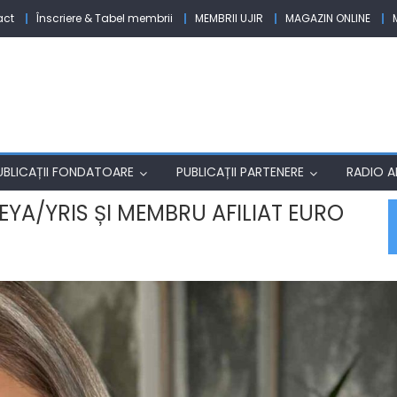
act
Înscriere & Tabel membrii
MEMBRII UJIR
MAGAZIN ONLINE
UBLICAȚII FONDATOARE
PUBLICAȚII PARTENERE
RADIO AF
YA/YRIS ȘI MEMBRU AFILIAT EURO