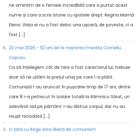
ne amintim de o femeie incredibilă care a purtat acest
nume și care a scris istorie cu spatele drept: Regina Mamă
Elena. Viața ei nu a fost deloc una ușoară, de poveste, ci a
fost […]
20 mai 2026 - 112 ani de la nașterea marelui Corneliu
Coposu
Ca să înțelegem cât de tare a fost caracterul lui, trebuie
doar să ne uităm la prețul uriaș pe care l-a plătit.
Comuniștii l-au aruncat în pușcărie timp de 17 ani, dintre
care 8 i-a petrecut în izolare totală la Râmnicu Sărat, un
adevărat iad pe pământ. I-au distrus corpul, dar nu au
reușit niciodată […]
O țară cu Rege este liberă de comunism