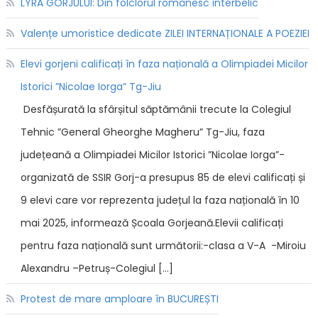
LYRA GORJULUI: Din folclorul românesc interbelic
Valențe umoristice dedicate ZILEI INTERNAȚIONALE A POEZIEI
Elevi gorjeni calificați în faza națională a Olimpiadei Micilor
Istorici ”Nicolae Iorga” Tg-Jiu
Desfășurată la sfârșitul săptămânii trecute la Colegiul
Tehnic ”General Gheorghe Magheru” Tg-Jiu, faza
județeană a Olimpiadei Micilor Istorici ”Nicolae Iorga”-
organizată de SSIR Gorj-a presupus 85 de elevi calificați și
9 elevi care vor reprezenta județul la faza națională în 10
mai 2025, informează Școala Gorjeană.Elevii calificați
pentru faza națională sunt următorii:-clasa a V-A -Miroiu
Alexandru –Petruș-Colegiul […]
Protest de mare amploare în BUCUREȘTI