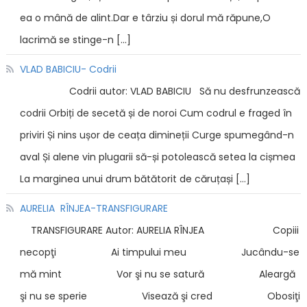
ea o mână de alint.Dar e târziu și dorul mă răpune,O
lacrimă se stinge-n […]
VLAD BABICIU- Codrii
Codrii autor: VLAD BABICIU Să nu desfrunzească
codrii Orbiți de secetă și de noroi Cum codrul e fraged în
priviri Și nins ușor de ceața dimineții Curge spumegând-n
aval Și alene vin plugarii să-și potolească setea la cișmea
La marginea unui drum bătătorit de căruțași […]
AURELIA RÎNJEA-TRANSFIGURARE
TRANSFIGURARE Autor: AURELIA RÎNJEA Copiii
necopţi Ai timpului meu Jucându-se
mă mint Vor şi nu se satură Aleargă
şi nu se sperie Visează şi cred Obosiţi