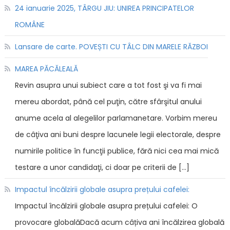
24 ianuarie 2025, TÂRGU JIU: UNIREA PRINCIPATELOR
ROMÂNE
Lansare de carte. POVEȘTI CU TÂLC DIN MARELE RĂZBOI
MAREA PĂCĂLEALĂ
Revin asupra unui subiect care a tot fost şi va fi mai
mereu abordat, până cel puţin, către sfârşitul anului
anume acela al alegelilor parlamanetare. Vorbim mereu
de câţiva ani buni despre lacunele legii electorale, despre
numirile politice în funcţii publice, fără nici cea mai mică
testare a unor candidaţi, ci doar pe criterii de […]
Impactul încălzirii globale asupra prețului cafelei:
Impactul încălzirii globale asupra prețului cafelei: O
provocare globalăDacă acum câțiva ani încălzirea globală