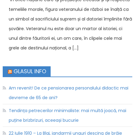
temeliile morale, figura veteranului de război se înalță ca
un simbol al sacrificiului suprem și al datoriei împlinite fără
șovăire. Veteranul nu este doar un martor al istoriei, ci
unul dintre făuritorii ei, un om care, în clipele cele mai
grele ale destinului național, a […]
GLASUL INFO
Am revenit! De ce pensionarea personalului didactic mai
devreme de 65 de ani?
Tendința petrecerilor minimaliste: mai multă joacă, mai
puține brizbrizuri, aceeași bucurie
22 Iulie 1910 – La Blaj, jandarmii unguri descing de brâie