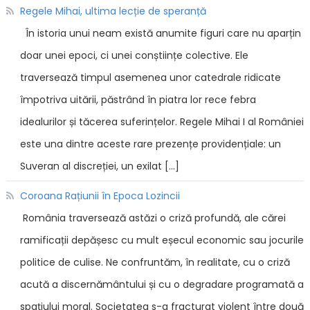
Regele Mihai, ultima lecție de speranță
În istoria unui neam există anumite figuri care nu aparțin
doar unei epoci, ci unei conștiințe colective. Ele
traversează timpul asemenea unor catedrale ridicate
împotriva uitării, păstrând în piatra lor rece febra
idealurilor și tăcerea suferințelor. Regele Mihai I al României
este una dintre aceste rare prezențe providențiale: un
Suveran al discreției, un exilat […]
Coroana Rațiunii în Epoca Lozincii
România traversează astăzi o criză profundă, ale cărei
ramificații depășesc cu mult eșecul economic sau jocurile
politice de culise. Ne confruntăm, în realitate, cu o criză
acută a discernământului și cu o degradare programată a
spațiului moral. Societatea s-a fracturat violent între două