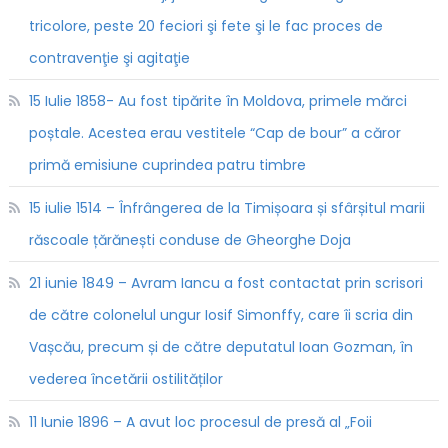
tricolore, peste 20 feciori şi fete şi le fac proces de
contravenţie şi agitaţie
15 Iulie 1858- Au fost tipărite în Moldova, primele mărci
poștale. Acestea erau vestitele “Cap de bour” a căror
primă emisiune cuprindea patru timbre
15 iulie 1514 – Înfrângerea de la Timișoara și sfârșitul marii
răscoale țărănești conduse de Gheorghe Doja
21 iunie 1849 – Avram Iancu a fost contactat prin scrisori
de către colonelul ungur Iosif Simonffy, care îi scria din
Vașcău, precum și de către deputatul Ioan Gozman, în
vederea încetării ostilităților
11 Iunie 1896 – A avut loc procesul de presă al „Foii