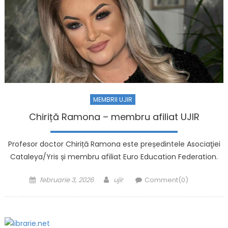
MEMBRII UJIR
Chiriță Ramona – membru afiliat UJIR
Profesor doctor Chiriță Ramona este președintele Asociaţiei
Cataleya/Yris și membru afiliat Euro Education Federation.
Posted on
Author
februarie 3, 2026
ujir
Comment(0)