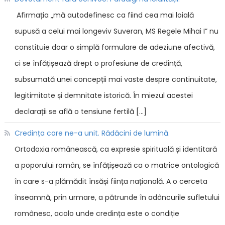
Afirmația „mă autodefinesc ca fiind cea mai loială
supusă a celui mai longeviv Suveran, MS Regele Mihai I” nu
constituie doar o simplă formulare de adeziune afectivă,
ci se înfățișează drept o profesiune de credință,
subsumată unei concepții mai vaste despre continuitate,
legitimitate și demnitate istorică. În miezul acestei
declarații se află o tensiune fertilă […]
Credința care ne-a unit. Rădăcini de lumină.
Ortodoxia românească, ca expresie spirituală și identitară
a poporului român, se înfățișează ca o matrice ontologică
în care s-a plămădit însăși ființa națională. A o cerceta
înseamnă, prin urmare, a pătrunde în adâncurile sufletului
românesc, acolo unde credința este o condiție