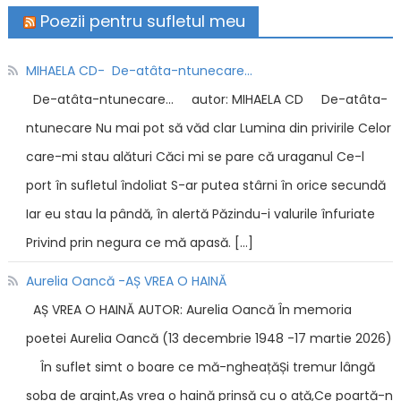
Poezii pentru sufletul meu
MIHAELA CD- De-atâta-ntunecare…
De-atâta-ntunecare… autor: MIHAELA CD De-atâta-
ntunecare Nu mai pot să văd clar Lumina din privirile Celor
care-mi stau alături Căci mi se pare că uraganul Ce-l
port în sufletul îndoliat S-ar putea stârni în orice secundă
Iar eu stau la pândă, în alertă Păzindu-i valurile înfuriate
Privind prin negura ce mă apasă. […]
Aurelia Oancă -AȘ VREA O HAINĂ
AȘ VREA O HAINĂ AUTOR: Aurelia Oancă În memoria
poetei Aurelia Oancă (13 decembrie 1948 -17 martie 2026)
În suflet simt o boare ce mă-ngheațăȘi tremur lângă
soba de argint,Aș vrea o haină prinsă cu o ață,Ce poartă-n