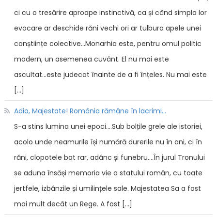
ci cu o tresărire aproape instinctivă, ca și când simpla lor
evocare ar deschide răni vechi ori ar tulbura apele unei
conștiințe colective...Monarhia este, pentru omul politic
modern, un asemenea cuvânt. El nu mai este
ascultat...este judecat înainte de a fi înțeles. Nu mai este
[…]
Adio, Majestate! România rămâne în lacrimi...
S-a stins lumina unei epoci....Sub bolțile grele ale istoriei,
acolo unde neamurile își numără durerile nu în ani, ci în
răni, clopotele bat rar, adânc și funebru....În jurul Tronului
se aduna însăși memoria vie a statului român, cu toate
jertfele, izbânzile și umilințele sale. Majestatea Sa a fost
mai mult decât un Rege. A fost […]