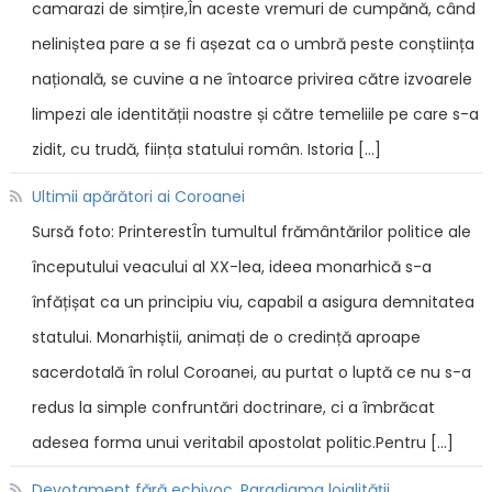
camarazi de simțire,În aceste vremuri de cumpănă, când
neliniștea pare a se fi așezat ca o umbră peste conștiința
națională, se cuvine a ne întoarce privirea către izvoarele
limpezi ale identității noastre și către temeliile pe care s-a
zidit, cu trudă, ființa statului român. Istoria […]
Ultimii apărători ai Coroanei
Sursă foto: PrinterestÎn tumultul frământărilor politice ale
începutului veacului al XX-lea, ideea monarhică s-a
înfățișat ca un principiu viu, capabil a asigura demnitatea
statului. Monarhiștii, animați de o credință aproape
sacerdotală în rolul Coroanei, au purtat o luptă ce nu s-a
redus la simple confruntări doctrinare, ci a îmbrăcat
adesea forma unui veritabil apostolat politic.Pentru […]
Devotament fără echivoc. Paradigma loialității.