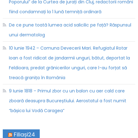
Poporului” de la Curtea de jurați din Cluj, redactorii români
fiind condamnați la 1 lună temniță ordinară
De ce pune toată lumea acid salicilic pe față? Răspunsul
unui dermatolog
10 Iunie 1942 – Comuna Devecerii Mari. Refugiatul Rotar
Ioan a fost ridicat de jandarmii unguri, bătut, deportat la
Feldioara, predat grănicerilor unguri, care l-au forțat să
treacă granița în România
9 Iunie 1818 – Primul zbor cu un balon cu aer cald care
zboară deasupra Bucureștiului. Aerostatul a fost numit
“bășica lui Vodă Caragea”
Filiași24