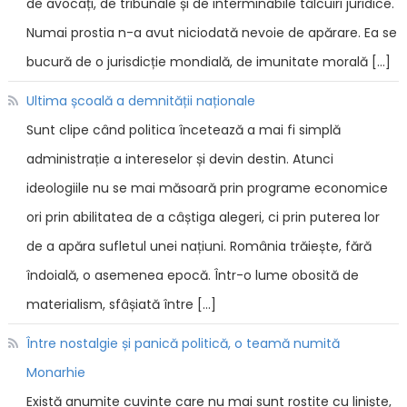
de avocați, de tribunale și de interminabile tâlcuiri juridice.
Numai prostia n-a avut niciodată nevoie de apărare. Ea se
bucură de o jurisdicție mondială, de imunitate morală […]
Ultima școală a demnității naționale
Sunt clipe când politica încetează a mai fi simplă
administrație a intereselor și devin destin. Atunci
ideologiile nu se mai măsoară prin programe economice
ori prin abilitatea de a câștiga alegeri, ci prin puterea lor
de a apăra sufletul unei națiuni. România trăiește, fără
îndoială, o asemenea epocă. Într-o lume obosită de
materialism, sfâșiată între […]
Între nostalgie și panică politică, o teamă numită
Monarhie
Există anumite cuvinte care nu mai sunt rostite cu liniște,