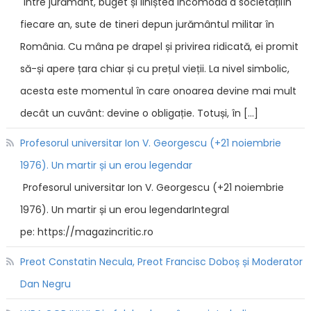
Între jurământ, buget și liniștea incomodă a societățiiÎn
fiecare an, sute de tineri depun jurământul militar în
România. Cu mâna pe drapel și privirea ridicată, ei promit
să-și apere țara chiar și cu prețul vieții. La nivel simbolic,
acesta este momentul în care onoarea devine mai mult
decât un cuvânt: devine o obligație. Totuși, în […]
Profesorul universitar Ion V. Georgescu (+21 noiembrie
1976). Un martir și un erou legendar
Profesorul universitar Ion V. Georgescu (+21 noiembrie
1976). Un martir și un erou legendarIntegral
pe: https://magazincritic.ro
Preot Constatin Necula, Preot Francisc Doboș și Moderator
Dan Negru