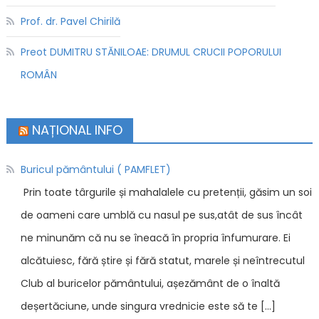
Prof. dr. Pavel Chirilă
Preot DUMITRU STĂNILOAE: DRUMUL CRUCII POPORULUI
ROMÂN
NAȚIONAL INFO
Buricul pământului ( PAMFLET)
Prin toate târgurile și mahalalele cu pretenții, găsim un soi
de oameni care umblă cu nasul pe sus,atât de sus încât
ne minunăm că nu se îneacă în propria înfumurare. Ei
alcătuiesc, fără știre și fără statut, marele și neîntrecutul
Club al buricelor pământului, așezământ de o înaltă
deșertăciune, unde singura vrednicie este să te […]