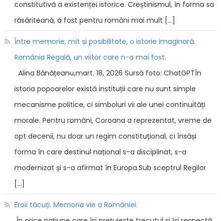
constitutivă a existenței istorice. Creștinismul, în forma sa
răsăriteană, a fost pentru români mai mult […]
Între memorie, mit și posibilitate, o istorie imaginară.
România Regală, un viitor care n-a mai fost.
Alina Bănățeanu,mart. 18, 2026 Sursă foto: ChatGPTÎn
istoria popoarelor există instituții care nu sunt simple
mecanisme politice, ci simboluri vii ale unei continuități
morale. Pentru români, Coroana a reprezentat, vreme de
opt decenii, nu doar un regim constituțional, ci însăși
forma în care destinul național s-a disciplinat, s-a
modernizat și s-a afirmat în Europa.Sub sceptrul Regilor
[…]
Eroii tăcuți. Memoria vie a României.
În orice națiune care își prețuiește trecutul și își respectă