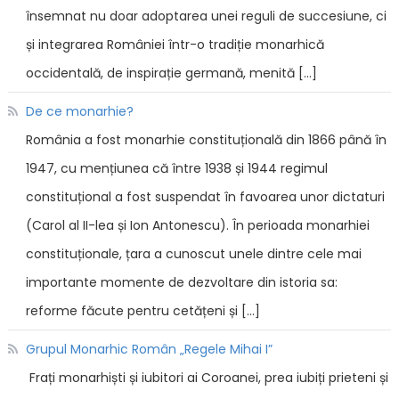
însemnat nu doar adoptarea unei reguli de succesiune, ci
și integrarea României într-o tradiție monarhică
occidentală, de inspirație germană, menită […]
De ce monarhie?
România a fost monarhie constituțională din 1866 până în
1947, cu mențiunea că între 1938 și 1944 regimul
constituțional a fost suspendat în favoarea unor dictaturi
(Carol al II-lea și Ion Antonescu). În perioada monarhiei
constituționale, țara a cunoscut unele dintre cele mai
importante momente de dezvoltare din istoria sa:
reforme făcute pentru cetățeni și […]
Grupul Monarhic Român „Regele Mihai I”
Frați monarhiști și iubitori ai Coroanei, prea iubiți prieteni și