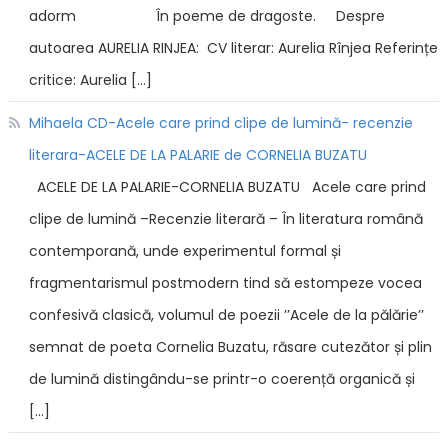
adorm În poeme de dragoste. Despre
autoarea AURELIA RINJEA: CV literar: Aurelia Rînjea Referințe
critice: Aurelia […]
Mihaela CD-Acele care prind clipe de lumină- recenzie
literara-ACELE DE LA PALARIE de CORNELIA BUZATU
ACELE DE LA PALARIE-CORNELIA BUZATU Acele care prind
clipe de lumină –Recenzie literară – În literatura română
contemporană, unde experimentul formal și
fragmentarismul postmodern tind să estompeze vocea
confesivă clasică, volumul de poezii ’’Acele de la pălărie’’
semnat de poeta Cornelia Buzatu, răsare cutezător și plin
de lumină distingându-se printr-o coerență organică și
[…]