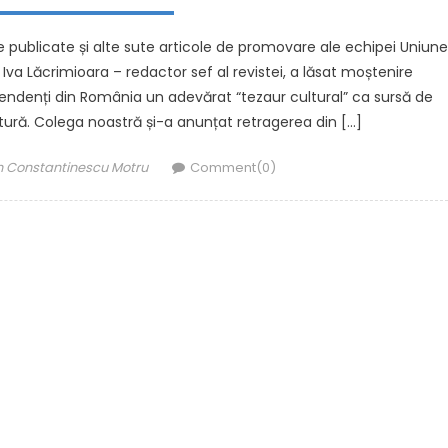
 publicate și alte sute articole de promovare ale echipei Uniun
Iva Lăcrimioara – redactor sef al revistei, a lăsat moștenire
pendenți din România un adevărat “tezaur cultural” ca sursă de
ultură. Colega noastră și-a anunțat retragerea din […]
hor
n Constantinescu Motru
Comment(0)