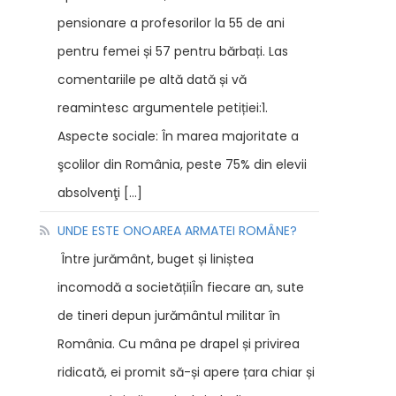
pensionare a profesorilor la 55 de ani
pentru femei și 57 pentru bărbați. Las
comentariile pe altă dată și vă
reamintesc argumentele petiției:1.
Aspecte sociale: În marea majoritate a
şcolilor din România, peste 75% din elevii
absolvenţi […]
UNDE ESTE ONOAREA ARMATEI ROMÂNE?
Între jurământ, buget și liniștea
incomodă a societățiiÎn fiecare an, sute
de tineri depun jurământul militar în
România. Cu mâna pe drapel și privirea
ridicată, ei promit să-și apere țara chiar și