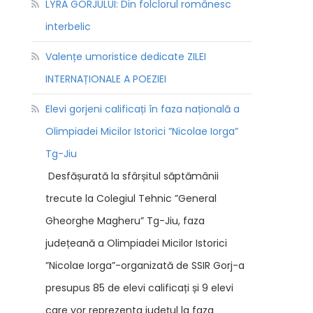
LYRA GORJULUI: Din folclorul românesc
interbelic
Valențe umoristice dedicate ZILEI
INTERNAȚIONALE A POEZIEI
Elevi gorjeni calificați în faza națională a
Olimpiadei Micilor Istorici ”Nicolae Iorga”
Tg-Jiu
Desfășurată la sfârșitul săptămânii
trecute la Colegiul Tehnic ”General
Gheorghe Magheru” Tg-Jiu, faza
județeană a Olimpiadei Micilor Istorici
”Nicolae Iorga”-organizată de SSIR Gorj-a
presupus 85 de elevi calificați și 9 elevi
care vor reprezenta județul la faza