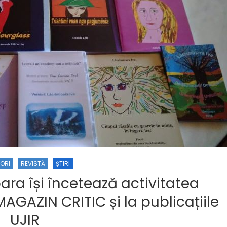
ORI
REVISTĂ
ȘTIRI
ra își încetează activitatea
MAGAZIN CRITIC și la publicațiile
UJIR