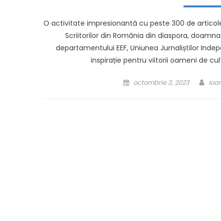
O activitate impresionantă cu peste 300 de articole
Scriitorilor din România din diaspora, doamna 
departamentului EEF, Uniunea Jurnaliștilor Inde
inspirație pentru viitorii oameni de c
Posted on
Aut
octombrie 3, 2023
Ioa