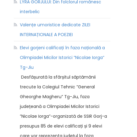
LYRA GORJULUI: Din folclorul românesc
interbelic
Valențe umoristice dedicate ZILEI
INTERNAȚIONALE A POEZIEI
Elevi gorjeni calificați în faza națională a
Olimpiadei Micilor Istorici ”Nicolae Iorga”
Tg-Jiu
Desfășurată la sfârșitul săptămânii
trecute la Colegiul Tehnic ”General
Gheorghe Magheru” Tg-Jiu, faza
județeană a Olimpiadei Micilor Istorici
”Nicolae Iorga”-organizată de SSIR Gorj-a
presupus 85 de elevi calificați și 9 elevi
care vor reprezenta județul la faza