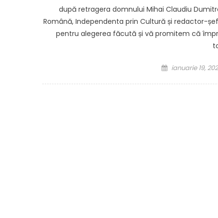
după retragera domnului Mihai Claudiu Dumit
Română, Independenta prin Cultură și redactor-șef 
pentru alegerea făcută și vă promitem că împreu
t
Posted on
ianuarie 19, 20