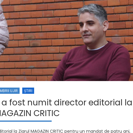
MBRII UJIR
ȘTIRI
a fost numit director editorial la
MAGAZIN CRITIC
ditorial la Ziarul MAGAZIN CRITIC pentru un mandat de patru ani,