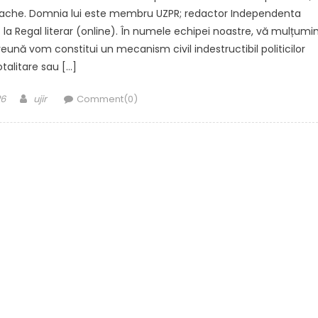
rache. Domnia lui este membru UZPR; redactor Independenta
la Regal literar (online). În numele echipei noastre, vă mulțum
nă vom constitui un mecanism civil indestructibil politicilor
otalitare sau […]
Author
26
ujir
Comment(0)