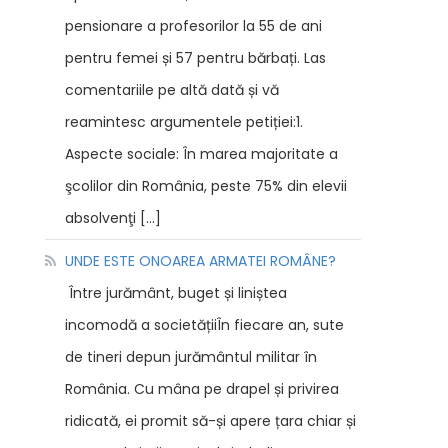
pensionare a profesorilor la 55 de ani
pentru femei și 57 pentru bărbați. Las
comentariile pe altă dată și vă
reamintesc argumentele petiției:1.
Aspecte sociale: În marea majoritate a
şcolilor din România, peste 75% din elevii
absolvenţi […]
UNDE ESTE ONOAREA ARMATEI ROMÂNE?
Între jurământ, buget și liniștea
incomodă a societățiiÎn fiecare an, sute
de tineri depun jurământul militar în
România. Cu mâna pe drapel și privirea
ridicată, ei promit să-și apere țara chiar și