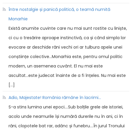
Între nostalgie și panică politică, o teamă numită
Monarhie
Există anumite cuvinte care nu mai sunt rostite cu liniște,
ci cu o tresărire aproape instinctivă, ca și când simpla lor
evocare ar deschide răni vechi ori ar tulbura apele unei
conștiințe colective...Monarhia este, pentru omul politic
modern, un asemenea cuvânt. El nu mai este
ascultat...este judecat înainte de a fi înțeles. Nu mai este
[…]
Adio, Majestate! România rămâne în lacrimi...
S-a stins lumina unei epoci....Sub bolțile grele ale istoriei,
acolo unde neamurile își numără durerile nu în ani, ci în
răni, clopotele bat rar, adânc și funebru....În jurul Tronului