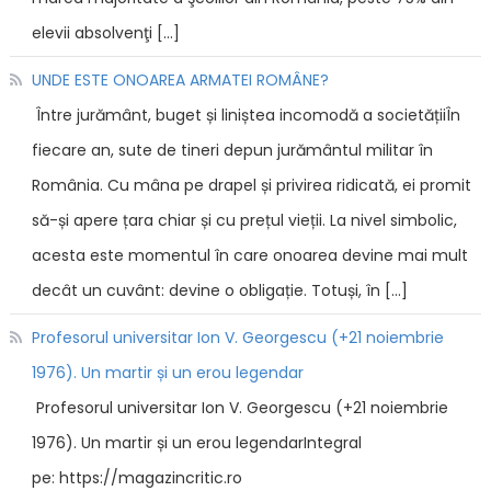
elevii absolvenţi […]
UNDE ESTE ONOAREA ARMATEI ROMÂNE?
Între jurământ, buget și liniștea incomodă a societățiiÎn
fiecare an, sute de tineri depun jurământul militar în
România. Cu mâna pe drapel și privirea ridicată, ei promit
să-și apere țara chiar și cu prețul vieții. La nivel simbolic,
acesta este momentul în care onoarea devine mai mult
decât un cuvânt: devine o obligație. Totuși, în […]
Profesorul universitar Ion V. Georgescu (+21 noiembrie
1976). Un martir și un erou legendar
Profesorul universitar Ion V. Georgescu (+21 noiembrie
1976). Un martir și un erou legendarIntegral
pe: https://magazincritic.ro