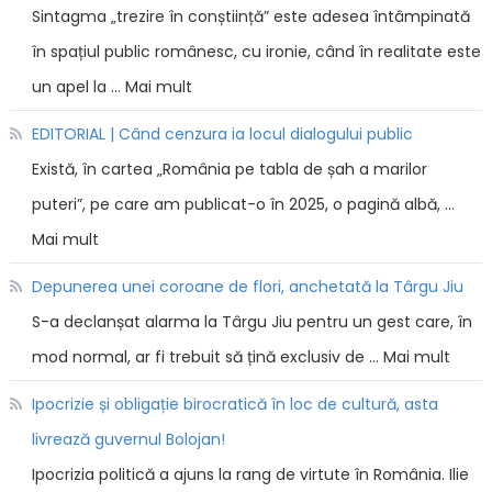
Sintagma „trezire în conștiință” este adesea întâmpinată
în spațiul public românesc, cu ironie, când în realitate este
un apel la … Mai mult
EDITORIAL | Când cenzura ia locul dialogului public
Există, în cartea „România pe tabla de șah a marilor
puteri”, pe care am publicat-o în 2025, o pagină albă, …
Mai mult
Depunerea unei coroane de flori, anchetată la Târgu Jiu
S-a declanșat alarma la Târgu Jiu pentru un gest care, în
mod normal, ar fi trebuit să țină exclusiv de … Mai mult
Ipocrizie și obligație birocratică în loc de cultură, asta
livrează guvernul Bolojan!
Ipocrizia politică a ajuns la rang de virtute în România. Ilie