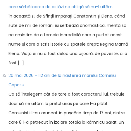
care sărbătoarea de astăzi ne obligă să nu-l uităm
În această zi, de Sfinții Împărați Constantin și Elena, când
sute de mii de români își serbează onomastica, merită să
ne amintim de o femeie incredibilă care a purtat acest
nume și care a scris istorie cu spatele drept: Regina Mamă
Elena. Viața ei nu a fost deloc una ușoară, de poveste, ci a
fost […]
20 mai 2026 - 112 ani de la nașterea marelui Corneliu
Coposu
Ca să înțelegem cât de tare a fost caracterul lui, trebuie
doar să ne uităm la prețul uriaș pe care l-a plătit.
Comuniștii l-au aruncat în pușcărie timp de 17 ani, dintre
care 8 i-a petrecut în izolare totală la Râmnicu Sărat, un