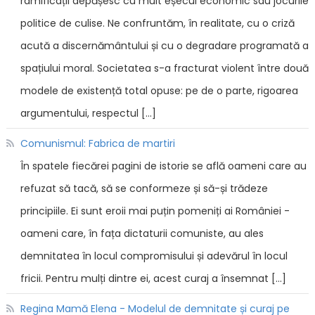
ramificații depășesc cu mult eșecul economic sau jocurile
politice de culise. Ne confruntăm, în realitate, cu o criză
acută a discernământului și cu o degradare programată a
spațiului moral. Societatea s-a fracturat violent între două
modele de existență total opuse: pe de o parte, rigoarea
argumentului, respectul […]
Comunismul: Fabrica de martiri
În spatele fiecărei pagini de istorie se află oameni care au
refuzat să tacă, să se conformeze și să-și trădeze
principiile. Ei sunt eroii mai puțin pomeniți ai României -
oameni care, în fața dictaturii comuniste, au ales
demnitatea în locul compromisului și adevărul în locul
fricii. Pentru mulți dintre ei, acest curaj a însemnat […]
Regina Mamă Elena - Modelul de demnitate și curaj pe