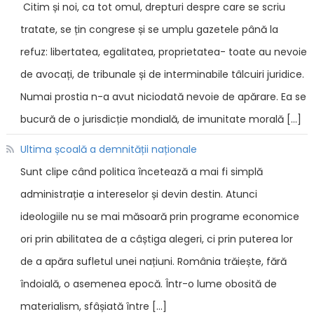
Citim și noi, ca tot omul, drepturi despre care se scriu
tratate, se țin congrese și se umplu gazetele până la
refuz: libertatea, egalitatea, proprietatea- toate au nevoie
de avocați, de tribunale și de interminabile tâlcuiri juridice.
Numai prostia n-a avut niciodată nevoie de apărare. Ea se
bucură de o jurisdicție mondială, de imunitate morală […]
Ultima școală a demnității naționale
Sunt clipe când politica încetează a mai fi simplă
administrație a intereselor și devin destin. Atunci
ideologiile nu se mai măsoară prin programe economice
ori prin abilitatea de a câștiga alegeri, ci prin puterea lor
de a apăra sufletul unei națiuni. România trăiește, fără
îndoială, o asemenea epocă. Într-o lume obosită de
materialism, sfâșiată între […]