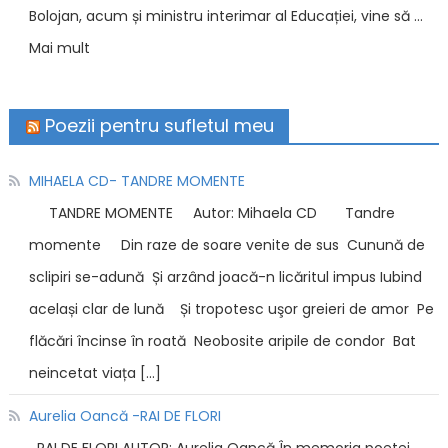
Bolojan, acum și ministru interimar al Educației, vine să …
Mai mult
Poezii pentru sufletul meu
MIHAELA CD- TANDRE MOMENTE
TANDRE MOMENTE Autor: Mihaela CD Tandre
momente Din raze de soare venite de sus Cunună de
sclipiri se-adună Și arzând joacă-n licăritul impus Iubind
același clar de lună Și tropotesc uşor greieri de amor Pe
flăcări încinse în roată Neobosite aripile de condor Bat
neincetat viața […]
Aurelia Oancă -RAI DE FLORI
RAI DE FLORI AUTOR: Aurelia Oancă În memoria poetei