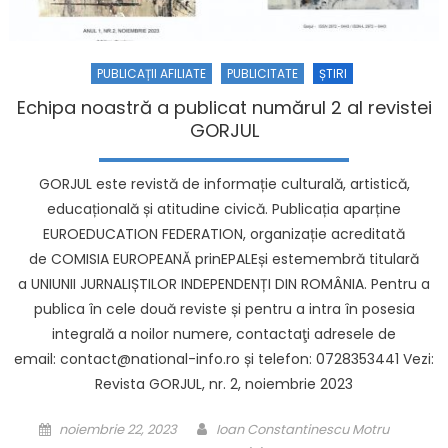
PUBLICAȚII AFILIATE
PUBLICITATE
ȘTIRI
Echipa noastră a publicat numărul 2 al revistei
GORJUL
GORJUL este revistă de informație culturală, artistică,
educațională și atitudine civică. Publicația aparține
EUROEDUCATION FEDERATION, organizație acreditată
de COMISIA EUROPEANĂ prinEPALEși estemembră titulară
a UNIUNII JURNALIȘTILOR INDEPENDENȚI DIN ROMÂNIA. Pentru a
publica în cele două reviste și pentru a intra în posesia
integrală a noilor numere, contactaţi adresele de
email: contact@national-info.ro și telefon: 0728353441 Vezi:
Revista GORJUL, nr. 2, noiembrie 2023
Posted on
Author
noiembrie 22, 2023
Ioan Constantinescu Motru