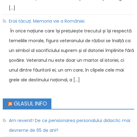
[…]
Eroii tăcuți. Memoria vie a României.
În orice națiune care își prețuiește trecutul și își respectă
temeliile morale, figura veteranului de război se înalță ca
un simbol al sacrificiului suprem și al datoriei împlinite fără
șovăire. Veteranul nu este doar un martor al istoriei, ci
unul dintre făuritorii ei, un om care, în clipele cele mai
grele ale destinului național, a […]
GLASUL INFO
Am revenit! De ce pensionarea personalului didactic mai
devreme de 65 de ani?