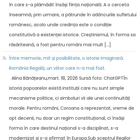
în care s-a plămădit însăși ființa națională. A o cerceta
înseamnă, prin urmare, a pătrunde în adâncurile sufletului
românesc, acolo unde credința este o condiție
constitutivă a existenței istorice. Creștinismul, în forma sa
răsăriteană, a fost pentru români mai mult […]
Între memorie, mit și posibilitate, o istorie imaginară.
România Regală, un viitor care n-a mai fost.
Alina Bănățeanu,mart. 18, 2026 Sursă foto: ChatGPTÎn
istoria popoarelor există instituții care nu sunt simple
mecanisme politice, ci simboluri vii ale unei continuități
morale. Pentru români, Coroana a reprezentat, vreme de
opt decenii, nu doar un regim constituțional, ci însăși
forma în care destinul național s-a disciplinat, s-a
modernizat și s-a afirmat în Europa.Sub sceptrul Regilor