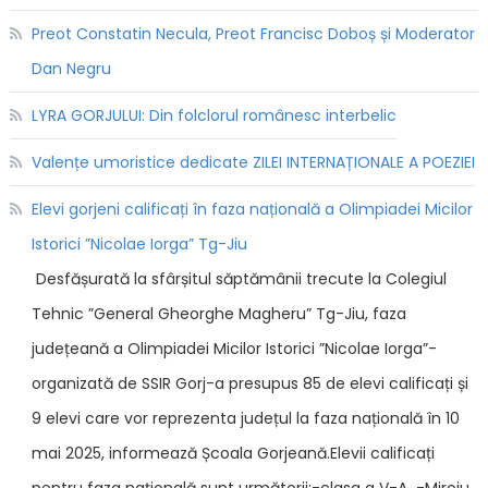
Preot Constatin Necula, Preot Francisc Doboș și Moderator
Dan Negru
LYRA GORJULUI: Din folclorul românesc interbelic
Valențe umoristice dedicate ZILEI INTERNAȚIONALE A POEZIEI
Elevi gorjeni calificați în faza națională a Olimpiadei Micilor
Istorici ”Nicolae Iorga” Tg-Jiu
Desfășurată la sfârșitul săptămânii trecute la Colegiul
Tehnic ”General Gheorghe Magheru” Tg-Jiu, faza
județeană a Olimpiadei Micilor Istorici ”Nicolae Iorga”-
organizată de SSIR Gorj-a presupus 85 de elevi calificați și
9 elevi care vor reprezenta județul la faza națională în 10
mai 2025, informează Școala Gorjeană.Elevii calificați
pentru faza națională sunt următorii:-clasa a V-A -Miroiu