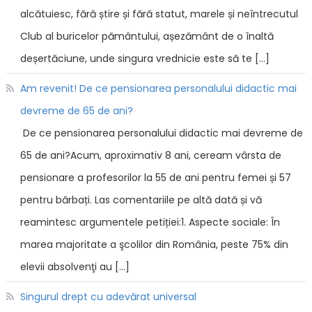
alcătuiesc, fără știre și fără statut, marele și neîntrecutul
Club al buricelor pământului, așezământ de o înaltă
deșertăciune, unde singura vrednicie este să te […]
Am revenit! De ce pensionarea personalului didactic mai
devreme de 65 de ani?
De ce pensionarea personalului didactic mai devreme de
65 de ani?Acum, aproximativ 8 ani, ceream vârsta de
pensionare a profesorilor la 55 de ani pentru femei și 57
pentru bărbați. Las comentariile pe altă dată și vă
reamintesc argumentele petiției:1. Aspecte sociale: În
marea majoritate a şcolilor din România, peste 75% din
elevii absolvenţi au […]
Singurul drept cu adevărat universal