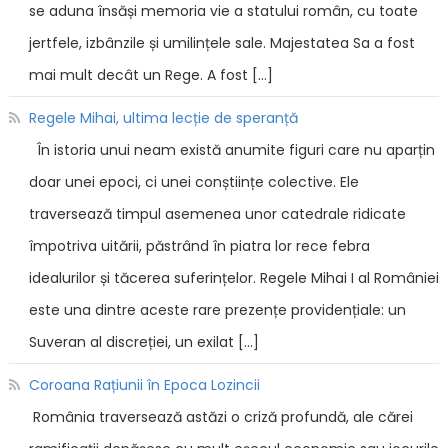
se aduna însăși memoria vie a statului român, cu toate
jertfele, izbânzile și umilințele sale. Majestatea Sa a fost
mai mult decât un Rege. A fost […]
Regele Mihai, ultima lecție de speranță
În istoria unui neam există anumite figuri care nu aparțin
doar unei epoci, ci unei conștiințe colective. Ele
traversează timpul asemenea unor catedrale ridicate
împotriva uitării, păstrând în piatra lor rece febra
idealurilor și tăcerea suferințelor. Regele Mihai I al României
este una dintre aceste rare prezențe providențiale: un
Suveran al discreției, un exilat […]
Coroana Rațiunii în Epoca Lozincii
România traversează astăzi o criză profundă, ale cărei