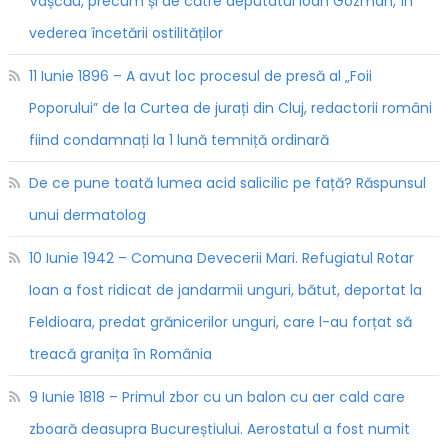
Vașcău, precum și de către deputatul Ioan Gozman, în
vederea încetării ostilităților
11 Iunie 1896 – A avut loc procesul de presă al „Foii
Poporului” de la Curtea de jurați din Cluj, redactorii români
fiind condamnați la 1 lună temniță ordinară
De ce pune toată lumea acid salicilic pe față? Răspunsul
unui dermatolog
10 Iunie 1942 – Comuna Devecerii Mari. Refugiatul Rotar
Ioan a fost ridicat de jandarmii unguri, bătut, deportat la
Feldioara, predat grănicerilor unguri, care l-au forțat să
treacă granița în România
9 Iunie 1818 – Primul zbor cu un balon cu aer cald care
zboară deasupra Bucureștiului. Aerostatul a fost numit