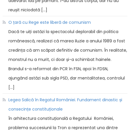
adevărat iad pe pământ. I-au distrus corpul, dar nu au
reușit niciodată […]
O țară cu Rege este liberă de comunism
Dacă te uiți astăzi la spectacolul deplorabil din politica
românească, realizezi că marea iluzie a anului 1989 a fost
credința că am scăpat definitiv de comunism. În realitate,
monstrul nu a murit, ci doar și-a schimbat hainele.
Brandul s-a reformat din PCR în FSN, apoi în FDSN,
ajungând astăzi sub sigla PSD, dar mentalitatea, controlul
[…]
Legea Salică în Regatul României. Fundament dinastic și
consecințe constituționale
În arhitectura constituțională a Regatului României,
problema succesiunii la Tron a reprezentat una dintre