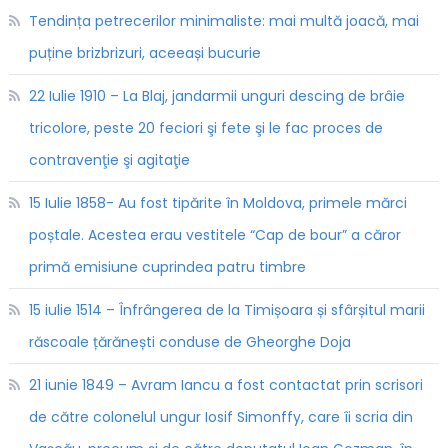
Tendința petrecerilor minimaliste: mai multă joacă, mai
puține brizbrizuri, aceeași bucurie
22 Iulie 1910 – La Blaj, jandarmii unguri descing de brâie
tricolore, peste 20 feciori şi fete şi le fac proces de
contravenţie şi agitaţie
15 Iulie 1858- Au fost tipărite în Moldova, primele mărci
poștale. Acestea erau vestitele “Cap de bour” a căror
primă emisiune cuprindea patru timbre
15 iulie 1514 – Înfrângerea de la Timișoara și sfârșitul marii
răscoale țărănești conduse de Gheorghe Doja
21 iunie 1849 – Avram Iancu a fost contactat prin scrisori
de către colonelul ungur Iosif Simonffy, care îi scria din