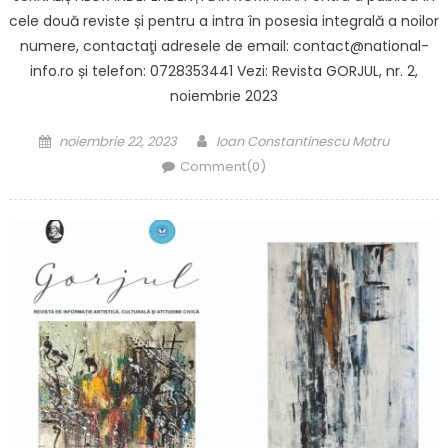
cele două reviste și pentru a intra în posesia integrală a noilor
numere, contactaţi adresele de email: contact@national-
info.ro și telefon: 0728353441 Vezi: Revista GORJUL, nr. 2,
noiembrie 2023
Posted on
Author
noiembrie 22, 2023
Ioan Constantinescu Motru
Comment(0)