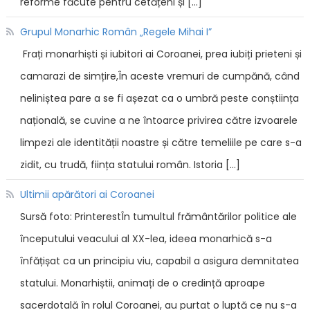
reforme făcute pentru cetățeni și […]
Grupul Monarhic Român „Regele Mihai I”
Frați monarhiști și iubitori ai Coroanei, prea iubiți prieteni și
camarazi de simțire,În aceste vremuri de cumpănă, când
neliniștea pare a se fi așezat ca o umbră peste conștiința
națională, se cuvine a ne întoarce privirea către izvoarele
limpezi ale identității noastre și către temeliile pe care s-a
zidit, cu trudă, ființa statului român. Istoria […]
Ultimii apărători ai Coroanei
Sursă foto: PrinterestÎn tumultul frământărilor politice ale
începutului veacului al XX-lea, ideea monarhică s-a
înfățișat ca un principiu viu, capabil a asigura demnitatea
statului. Monarhiștii, animați de o credință aproape
sacerdotală în rolul Coroanei, au purtat o luptă ce nu s-a