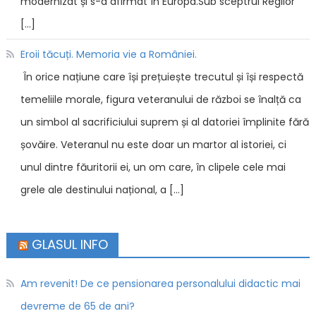
modernizat și s-a afirmat în Europa.Sub sceptrul Regilor
[…]
Eroii tăcuți. Memoria vie a României.
În orice națiune care își prețuiește trecutul și își respectă
temeliile morale, figura veteranului de război se înalță ca
un simbol al sacrificiului suprem și al datoriei împlinite fără
șovăire. Veteranul nu este doar un martor al istoriei, ci
unul dintre făuritorii ei, un om care, în clipele cele mai
grele ale destinului național, a […]
GLASUL INFO
Am revenit! De ce pensionarea personalului didactic mai
devreme de 65 de ani?