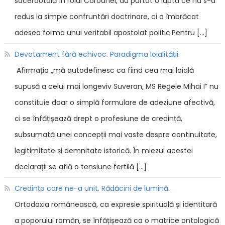
sacerdotală în rolul Coroanei, au purtat o luptă ce nu s-a
redus la simple confruntări doctrinare, ci a îmbrăcat
adesea forma unui veritabil apostolat politic.Pentru […]
Devotament fără echivoc. Paradigma loialității.
Afirmația „mă autodefinesc ca fiind cea mai loială
supusă a celui mai longeviv Suveran, MS Regele Mihai I” nu
constituie doar o simplă formulare de adeziune afectivă,
ci se înfățișează drept o profesiune de credință,
subsumată unei concepții mai vaste despre continuitate,
legitimitate și demnitate istorică. În miezul acestei
declarații se află o tensiune fertilă […]
Credința care ne-a unit. Rădăcini de lumină.
Ortodoxia românească, ca expresie spirituală și identitară
a poporului român, se înfățișează ca o matrice ontologică