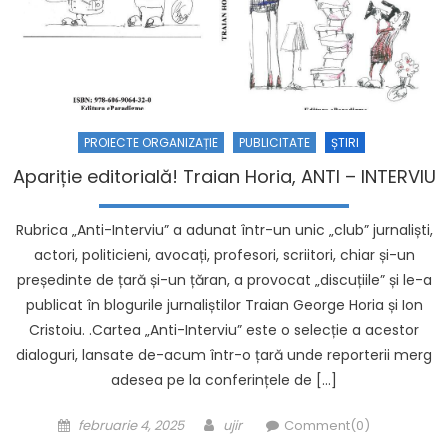
PROIECTE ORGANIZAȚIE
PUBLICITATE
ȘTIRI
Apariție editorială! Traian Horia, ANTI – INTERVIU
Rubrica „Anti-Interviu” a adunat într-un unic „club” jurnaliști,
actori, politicieni, avocați, profesori, scriitori, chiar și-un
președinte de țară și-un țăran, a provocat „discuțiile” și le-a
publicat în blogurile jurnaliștilor Traian George Horia și Ion
Cristoiu. .Cartea „Anti-Interviu” este o selecție a acestor
dialoguri, lansate de-acum într-o țară unde reporterii merg
adesea pe la conferințele de […]
Posted on
Author
februarie 4, 2025
ujir
Comment(0)