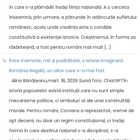
în care s-a plămădit însăși ființa națională. A o cerceta
înseamnă, prin urmare, a pătrunde în adâncurile sufletului
românesc, acolo unde credința este o condiție
constitutivă a existenței istorice. Creștinismul, în forma sa
răsăriteană, a fost pentru români mai mult […]
Între memorie, mit și posibilitate, o istorie imaginară.
România Regală, un viitor care n-a mai fost.
Alina Bănățeanu,mart. 18, 2026 Sursă foto: ChatGPTÎn
istoria popoarelor există instituții care nu sunt simple
mecanisme politice, ci simboluri vii ale unei continuități
morale. Pentru români, Coroana a reprezentat, vreme de
opt decenii, nu doar un regim constituțional, ci însăși
forma în care destinul național s-a disciplinat, s-a