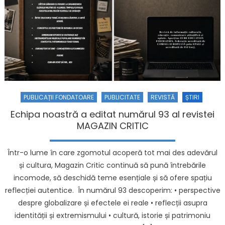
PUBLICAȚII FONDATOARE
PUBLICITATE
REVISTĂ
ȘTIRI
Echipa noastră a editat numărul 93 al revistei
MAGAZIN CRITIC
Într-o lume în care zgomotul acoperă tot mai des adevărul
și cultura, Magazin Critic continuă să pună întrebările
incomode, să deschidă teme esențiale și să ofere spațiu
reflecției autentice. În numărul 93 descoperim: • perspective
despre globalizare și efectele ei reale • reflecții asupra
identității și extremismului • cultură, istorie și patrimoniu