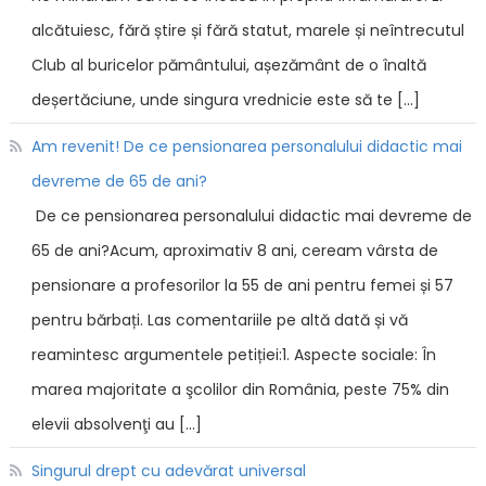
alcătuiesc, fără știre și fără statut, marele și neîntrecutul
Club al buricelor pământului, așezământ de o înaltă
deșertăciune, unde singura vrednicie este să te […]
Am revenit! De ce pensionarea personalului didactic mai
devreme de 65 de ani?
De ce pensionarea personalului didactic mai devreme de
65 de ani?Acum, aproximativ 8 ani, ceream vârsta de
pensionare a profesorilor la 55 de ani pentru femei și 57
pentru bărbați. Las comentariile pe altă dată și vă
reamintesc argumentele petiției:1. Aspecte sociale: În
marea majoritate a şcolilor din România, peste 75% din
elevii absolvenţi au […]
Singurul drept cu adevărat universal