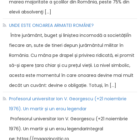
marea majoritate a şcolilor din România, peste 75% din
elevii absolvenţi […]
UNDE ESTE ONOAREA ARMATEI ROMÂNE?
Între jurământ, buget și liniștea incomodă a societățiiÎn
fiecare an, sute de tineri depun jurământul militar în
România. Cu mâna pe drapel și privirea ridicată, ei promit
să-și apere țara chiar și cu prețul vieții. La nivel simbolic,
acesta este momentul în care onoarea devine mai mult
decât un cuvânt: devine o obligație. Totuși, în […]
Profesorul universitar Ion V. Georgescu (+21 noiembrie
1976). Un martir și un erou legendar
Profesorul universitar Ion V. Georgescu (+21 noiembrie
1976). Un martir și un erou legendarIntegral
pe: https://magazincritic.ro