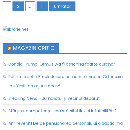
Navigare în articole
1
2
…
11
Următor
MAGAZIN CRITIC
Donald Trump: Ormuz „va fi deschisă foarte curând”
Părintele John Breck despre prima întâlnire cu Ortodoxia:
În sfârșit, am ajuns acasă
Breaking News – Jurnalistul și vecinul dispărut
Sfârșitul competenței sau sfârșitul iluziei infailibilității?
Am revenit! De ce pensionarea personalului didactic mai