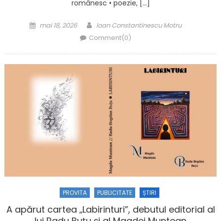
românesc • poezie, […]
Posted on
Author
mai 18, 2026
Ioan Constantinescu Motru
Comment(0)
PROVITA
PUBLICITATE
ȘTIRI
A apărut cartea „Labirinturi”, debutul editorial al
lui Radu Buțu şi al Magdei Muntean