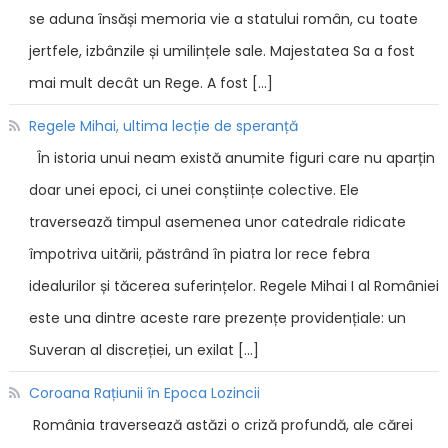
se aduna însăși memoria vie a statului român, cu toate
jertfele, izbânzile și umilințele sale. Majestatea Sa a fost
mai mult decât un Rege. A fost […]
Regele Mihai, ultima lecție de speranță
În istoria unui neam există anumite figuri care nu aparțin
doar unei epoci, ci unei conștiințe colective. Ele
traversează timpul asemenea unor catedrale ridicate
împotriva uitării, păstrând în piatra lor rece febra
idealurilor și tăcerea suferințelor. Regele Mihai I al României
este una dintre aceste rare prezențe providențiale: un
Suveran al discreției, un exilat […]
Coroana Rațiunii în Epoca Lozincii
România traversează astăzi o criză profundă, ale cărei