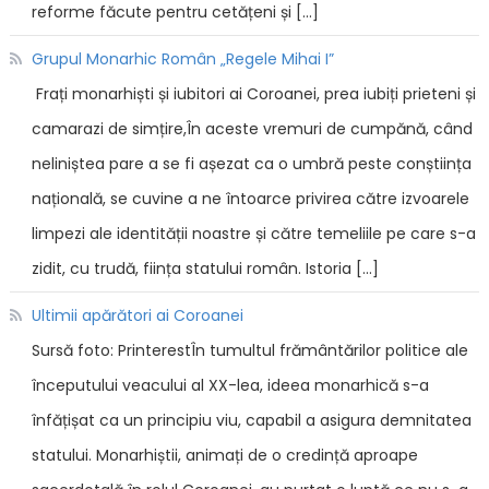
reforme făcute pentru cetățeni și […]
Grupul Monarhic Român „Regele Mihai I”
Frați monarhiști și iubitori ai Coroanei, prea iubiți prieteni și
camarazi de simțire,În aceste vremuri de cumpănă, când
neliniștea pare a se fi așezat ca o umbră peste conștiința
națională, se cuvine a ne întoarce privirea către izvoarele
limpezi ale identității noastre și către temeliile pe care s-a
zidit, cu trudă, ființa statului român. Istoria […]
Ultimii apărători ai Coroanei
Sursă foto: PrinterestÎn tumultul frământărilor politice ale
începutului veacului al XX-lea, ideea monarhică s-a
înfățișat ca un principiu viu, capabil a asigura demnitatea
statului. Monarhiștii, animați de o credință aproape