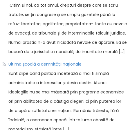
Citim și noi, ca tot omul, drepturi despre care se scriu
tratate, se țin congrese și se umplu gazetele până la
refuz: libertatea, egalitatea, proprietatea- toate au nevoie
de avocați, de tribunale și de interminabile tâlcuiri juridice.
Numai prostia n-a avut niciodată nevoie de apărare. Ea se
bucură de o jurisdicție mondială, de imunitate morală […]
Ultima școală a demnității naționale
Sunt clipe când politica încetează a mai fi simplă
administrație a intereselor și devin destin. Atunci
ideologiile nu se mai măsoară prin programe economice
ori prin abilitatea de a câștiga alegeri, ci prin puterea lor
de a apăra sufletul unei națiuni. România trăiește, fără
îndoială, o asemenea epocă. Într-o lume obosită de
materialism, sfâșiată între […]