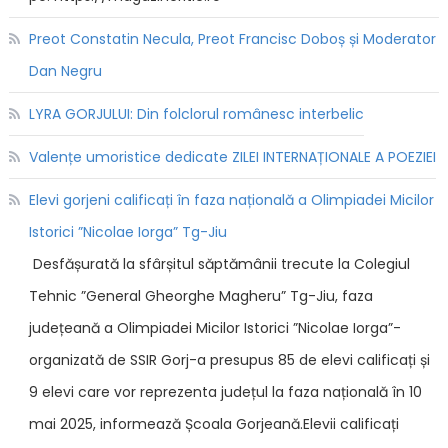
Preot Constatin Necula, Preot Francisc Doboș și Moderator
Dan Negru
LYRA GORJULUI: Din folclorul românesc interbelic
Valențe umoristice dedicate ZILEI INTERNAȚIONALE A POEZIEI
Elevi gorjeni calificați în faza națională a Olimpiadei Micilor
Istorici ”Nicolae Iorga” Tg-Jiu
Desfășurată la sfârșitul săptămânii trecute la Colegiul
Tehnic ”General Gheorghe Magheru” Tg-Jiu, faza
județeană a Olimpiadei Micilor Istorici ”Nicolae Iorga”-
organizată de SSIR Gorj-a presupus 85 de elevi calificați și
9 elevi care vor reprezenta județul la faza națională în 10
mai 2025, informează Școala Gorjeană.Elevii calificați