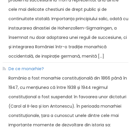
problema succesiunii la Tron a reprezentat una dintre
cele mai delicate chestiuni de drept public și de
continuitate statală. Importanța principiului salic, odată cu
instaurarea dinastiei de Hohenzollern-Sigmaringen, a
însemnat nu doar adoptarea unei reguli de succesiune, ci
și integrarea României într-o tradiție monarhică
occidentală, de inspirație germană, menită […]
De ce monarhie?
România a fost monarhie constituțională din 1866 până în
1947, cu mențiunea că între 1938 și 1944 regimul
constituțional a fost suspendat în favoarea unor dictaturi
(Carol al II-lea și Ion Antonescu). În perioada monarhiei
constituționale, țara a cunoscut unele dintre cele mai
importante momente de dezvoltare din istoria sa: