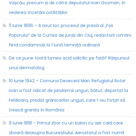
Vașcău, precum și de către deputatul Ioan Gozman, în
vederea încetării ostilităților
11 Iunie 1896 – A avut loc procesul de presă al „Foii
Poporului” de la Curtea de jurați din Cluj, redactorii români
fiind condamnați la 1 lună temniță ordinară
De ce pune toată lumea acid salicilic pe față? Răspunsul
unui dermatolog
10 Iunie 1942 – Comuna Devecerii Mari. Refugiatul Rotar
Ioan a fost ridicat de jandarmii unguri, bătut, deportat la
Feldioara, predat grănicerilor unguri, care l-au forțat să
treacă granița în România
9 Iunie 1818 – Primul zbor cu un balon cu aer cald care
zboară deasupra Bucureștiului. Aerostatul a fost numit