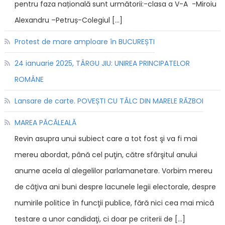
pentru faza națională sunt următorii:-clasa a V-A -Miroiu
Alexandru –Petruș-Colegiul […]
Protest de mare amploare în BUCUREȘTI
24 ianuarie 2025, TÂRGU JIU: UNIREA PRINCIPATELOR
ROMÂNE
Lansare de carte. POVEȘTI CU TÂLC DIN MARELE RĂZBOI
MAREA PĂCĂLEALĂ
Revin asupra unui subiect care a tot fost şi va fi mai
mereu abordat, până cel puţin, către sfârşitul anului
anume acela al alegelilor parlamanetare. Vorbim mereu
de câţiva ani buni despre lacunele legii electorale, despre
numirile politice în funcţii publice, fără nici cea mai mică
testare a unor candidaţi, ci doar pe criterii de […]