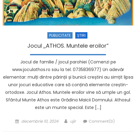
PUBLICITATE
ȘTIRI
Jocul ,,ATHOS. Muntele eroilor”
Jocul de familie / jocul parohiei (Comenzi pe
www.joculathos.ro sau la tel. 0735836977) Un adevăr
elementar: mulți dintre părinții și bunicii creștini au simțit lipsa
unor jocuri educative care să conțină elemente creștin-
ortodoxe. Jocul Athos. Muntele eroilor vine să umple un gol.
Sfântul Munte Athos este Grădina Maicii Domnului. Athosul
este un munte special. Este […]
Posted on
Author
decembrie 10, 2024
ujir
Comment(0)