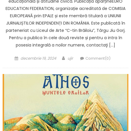
educațională și atitudine civică. Publicația aparțineEURO
EDUCATION FEDERATION, organizație acreditată de COMISIA
EUROPEANĂ prin EPALE și este membră titulară a UNIUNII
JURNALIȘTILOR INDEPENDENȚI DIN ROMÂNIA. Este publicată în
parteneriat cu Liceul de Arte “C-tin Brăiloiu”, Târgu Jiu Gorj.
Pentru a publica în cele două reviste și pentru a intra în
posesia integrală a noilor numere, contactaţi […]
Posted on
Author
decembrie 19, 2024
ujir
Comment(0)