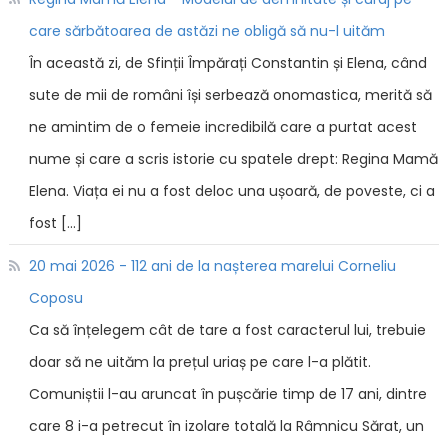
care sărbătoarea de astăzi ne obligă să nu-l uităm
În această zi, de Sfinții Împărați Constantin și Elena, când
sute de mii de români își serbează onomastica, merită să
ne amintim de o femeie incredibilă care a purtat acest
nume și care a scris istorie cu spatele drept: Regina Mamă
Elena. Viața ei nu a fost deloc una ușoară, de poveste, ci a
fost […]
20 mai 2026 - 112 ani de la nașterea marelui Corneliu
Coposu
Ca să înțelegem cât de tare a fost caracterul lui, trebuie
doar să ne uităm la prețul uriaș pe care l-a plătit.
Comuniștii l-au aruncat în pușcărie timp de 17 ani, dintre
care 8 i-a petrecut în izolare totală la Râmnicu Sărat, un