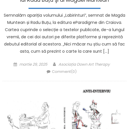
Semnalăm apariția volumului „Labirinturi”, semnat de Magda
Muntean și Radu Buțu, la editura eParadigme din Craiova.
Cartea cuprinde o selecție a textelor publicate, de-a lungul
vremii, de cei doi autori pe diferite platforme și reprezintă
debutul editorial al acestora. „Nici măcar nu știu cum să fac
asta, cum să prezint o carte la care sunt […]
Posted on
Author
martie 29, 2025
Asociația Down Art Therapy
Comment(0)