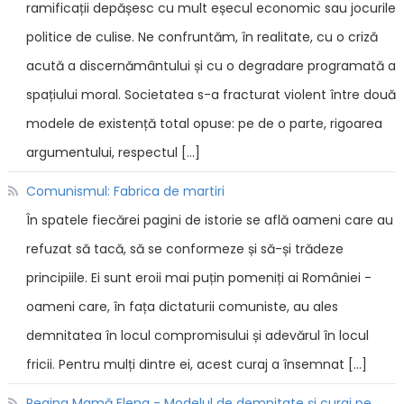
ramificații depășesc cu mult eșecul economic sau jocurile
politice de culise. Ne confruntăm, în realitate, cu o criză
acută a discernământului și cu o degradare programată a
spațiului moral. Societatea s-a fracturat violent între două
modele de existență total opuse: pe de o parte, rigoarea
argumentului, respectul […]
Comunismul: Fabrica de martiri
În spatele fiecărei pagini de istorie se află oameni care au
refuzat să tacă, să se conformeze și să-și trădeze
principiile. Ei sunt eroii mai puțin pomeniți ai României -
oameni care, în fața dictaturii comuniste, au ales
demnitatea în locul compromisului și adevărul în locul
fricii. Pentru mulți dintre ei, acest curaj a însemnat […]
Regina Mamă Elena - Modelul de demnitate și curaj pe