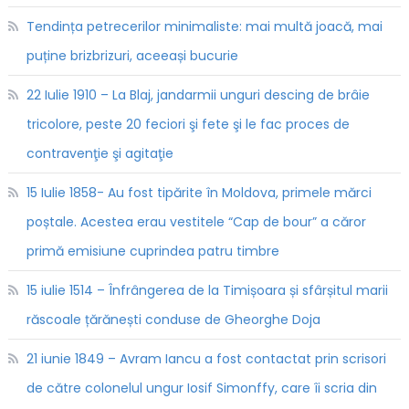
Tendința petrecerilor minimaliste: mai multă joacă, mai
puține brizbrizuri, aceeași bucurie
22 Iulie 1910 – La Blaj, jandarmii unguri descing de brâie
tricolore, peste 20 feciori şi fete şi le fac proces de
contravenţie şi agitaţie
15 Iulie 1858- Au fost tipărite în Moldova, primele mărci
poștale. Acestea erau vestitele “Cap de bour” a căror
primă emisiune cuprindea patru timbre
15 iulie 1514 – Înfrângerea de la Timișoara și sfârșitul marii
răscoale țărănești conduse de Gheorghe Doja
21 iunie 1849 – Avram Iancu a fost contactat prin scrisori
de către colonelul ungur Iosif Simonffy, care îi scria din