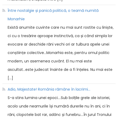
Între nostalgie și panică politică, o teamă numită
Monarhie
Există anumite cuvinte care nu mai sunt rostite cu liniște,
ci cu o tresărire aproape instinctivă, ca și când simpla lor
evocare ar deschide răni vechi ori ar tulbura apele unei
conștiințe colective...Monarhia este, pentru omul politic
modern, un asemenea cuvânt. El nu mai este
ascultat...este judecat înainte de a fi înțeles. Nu mai este
[…]
Adio, Majestate! România rămâne în lacrimi...
S-a stins lumina unei epoci....Sub bolțile grele ale istoriei,
acolo unde neamurile își numără durerile nu în ani, ci în
răni, clopotele bat rar, adânc și funebru....În jurul Tronului