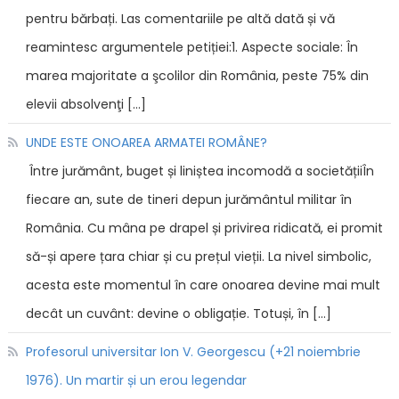
pentru bărbați. Las comentariile pe altă dată și vă
reamintesc argumentele petiției:1. Aspecte sociale: În
marea majoritate a şcolilor din România, peste 75% din
elevii absolvenţi […]
UNDE ESTE ONOAREA ARMATEI ROMÂNE?
Între jurământ, buget și liniștea incomodă a societățiiÎn
fiecare an, sute de tineri depun jurământul militar în
România. Cu mâna pe drapel și privirea ridicată, ei promit
să-și apere țara chiar și cu prețul vieții. La nivel simbolic,
acesta este momentul în care onoarea devine mai mult
decât un cuvânt: devine o obligație. Totuși, în […]
Profesorul universitar Ion V. Georgescu (+21 noiembrie
1976). Un martir și un erou legendar