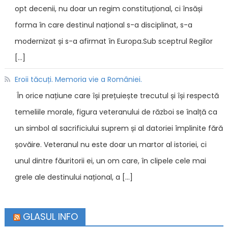
opt decenii, nu doar un regim constituțional, ci însăși
forma în care destinul național s-a disciplinat, s-a
modernizat și s-a afirmat în Europa.Sub sceptrul Regilor
[…]
Eroii tăcuți. Memoria vie a României.
În orice națiune care își prețuiește trecutul și își respectă
temeliile morale, figura veteranului de război se înalță ca
un simbol al sacrificiului suprem și al datoriei împlinite fără
șovăire. Veteranul nu este doar un martor al istoriei, ci
unul dintre făuritorii ei, un om care, în clipele cele mai
grele ale destinului național, a […]
GLASUL INFO