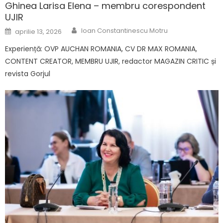
Ghinea Larisa Elena – membru corespondent
UJIR
Author
Posted on
Ioan Constantinescu Motru
aprilie 13, 2026
Experiență: OVP AUCHAN ROMANIA, CV DR MAX ROMANIA,
CONTENT CREATOR, MEMBRU UJIR, redactor MAGAZIN CRITIC și
revista Gorjul