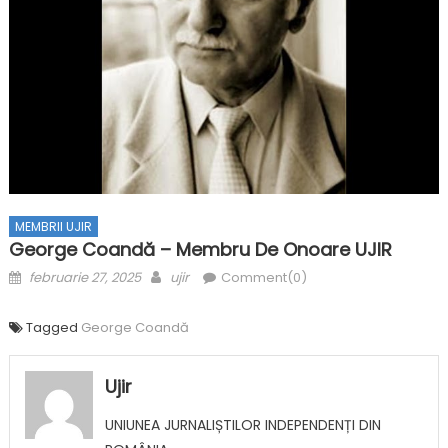
MEMBRII UJIR
George Coandă – Membru De Onoare UJIR
Posted on
Author
februarie 27, 2025
ujir
Comment(0)
Tagged
George Coandă
Ujir
UNIUNEA JURNALIȘTILOR INDEPENDENȚI DIN