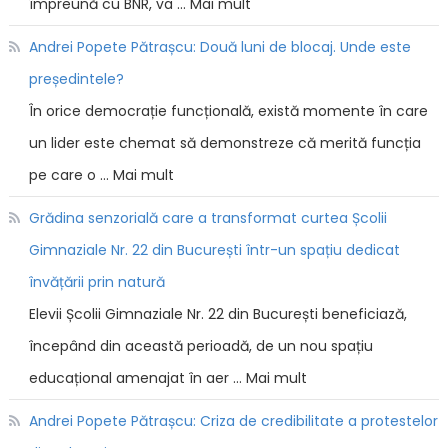
împreună cu BNR, va … Mai mult
Andrei Popete Pătrașcu: Două luni de blocaj. Unde este
președintele?
În orice democrație funcțională, există momente în care
un lider este chemat să demonstreze că merită funcția
pe care o … Mai mult
Grădina senzorială care a transformat curtea Școlii
Gimnaziale Nr. 22 din București într-un spațiu dedicat
învățării prin natură
Elevii Școlii Gimnaziale Nr. 22 din București beneficiază,
începând din această perioadă, de un nou spațiu
educațional amenajat în aer … Mai mult
Andrei Popete Pătrașcu: Criza de credibilitate a protestelor