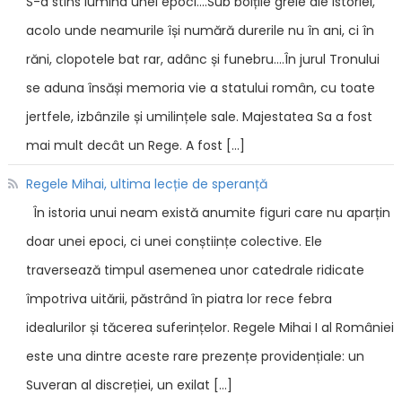
S-a stins lumina unei epoci....Sub bolțile grele ale istoriei,
acolo unde neamurile își numără durerile nu în ani, ci în
răni, clopotele bat rar, adânc și funebru....În jurul Tronului
se aduna însăși memoria vie a statului român, cu toate
jertfele, izbânzile și umilințele sale. Majestatea Sa a fost
mai mult decât un Rege. A fost […]
Regele Mihai, ultima lecție de speranță
În istoria unui neam există anumite figuri care nu aparțin
doar unei epoci, ci unei conștiințe colective. Ele
traversează timpul asemenea unor catedrale ridicate
împotriva uitării, păstrând în piatra lor rece febra
idealurilor și tăcerea suferințelor. Regele Mihai I al României
este una dintre aceste rare prezențe providențiale: un
Suveran al discreției, un exilat […]