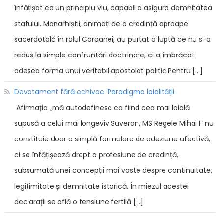
înfățișat ca un principiu viu, capabil a asigura demnitatea
statului. Monarhiștii, animați de o credință aproape
sacerdotală în rolul Coroanei, au purtat o luptă ce nu s-a
redus la simple confruntări doctrinare, ci a îmbrăcat
adesea forma unui veritabil apostolat politic.Pentru […]
Devotament fără echivoc. Paradigma loialității.
Afirmația „mă autodefinesc ca fiind cea mai loială
supusă a celui mai longeviv Suveran, MS Regele Mihai I” nu
constituie doar o simplă formulare de adeziune afectivă,
ci se înfățișează drept o profesiune de credință,
subsumată unei concepții mai vaste despre continuitate,
legitimitate și demnitate istorică. În miezul acestei
declarații se află o tensiune fertilă […]