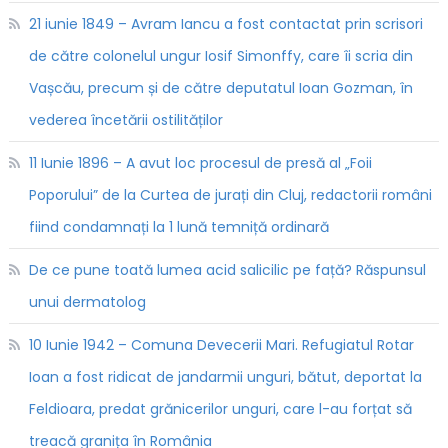
21 iunie 1849 – Avram Iancu a fost contactat prin scrisori
de către colonelul ungur Iosif Simonffy, care îi scria din
Vașcău, precum și de către deputatul Ioan Gozman, în
vederea încetării ostilităților
11 Iunie 1896 – A avut loc procesul de presă al „Foii
Poporului” de la Curtea de jurați din Cluj, redactorii români
fiind condamnați la 1 lună temniță ordinară
De ce pune toată lumea acid salicilic pe față? Răspunsul
unui dermatolog
10 Iunie 1942 – Comuna Devecerii Mari. Refugiatul Rotar
Ioan a fost ridicat de jandarmii unguri, bătut, deportat la
Feldioara, predat grănicerilor unguri, care l-au forțat să
treacă granița în România