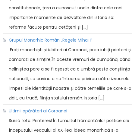
constituționale, țara a cunoscut unele dintre cele mai
importante momente de dezvoltare din istoria sa:
reforme făcute pentru cetățeni și […]
Grupul Monarhic Român „Regele Mihai I”
Frați monarhiști și iubitori ai Coroanei, prea iubiți prieteni și
camarazi de simțire,În aceste vremuri de cumpănă, când
neliniștea pare a se fi așezat ca o umbră peste conștiința
națională, se cuvine a ne întoarce privirea către izvoarele
limpezi ale identității noastre și către temeliile pe care s-a
zidit, cu trudă, ființa statului român. Istoria […]
Ultimii apărători ai Coroanei
Sursă foto: PrinterestÎn tumultul frământărilor politice ale
începutului veacului al XX-lea, ideea monarhică s-a