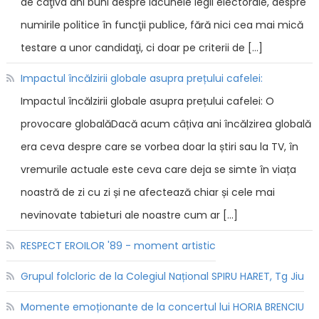
de câţiva ani buni despre lacunele legii electorale, despre
numirile politice în funcţii publice, fără nici cea mai mică
testare a unor candidaţi, ci doar pe criterii de […]
Impactul încălzirii globale asupra prețului cafelei:
Impactul încălzirii globale asupra prețului cafelei: O
provocare globalăDacă acum câțiva ani încălzirea globală
era ceva despre care se vorbea doar la știri sau la TV, în
vremurile actuale este ceva care deja se simte în viața
noastră de zi cu zi și ne afectează chiar și cele mai
nevinovate tabieturi ale noastre cum ar […]
RESPECT EROILOR '89 - moment artistic
Grupul folcloric de la Colegiul Național SPIRU HARET, Tg Jiu
Momente emoționante de la concertul lui HORIA BRENCIU