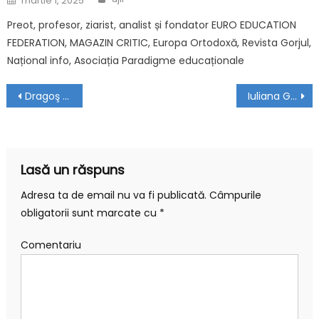
martie 1, 2025
Preot, profesor, ziarist, analist și fondator EURO EDUCATION
FEDERATION, MAGAZIN CRITIC, Europa Ortodoxă, Revista Gorjul,
Național info, Asociația Paradigme educaționale
Navigare în articole
Dragoş Popa – Membru corespondent UJIR
Iuliana Gorea-Costin – Membru de Onoare UJIR
Lasă un răspuns
Adresa ta de email nu va fi publicată.
Câmpurile
obligatorii sunt marcate cu
*
Comentariu