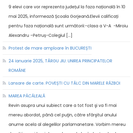
9 elevi care vor reprezenta județul la faza națională în 10
mai 2025, informează Școala Gorjeană.Elevii calificați
pentru faza națională sunt următorii:-clasa a V-A -Miroiu
Alexandru –Petruș-Colegiul […]
Protest de mare amploare în BUCUREȘTI
24 ianuarie 2025, TÂRGU JIU: UNIREA PRINCIPATELOR
ROMÂNE
Lansare de carte. POVEȘTI CU TÂLC DIN MARELE RĂZBOI
MAREA PĂCĂLEALĂ
Revin asupra unui subiect care a tot fost şi va fi mai
mereu abordat, până cel puţin, către sfârşitul anului
anume acela al alegelilor parlamanetare. Vorbim mereu