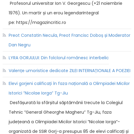
Profesorul universitar Ion V. Georgescu (+21 noiembrie
1976). Un martir și un erou legendarIntegral
pe: https://magazincritic.ro
Preot Constatin Necula, Preot Francisc Doboș și Moderator
Dan Negru
LYRA GORJULUI: Din folclorul românesc interbelic
Valențe umoristice dedicate ZILEI INTERNAȚIONALE A POEZIEI
Elevi gorjeni calificați în faza națională a Olimpiadei Micilor
Istorici ”Nicolae Iorga” Tg-Jiu
Desfășurată la sfârșitul săptămânii trecute la Colegiul
Tehnic ”General Gheorghe Magheru” Tg-Jiu, faza
județeană a Olimpiadei Micilor Istorici ”Nicolae Iorga”-
organizată de SSIR Gorj-a presupus 85 de elevi calificați și