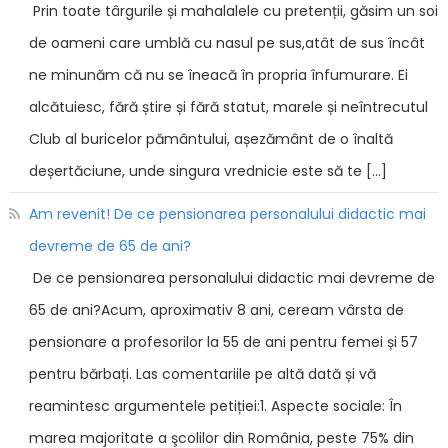
Prin toate târgurile și mahalalele cu pretenții, găsim un soi
de oameni care umblă cu nasul pe sus,atât de sus încât
ne minunăm că nu se îneacă în propria înfumurare. Ei
alcătuiesc, fără știre și fără statut, marele și neîntrecutul
Club al buricelor pământului, așezământ de o înaltă
deșertăciune, unde singura vrednicie este să te […]
Am revenit! De ce pensionarea personalului didactic mai
devreme de 65 de ani?
De ce pensionarea personalului didactic mai devreme de
65 de ani?Acum, aproximativ 8 ani, ceream vârsta de
pensionare a profesorilor la 55 de ani pentru femei și 57
pentru bărbați. Las comentariile pe altă dată și vă
reamintesc argumentele petiției:1. Aspecte sociale: În
marea majoritate a şcolilor din România, peste 75% din