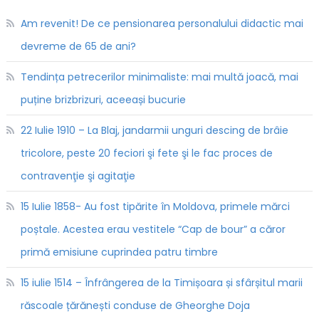
Am revenit! De ce pensionarea personalului didactic mai
devreme de 65 de ani?
Tendința petrecerilor minimaliste: mai multă joacă, mai
puține brizbrizuri, aceeași bucurie
22 Iulie 1910 – La Blaj, jandarmii unguri descing de brâie
tricolore, peste 20 feciori şi fete şi le fac proces de
contravenţie şi agitaţie
15 Iulie 1858- Au fost tipărite în Moldova, primele mărci
poștale. Acestea erau vestitele “Cap de bour” a căror
primă emisiune cuprindea patru timbre
15 iulie 1514 – Înfrângerea de la Timișoara și sfârșitul marii
răscoale țărănești conduse de Gheorghe Doja