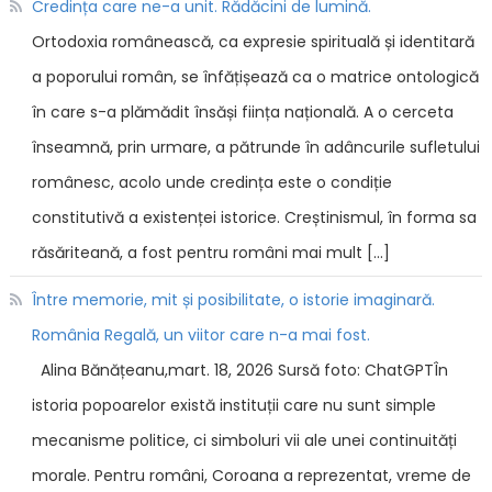
Credința care ne-a unit. Rădăcini de lumină.
Ortodoxia românească, ca expresie spirituală și identitară
a poporului român, se înfățișează ca o matrice ontologică
în care s-a plămădit însăși ființa națională. A o cerceta
înseamnă, prin urmare, a pătrunde în adâncurile sufletului
românesc, acolo unde credința este o condiție
constitutivă a existenței istorice. Creștinismul, în forma sa
răsăriteană, a fost pentru români mai mult […]
Între memorie, mit și posibilitate, o istorie imaginară.
România Regală, un viitor care n-a mai fost.
Alina Bănățeanu,mart. 18, 2026 Sursă foto: ChatGPTÎn
istoria popoarelor există instituții care nu sunt simple
mecanisme politice, ci simboluri vii ale unei continuități
morale. Pentru români, Coroana a reprezentat, vreme de