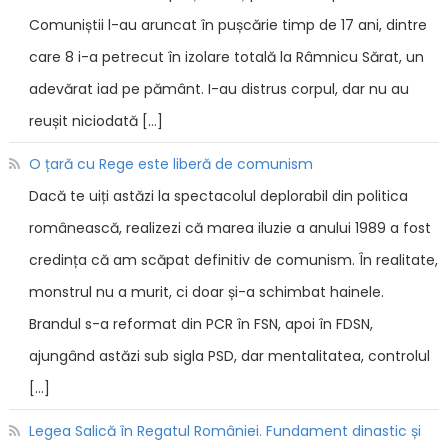
Comuniștii l-au aruncat în pușcărie timp de 17 ani, dintre
care 8 i-a petrecut în izolare totală la Râmnicu Sărat, un
adevărat iad pe pământ. I-au distrus corpul, dar nu au
reușit niciodată […]
O țară cu Rege este liberă de comunism
Dacă te uiți astăzi la spectacolul deplorabil din politica
românească, realizezi că marea iluzie a anului 1989 a fost
credința că am scăpat definitiv de comunism. În realitate,
monstrul nu a murit, ci doar și-a schimbat hainele.
Brandul s-a reformat din PCR în FSN, apoi în FDSN,
ajungând astăzi sub sigla PSD, dar mentalitatea, controlul
[…]
Legea Salică în Regatul României. Fundament dinastic și