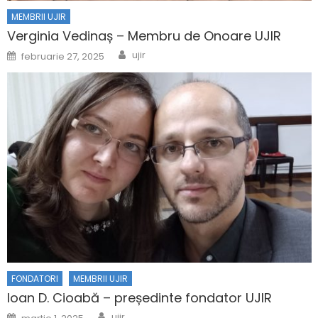
MEMBRII UJIR
Verginia Vedinaș – Membru de Onoare UJIR
Author
Posted on
ujir
februarie 27, 2025
FONDATORI
MEMBRII UJIR
Ioan D. Cioabă – președinte fondator UJIR
Author
Posted on
ujir