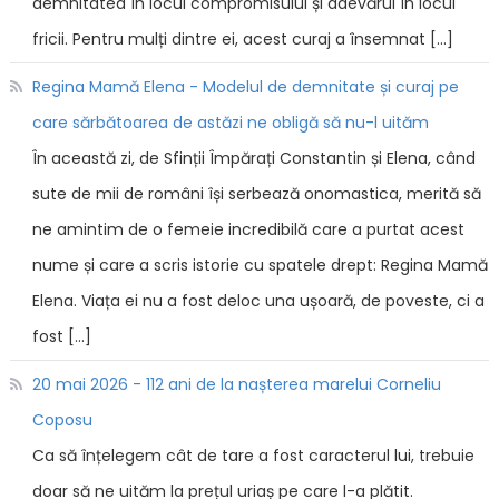
demnitatea în locul compromisului și adevărul în locul
fricii. Pentru mulți dintre ei, acest curaj a însemnat […]
Regina Mamă Elena - Modelul de demnitate și curaj pe
care sărbătoarea de astăzi ne obligă să nu-l uităm
În această zi, de Sfinții Împărați Constantin și Elena, când
sute de mii de români își serbează onomastica, merită să
ne amintim de o femeie incredibilă care a purtat acest
nume și care a scris istorie cu spatele drept: Regina Mamă
Elena. Viața ei nu a fost deloc una ușoară, de poveste, ci a
fost […]
20 mai 2026 - 112 ani de la nașterea marelui Corneliu
Coposu
Ca să înțelegem cât de tare a fost caracterul lui, trebuie
doar să ne uităm la prețul uriaș pe care l-a plătit.