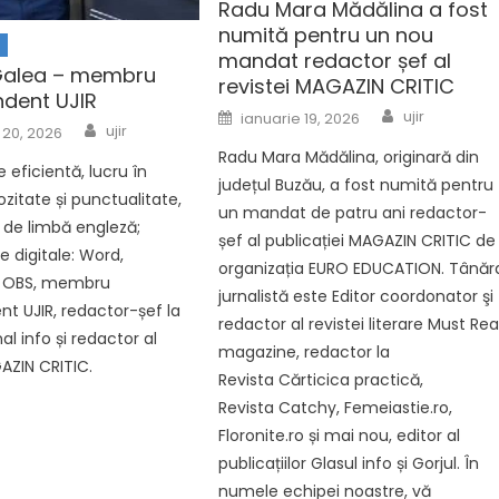
Radu Mara Mădălina a fost
numită pentru un nou
R
mandat redactor șef al
Galea – membru
revistei MAGAZIN CRITIC
dent UJIR
Author
Posted on
ujir
ianuarie 19, 2026
Author
n
ujir
 20, 2026
Radu Mara Mădălina, originară din
eficientă, lucru în
județul Buzău, a fost numită pentru
ozitate și punctualitate,
un mandat de patru ani redactor-
de limbă engleză;
șef al publicației MAGAZIN CRITIC de
digitale: Word,
organizația EURO EDUCATION. Tânăr
, OBS, membru
jurnalistă este Editor coordonator şi
t UJIR, redactor-șef la
redactor al revistei literare Must Re
nal info și redactor al
magazine, redactor la
GAZIN CRITIC.
Revista Cărticica practică,
Revista Catchy, Femeiastie.ro,
Floronite.ro și mai nou, editor al
publicațiilor Glasul info și Gorjul. În
numele echipei noastre, vă