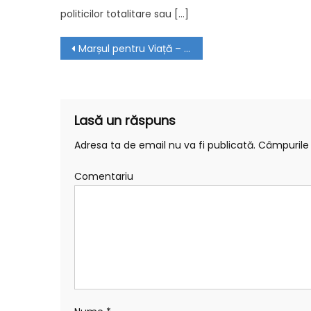
politicilor totalitare sau […]
Navigare în articole
Marșul pentru Viață – Sâmbătă, 29 martie 2025. Comunicat de presă
Lasă un răspuns
Adresa ta de email nu va fi publicată.
Câmpurile 
Comentariu