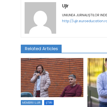
Ujir
UNIUNEA JURNALIȘTILOR IND
http://ujir.euroeducation.r
Related Articles
MEMBRII UJIR
ȘTIRI