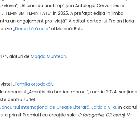
,,Evlavia”, ,,Al cincilea anotimp” și în Antologia Cervantes nr.
IE, FEMINISM, FEMINITATE” în 2025. A prefaţat ediţia în limba
 pentru un angajament pro-viață”. A editat cartea lui Traian Horia
oezie ,,
Doruri fără cuib
” al Monicăi Buțu.
ri
>>, alături de
Magda Muntean
.
istei ,,
Familia ortodoxă
”.
 la concursul „Amintiri din burtica mamei”, martie 2024, secțiun
ste pentru suflet.
Concursul Internațional de Creație Literară, Ediția a V-a
. În cadrul
, a primit Premiul I cu creațiile sale:
O fotografie
,
Cît cer!
şi
N-