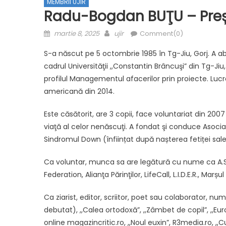
MEMBRII UJIR
Radu-Bogdan BUŢU – Preș
Posted on
Author
martie 8, 2025
ujir
Comment(0)
S-a născut pe 5 octombrie 1985 în Tg-Jiu, Gorj. A ab
cadrul Universităţii ,,Constantin Brâncuşi” din Tg-Jiu
profilul Managementul afacerilor prin proiecte. Lucr
americană din 2014.
Este căsătorit, are 3 copii, face voluntariat din 2007 
viaţă al celor nenăscuţi. A fondat şi conduce Asoci
Sindromul Down (înființat după nașterea fetiței sale
Ca voluntar, munca sa are legătură cu nume ca A.S.C
Federation, Alianţa Părinţilor, LifeCall, L.I.D.E.R., Marșu
Ca ziarist, editor, scriitor, poet sau colaborator, nu
debutat), ,,Calea ortodoxă”, ,,Zâmbet de copil”, ,,Euro
online magazincritic.ro, ,,Noul euxin”, R3media.ro, ,,Cug