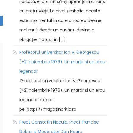
ridicată, ei promit să-și apere țara chiar și
cu prețul vieții. La nivel simbolic, acesta
este momentul în care onoarea devine
mai mult decât un cuvânt: devine o
obligație. Totuși, în […]
Profesorul universitar Ion V. Georgescu
(+21 noiembrie 1976). Un martir și un erou
legendar
Profesorul universitar Ion V. Georgescu
(+21 noiembrie 1976). Un martir și un erou
legendarIntegral
pe: https://magazincritic.ro
Preot Constatin Necula, Preot Francisc
Doboș și Moderator Dan Negru