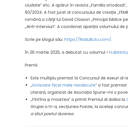
ciudate” etc. A apărut în revista ,,Familia ortodoxă”, 
60/2024. A fost jurat al concursului de creație ,,FEME
română a cărţii lui David Closson ,,Principii biblice
,,Anti-interviuri”. A coordonat apariția volumului de p
Scrie pe blogul său:
https://RaduButu.com/
.
În 26 martie 2025, a debutat cu volumul <<
Labirintu
Premii:
Este multiplu premiat la Concursul de eseuri al rev
,,
Scrisoare fiicei mele nenăscute
” a fost premiat
Literară, organizat de Asociația Spune-mi o pove
,,Fîntîna și moartea” a primit Premiul al doilea la
Grupei a IV-a, secțiunea Poezie, la același concurs
a stiut poetul durerea
.