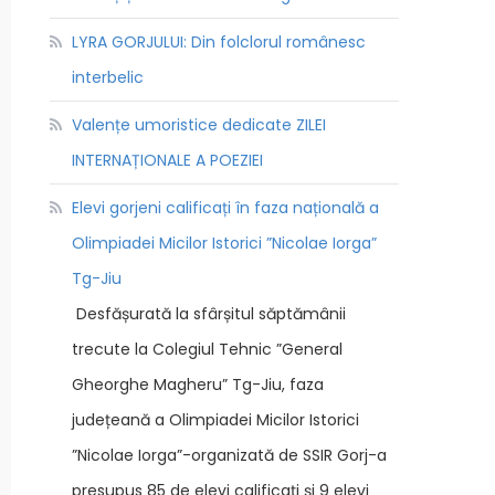
LYRA GORJULUI: Din folclorul românesc
interbelic
Valențe umoristice dedicate ZILEI
INTERNAȚIONALE A POEZIEI
Elevi gorjeni calificați în faza națională a
Olimpiadei Micilor Istorici ”Nicolae Iorga”
Tg-Jiu
Desfășurată la sfârșitul săptămânii
trecute la Colegiul Tehnic ”General
Gheorghe Magheru” Tg-Jiu, faza
județeană a Olimpiadei Micilor Istorici
”Nicolae Iorga”-organizată de SSIR Gorj-a
presupus 85 de elevi calificați și 9 elevi