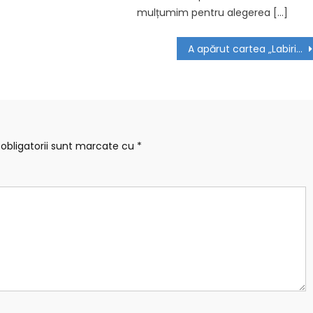
mulțumim pentru alegerea […]
A apărut cartea „Labirinturi”, debutul editorial al lui Radu Buțu şi al Magdei Muntean
obligatorii sunt marcate cu
*