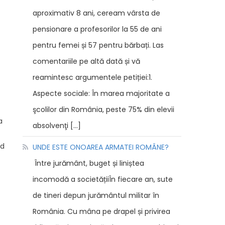
aproximativ 8 ani, ceream vârsta de
pensionare a profesorilor la 55 de ani
pentru femei și 57 pentru bărbați. Las
comentariile pe altă dată și vă
reamintesc argumentele petiției:1.
Aspecte sociale: În marea majoritate a
şcolilor din România, peste 75% din elevii
a
absolvenţi […]
ad
UNDE ESTE ONOAREA ARMATEI ROMÂNE?
Între jurământ, buget și liniștea
incomodă a societățiiÎn fiecare an, sute
de tineri depun jurământul militar în
România. Cu mâna pe drapel și privirea