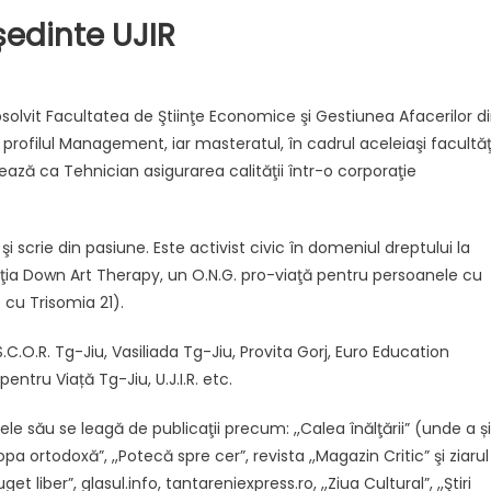
edinte UJIR
solvit Facultatea de Ştiinţe Economice şi Gestiunea Afacerilor d
, profilul Management, iar masteratul, în cadrul aceleiaşi facultăţ
ează ca Tehnician asigurarea calităţii într-o corporaţie
şi scrie din pasiune. Este activist civic în domeniul dreptului la
aţia Down Art Therapy, un O.N.G. pro-viaţă pentru persoanele cu
 cu Trisomia 21).
.O.R. Tg-Jiu, Vasiliada Tg-Jiu, Provita Gorj, Euro Education
l pentru Viață Tg-Jiu, U.J.I.R. etc.
mele său se leagă de publicaţii precum: ,,Calea înălţării” (unde a și
pa ortodoxă”, ,,Potecă spre cer”, revista ,,Magazin Critic” şi ziarul
et liber”, glasul.info, tantareniexpress.ro, ,,Ziua Cultural”, ,,Ştiri