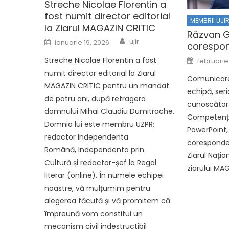
Streche Nicolae Florentin a
fost numit director editorial
MEMBRII UJI
la Ziarul MAGAZIN CRITIC
Răzvan 
Author
Posted on
ujir
ianuarie 19, 2026
corespon
Posted o
Streche Nicolae Florentin a fost
februarie
numit director editorial la Ziarul
Comunicare 
MAGAZIN CRITIC pentru un mandat
echipă, seri
de patru ani, după retragera
cunoscător 
domnului Mihai Claudiu Dumitrache.
Competențe 
Domnia lui este membru UZPR;
PowerPoint
redactor Independenta
coresponden
Română, Independenta prin
Ziarul Națio
Cultură și redactor-șef la Regal
ziarului MA
literar (online). În numele echipei
noastre, vă mulțumim pentru
alegerea făcută și vă promitem că
împreună vom constitui un
mecanism civil indestructibil