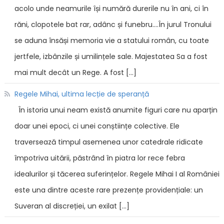
acolo unde neamurile își numără durerile nu în ani, ci în
răni, clopotele bat rar, adânc și funebru....În jurul Tronului
se aduna însăși memoria vie a statului român, cu toate
jertfele, izbânzile și umilințele sale. Majestatea Sa a fost
mai mult decât un Rege. A fost […]
Regele Mihai, ultima lecție de speranță
În istoria unui neam există anumite figuri care nu aparțin
doar unei epoci, ci unei conștiințe colective. Ele
traversează timpul asemenea unor catedrale ridicate
împotriva uitării, păstrând în piatra lor rece febra
idealurilor și tăcerea suferințelor. Regele Mihai I al României
este una dintre aceste rare prezențe providențiale: un
Suveran al discreției, un exilat […]