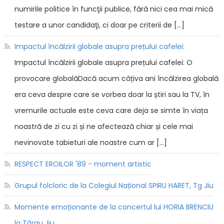
numirile politice în funcţii publice, fără nici cea mai mică
testare a unor candidaţi, ci doar pe criterii de […]
Impactul încălzirii globale asupra prețului cafelei:
Impactul încălzirii globale asupra prețului cafelei: O
provocare globalăDacă acum câțiva ani încălzirea globală
era ceva despre care se vorbea doar la știri sau la TV, în
vremurile actuale este ceva care deja se simte în viața
noastră de zi cu zi și ne afectează chiar și cele mai
nevinovate tabieturi ale noastre cum ar […]
RESPECT EROILOR '89 - moment artistic
Grupul folcloric de la Colegiul Național SPIRU HARET, Tg Jiu
Momente emoționante de la concertul lui HORIA BRENCIU
la Târgu Jiu