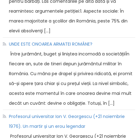
pentru bărbați. Las comentariile pe altă dată și vă
reamintesc argumentele petiției:1. Aspecte sociale: În
marea majoritate a şcolilor din România, peste 75% din
elevii absolvenţi […]
UNDE ESTE ONOAREA ARMATEI ROMÂNE?
Între jurământ, buget și liniștea incomodă a societățiiÎn
fiecare an, sute de tineri depun jurământul militar în
România. Cu mâna pe drapel și privirea ridicată, ei promit
să-și apere țara chiar și cu prețul vieții. La nivel simbolic,
acesta este momentul în care onoarea devine mai mult
decât un cuvânt: devine o obligație. Totuși, în […]
Profesorul universitar Ion V. Georgescu (+21 noiembrie
1976). Un martir și un erou legendar
Profesorul universitar Ion V. Georgescu (+21 noiembrie