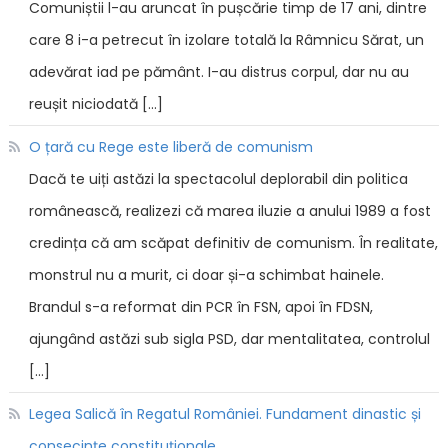
Comuniștii l-au aruncat în pușcărie timp de 17 ani, dintre
care 8 i-a petrecut în izolare totală la Râmnicu Sărat, un
adevărat iad pe pământ. I-au distrus corpul, dar nu au
reușit niciodată […]
O țară cu Rege este liberă de comunism
Dacă te uiți astăzi la spectacolul deplorabil din politica
românească, realizezi că marea iluzie a anului 1989 a fost
credința că am scăpat definitiv de comunism. În realitate,
monstrul nu a murit, ci doar și-a schimbat hainele.
Brandul s-a reformat din PCR în FSN, apoi în FDSN,
ajungând astăzi sub sigla PSD, dar mentalitatea, controlul
[…]
Legea Salică în Regatul României. Fundament dinastic și
consecințe constituționale