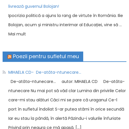
livrează guvernul Bolojan!
Ipocrizia politică a ajuns la rang de virtute în România. Ilie
Bolojan, acum și ministru interimar al Educației, vine să …
Mai mult
Poezii pentru sufletul meu
MIHAELA CD- De-atâta-ntunecare…
De-atâta-ntunecare… autor: MIHAELA CD De-atâta-
ntunecare Nu mai pot să văd clar Lumina din privirile Celor
care-mi stau alături Căci mi se pare că uraganul Ce-l
port în sufletul îndoliat S-ar putea stârni în orice secundă
Iar eu stau la pândă, în alertă Păzindu-i valurile înfuriate
Privind prin negura ce mă apasă. […]