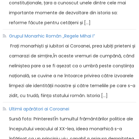
constituționale, țara a cunoscut unele dintre cele mai
importante momente de dezvoltare din istoria sa:
reforme făcute pentru cetățeni și […]
Grupul Monarhic Român „Regele Mihai I”
Frați monarhiști și iubitori ai Coroanei, prea iubiți prieteni și
camarazi de simțire,În aceste vremuri de cumpănă, când
neliniștea pare a se fi așezat ca o umbră peste conștiința
națională, se cuvine a ne întoarce privirea către izvoarele
limpezi ale identității noastre și către temeliile pe care s-a
zidit, cu trudă, ființa statului român. Istoria […]
Ultimii apărători ai Coroanei
Sursă foto: PrinterestÎn tumultul frământărilor politice ale
începutului veacului al XX-lea, ideea monarhică s-a
înfățișat ca un principiu viu, capabil a asigura demnitatea