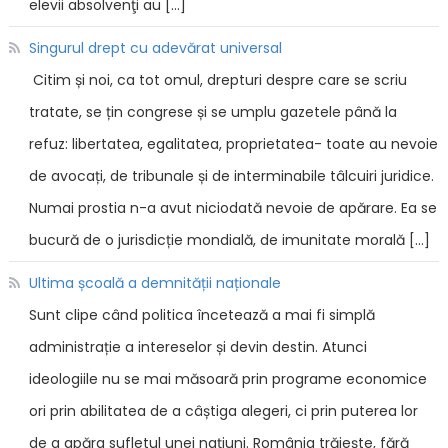
elevii absolvenţi au […]
Singurul drept cu adevărat universal
Citim și noi, ca tot omul, drepturi despre care se scriu
tratate, se țin congrese și se umplu gazetele până la
refuz: libertatea, egalitatea, proprietatea- toate au nevoie
de avocați, de tribunale și de interminabile tâlcuiri juridice.
Numai prostia n-a avut niciodată nevoie de apărare. Ea se
bucură de o jurisdicție mondială, de imunitate morală […]
Ultima școală a demnității naționale
Sunt clipe când politica încetează a mai fi simplă
administrație a intereselor și devin destin. Atunci
ideologiile nu se mai măsoară prin programe economice
ori prin abilitatea de a câștiga alegeri, ci prin puterea lor
de a apăra sufletul unei națiuni. România trăiește, fără