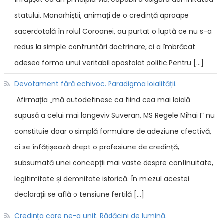
statului. Monarhiștii, animați de o credință aproape
sacerdotală în rolul Coroanei, au purtat o luptă ce nu s-a
redus la simple confruntări doctrinare, ci a îmbrăcat
adesea forma unui veritabil apostolat politic.Pentru […]
Devotament fără echivoc. Paradigma loialității.
Afirmația „mă autodefinesc ca fiind cea mai loială
supusă a celui mai longeviv Suveran, MS Regele Mihai I” nu
constituie doar o simplă formulare de adeziune afectivă,
ci se înfățișează drept o profesiune de credință,
subsumată unei concepții mai vaste despre continuitate,
legitimitate și demnitate istorică. În miezul acestei
declarații se află o tensiune fertilă […]
Credința care ne-a unit. Rădăcini de lumină.