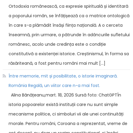
Ortodoxia românească, ca expresie spirituală și identitară
a poporului român, se înfățișează ca o matrice ontologică
în care s-a plămădit însăși ființa națională. A o cerceta
înseamnă, prin urmare, a pătrunde în adâncurile sufletului
românesc, acolo unde credința este o condiție
constitutivă a existenței istorice. Creștinismul, în forma sa
răsăriteană, a fost pentru români mai mult […]
Între memorie, mit și posibilitate, o istorie imaginară.
România Regală, un viitor care n-a mai fost.
Alina Bănățeanu,mart. 18, 2026 Sursă foto: ChatGPTÎn
istoria popoarelor există instituții care nu sunt simple
mecanisme politice, ci simboluri vii ale unei continuități
morale. Pentru români, Coroana a reprezentat, vreme de
opt decenii, nu doar un regim constituțional, ci însăși