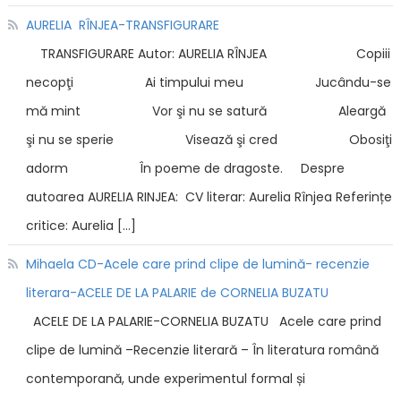
AURELIA RÎNJEA-TRANSFIGURARE
TRANSFIGURARE Autor: AURELIA RÎNJEA Copiii
necopţi Ai timpului meu Jucându-se
mă mint Vor şi nu se satură Aleargă
şi nu se sperie Visează şi cred Obosiţi
adorm În poeme de dragoste. Despre
autoarea AURELIA RINJEA: CV literar: Aurelia Rînjea Referințe
critice: Aurelia […]
Mihaela CD-Acele care prind clipe de lumină- recenzie
literara-ACELE DE LA PALARIE de CORNELIA BUZATU
ACELE DE LA PALARIE-CORNELIA BUZATU Acele care prind
clipe de lumină –Recenzie literară – În literatura română
contemporană, unde experimentul formal și