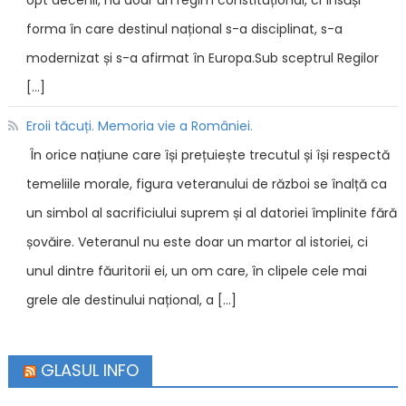
forma în care destinul național s-a disciplinat, s-a
modernizat și s-a afirmat în Europa.Sub sceptrul Regilor
[…]
Eroii tăcuți. Memoria vie a României.
În orice națiune care își prețuiește trecutul și își respectă
temeliile morale, figura veteranului de război se înalță ca
un simbol al sacrificiului suprem și al datoriei împlinite fără
șovăire. Veteranul nu este doar un martor al istoriei, ci
unul dintre făuritorii ei, un om care, în clipele cele mai
grele ale destinului național, a […]
GLASUL INFO