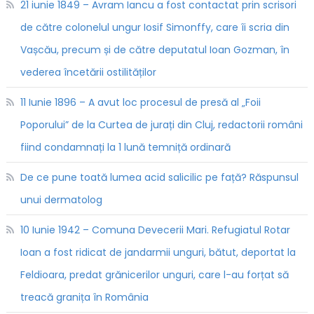
21 iunie 1849 – Avram Iancu a fost contactat prin scrisori
de către colonelul ungur Iosif Simonffy, care îi scria din
Vașcău, precum și de către deputatul Ioan Gozman, în
vederea încetării ostilităților
11 Iunie 1896 – A avut loc procesul de presă al „Foii
Poporului” de la Curtea de jurați din Cluj, redactorii români
fiind condamnați la 1 lună temniță ordinară
De ce pune toată lumea acid salicilic pe față? Răspunsul
unui dermatolog
10 Iunie 1942 – Comuna Devecerii Mari. Refugiatul Rotar
Ioan a fost ridicat de jandarmii unguri, bătut, deportat la
Feldioara, predat grănicerilor unguri, care l-au forțat să
treacă granița în România