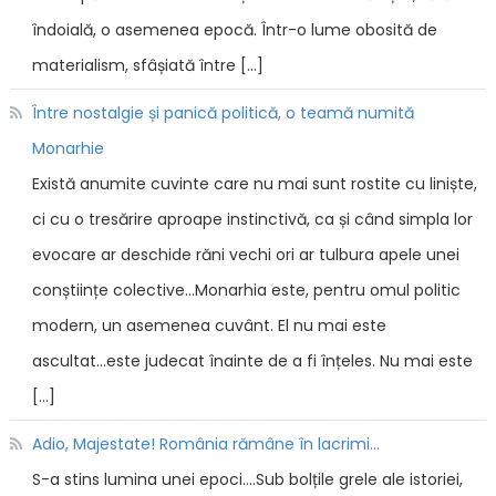
îndoială, o asemenea epocă. Într-o lume obosită de
materialism, sfâșiată între […]
Între nostalgie și panică politică, o teamă numită
Monarhie
Există anumite cuvinte care nu mai sunt rostite cu liniște,
ci cu o tresărire aproape instinctivă, ca și când simpla lor
evocare ar deschide răni vechi ori ar tulbura apele unei
conștiințe colective...Monarhia este, pentru omul politic
modern, un asemenea cuvânt. El nu mai este
ascultat...este judecat înainte de a fi înțeles. Nu mai este
[…]
Adio, Majestate! România rămâne în lacrimi...
S-a stins lumina unei epoci....Sub bolțile grele ale istoriei,