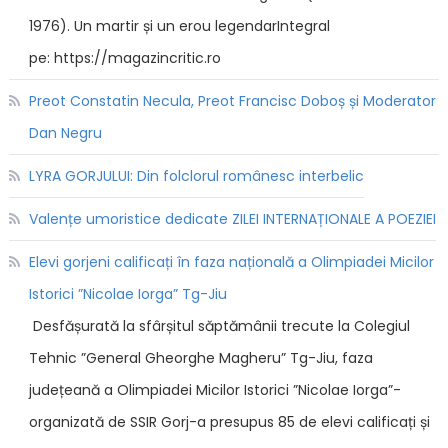
1976). Un martir și un erou legendarIntegral
pe: https://magazincritic.ro
Preot Constatin Necula, Preot Francisc Doboș și Moderator
Dan Negru
LYRA GORJULUI: Din folclorul românesc interbelic
Valențe umoristice dedicate ZILEI INTERNAȚIONALE A POEZIEI
Elevi gorjeni calificați în faza națională a Olimpiadei Micilor
Istorici ”Nicolae Iorga” Tg-Jiu
Desfășurată la sfârșitul săptămânii trecute la Colegiul
Tehnic ”General Gheorghe Magheru” Tg-Jiu, faza
județeană a Olimpiadei Micilor Istorici ”Nicolae Iorga”-
organizată de SSIR Gorj-a presupus 85 de elevi calificați și