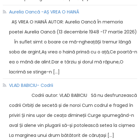
Aurelia Oancă -AȘ VREA O HAINĂ
AȘ VREA O HAINĂ AUTOR: Aurelia Oancă În memoria
poetei Aurelia Oancă (13 decembrie 1948 -17 martie 2026)
În suflet simt o boare ce mă-ngheațăȘi tremur lângă
soba de argint,Aș vrea o haină prinsă cu o ață,Ce poartă-n
ea o mână de alint.Dar e târziu și dorul mă răpune,O
lacrimă se stinge-n […]
VLAD BABICIU- Codrii
Codrii autor: VLAD BABICIU Să nu desfrunzească
codrii Orbiți de secetă și de noroi Cum codrul e fraged în
priviri Și nins ușor de ceața dimineții Curge spumegând-n
aval Și alene vin plugarii să-și potolească setea la cișmea
La marginea unui drum bătătorit de căruțași […]