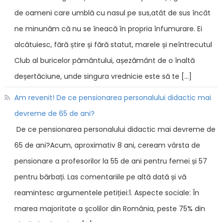
de oameni care umblă cu nasul pe sus,atât de sus încât
ne minunăm că nu se îneacă în propria înfumurare. Ei
alcătuiesc, fără știre și fără statut, marele și neîntrecutul
Club al buricelor pământului, așezământ de o înaltă
deșertăciune, unde singura vrednicie este să te […]
Am revenit! De ce pensionarea personalului didactic mai
devreme de 65 de ani?
De ce pensionarea personalului didactic mai devreme de
65 de ani?Acum, aproximativ 8 ani, ceream vârsta de
pensionare a profesorilor la 55 de ani pentru femei și 57
pentru bărbați. Las comentariile pe altă dată și vă
reamintesc argumentele petiției:1. Aspecte sociale: În
marea majoritate a şcolilor din România, peste 75% din