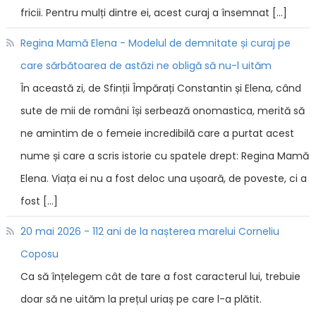
fricii. Pentru mulți dintre ei, acest curaj a însemnat […]
Regina Mamă Elena - Modelul de demnitate și curaj pe
care sărbătoarea de astăzi ne obligă să nu-l uităm
În această zi, de Sfinții Împărați Constantin și Elena, când
sute de mii de români își serbează onomastica, merită să
ne amintim de o femeie incredibilă care a purtat acest
nume și care a scris istorie cu spatele drept: Regina Mamă
Elena. Viața ei nu a fost deloc una ușoară, de poveste, ci a
fost […]
20 mai 2026 - 112 ani de la nașterea marelui Corneliu
Coposu
Ca să înțelegem cât de tare a fost caracterul lui, trebuie
doar să ne uităm la prețul uriaș pe care l-a plătit.