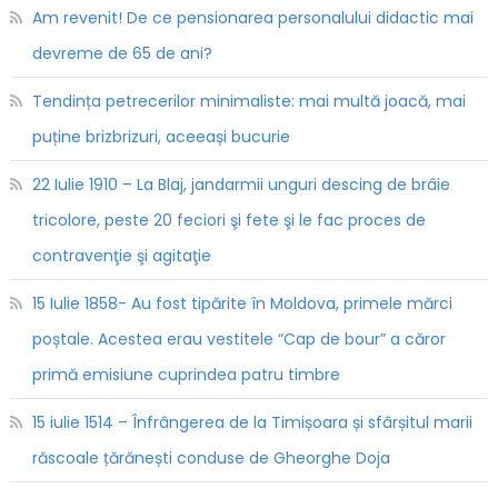
Am revenit! De ce pensionarea personalului didactic mai
devreme de 65 de ani?
Tendința petrecerilor minimaliste: mai multă joacă, mai
puține brizbrizuri, aceeași bucurie
22 Iulie 1910 – La Blaj, jandarmii unguri descing de brâie
tricolore, peste 20 feciori şi fete şi le fac proces de
contravenţie şi agitaţie
15 Iulie 1858- Au fost tipărite în Moldova, primele mărci
poștale. Acestea erau vestitele “Cap de bour” a căror
primă emisiune cuprindea patru timbre
15 iulie 1514 – Înfrângerea de la Timișoara și sfârșitul marii
răscoale țărănești conduse de Gheorghe Doja