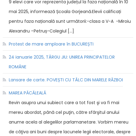
9 elevi care vor reprezenta județul la faza națională în 10
mai 2025, informează Școala Gorjeană.Elevii calificați
pentru faza națională sunt următorii:-clasa a V-A -Miroiu
Alexandru –Petruș-Colegiul […]
Protest de mare amploare în BUCUREȘTI
24 ianuarie 2025, TÂRGU JIU: UNIREA PRINCIPATELOR
ROMÂNE
Lansare de carte. POVEȘTI CU TÂLC DIN MARELE RĂZBOI
MAREA PĂCĂLEALĂ
Revin asupra unui subiect care a tot fost şi va fi mai
mereu abordat, până cel puţin, către sfârşitul anului
anume acela al alegelilor parlamanetare. Vorbim mereu
de câţiva ani buni despre lacunele legii electorale, despre