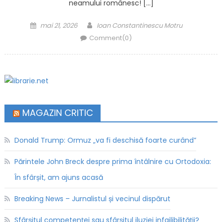
neamului românesc! […]
Posted on
Author
mai 21, 2026
Ioan Constantinescu Motru
Comment(0)
MAGAZIN CRITIC
Donald Trump: Ormuz „va fi deschisă foarte curând”
Părintele John Breck despre prima întâlnire cu Ortodoxia:
În sfârșit, am ajuns acasă
Breaking News – Jurnalistul și vecinul dispărut
Sfârșitul competenței sau sfârșitul iluziei infailibilității?