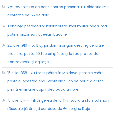
Am revenit! De ce pensionarea personalului didactic mai
devreme de 65 de ani?
Tendința petrecerilor minimaliste: mai multă joacă, mai
puține brizbrizuri, aceeași bucurie
22 Iulie 1910 – La Blaj, jandarmii unguri descing de brâie
tricolore, peste 20 feciori şi fete şi le fac proces de
contravenţie şi agitaţie
15 Iulie 1858- Au fost tipărite în Moldova, primele mărci
poștale. Acestea erau vestitele “Cap de bour” a căror
primă emisiune cuprindea patru timbre
15 iulie 1514 – Înfrângerea de la Timișoara și sfârșitul marii
răscoale țărănești conduse de Gheorghe Doja