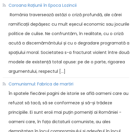
Coroana Rațiunii în Epoca Lozincii
România traversează astăzi o criză profundă, ale cărei
ramificații depășesc cu mult eșecul economic sau jocurile
politice de culise. Ne confruntăm, în realitate, cu o criză
acută a discernământului și cu o degradare programată a
spațiului moral. Societatea s-a fracturat violent între două
modele de existență total opuse: pe de o parte, rigoarea
argumentului, respectul […]
Comunismul: Fabrica de martiri
În spatele fiecărei pagini de istorie se află oameni care au
refuzat să tacă, să se conformeze și să-și trădeze
principiile. Ei sunt eroii mai puțin pomeniți ai României -
oameni care, în fața dictaturii comuniste, au ales
demnitatea în locul compromisului și adevărul în locul