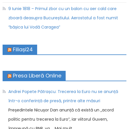
9 Iunie 1818 – Primul zbor cu un balon cu aer cald care
zboară deasupra Bucureștiului. Aerostatul a fost numit
“bășica lui Vodă Caragea”
Filiași24
Presa Liberă Online
Andrei Popete Pătrașcu: Trecerea la Euro nu se anunță
într-o conferință de presă, printre alte măsuri
Președintele Nicușor Dan anunță că există un „acord
politic pentru trecerea la Euro”, iar viitorul Guvern,
împreună cu BNR, va … Mai mult