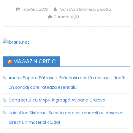
Posted on
Author
martie 1, 2025
Ioan Constantinescu Motru
Comment(0)
MAGAZIN CRITIC
Andrei Popete Pătrașcu: Brâncuși merită mai mult decât
un sondaj care ratează esențialul
Contractul cu MApN îngroapă Avioane Craiova
Unicul loc Sistemul Solar în care astronomii au observat
direct un material ciudat