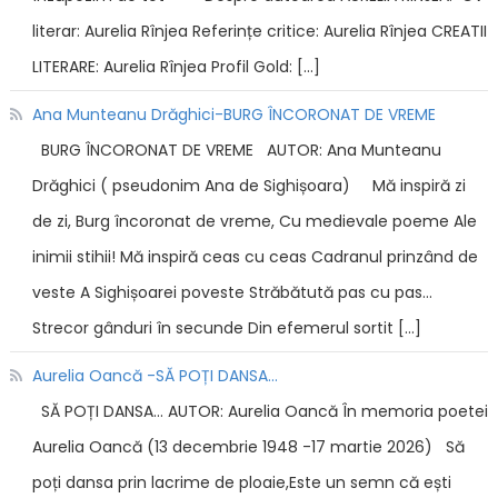
literar: Aurelia Rînjea Referințe critice: Aurelia Rînjea CREATII
LITERARE: Aurelia Rînjea Profil Gold: […]
Ana Munteanu Drăghici-BURG ÎNCORONAT DE VREME
BURG ÎNCORONAT DE VREME AUTOR: Ana Munteanu
Drăghici ( pseudonim Ana de Sighișoara) Mă inspiră zi
de zi, Burg încoronat de vreme, Cu medievale poeme Ale
inimii stihii! Mă inspiră ceas cu ceas Cadranul prinzând de
veste A Sighișoarei poveste Străbătută pas cu pas…
Strecor gânduri în secunde Din efemerul sortit […]
Aurelia Oancă -SĂ POȚI DANSA…
SĂ POȚI DANSA… AUTOR: Aurelia Oancă În memoria poetei
Aurelia Oancă (13 decembrie 1948 -17 martie 2026) Să
poți dansa prin lacrime de ploaie,Este un semn că ești