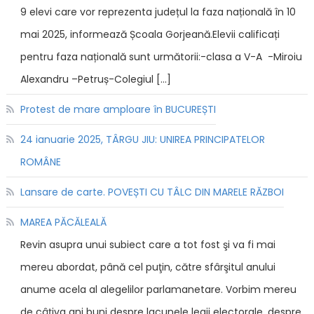
9 elevi care vor reprezenta județul la faza națională în 10
mai 2025, informează Școala Gorjeană.Elevii calificați
pentru faza națională sunt următorii:-clasa a V-A -Miroiu
Alexandru –Petruș-Colegiul […]
Protest de mare amploare în BUCUREȘTI
24 ianuarie 2025, TÂRGU JIU: UNIREA PRINCIPATELOR
ROMÂNE
Lansare de carte. POVEȘTI CU TÂLC DIN MARELE RĂZBOI
MAREA PĂCĂLEALĂ
Revin asupra unui subiect care a tot fost şi va fi mai
mereu abordat, până cel puţin, către sfârşitul anului
anume acela al alegelilor parlamanetare. Vorbim mereu
de câţiva ani buni despre lacunele legii electorale, despre