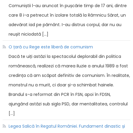
Comuniștii l-au aruncat în pușcărie timp de 17 ani, dintre
care 8 i-a petrecut în izolare totală la Râmnicu Sărat, un
adevărat iad pe pământ. I-au distrus corpul, dar nu au
reușit niciodată […]
O țară cu Rege este liberă de comunism
Dacă te uiți astăzi la spectacolul deplorabil din politica
românească, realizezi că marea iluzie a anului 1989 a fost
credința că am scăpat definitiv de comunism. În realitate,
monstrul nu a murit, ci doar și-a schimbat hainele.
Brandul s-a reformat din PCR în FSN, apoi în FDSN,
ajungând astăzi sub sigla PSD, dar mentalitatea, controlul
[…]
Legea Salică în Regatul României. Fundament dinastic și