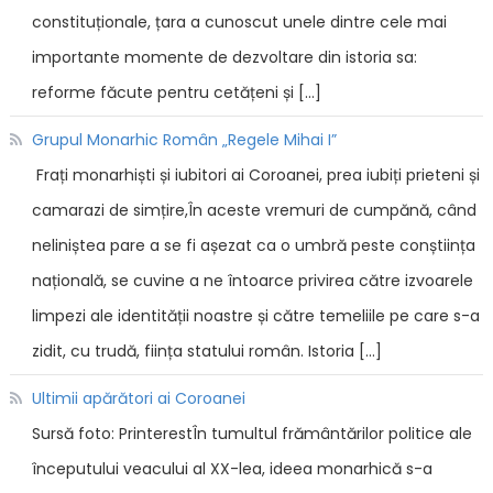
constituționale, țara a cunoscut unele dintre cele mai
importante momente de dezvoltare din istoria sa:
reforme făcute pentru cetățeni și […]
Grupul Monarhic Român „Regele Mihai I”
Frați monarhiști și iubitori ai Coroanei, prea iubiți prieteni și
camarazi de simțire,În aceste vremuri de cumpănă, când
neliniștea pare a se fi așezat ca o umbră peste conștiința
națională, se cuvine a ne întoarce privirea către izvoarele
limpezi ale identității noastre și către temeliile pe care s-a
zidit, cu trudă, ființa statului român. Istoria […]
Ultimii apărători ai Coroanei
Sursă foto: PrinterestÎn tumultul frământărilor politice ale
începutului veacului al XX-lea, ideea monarhică s-a