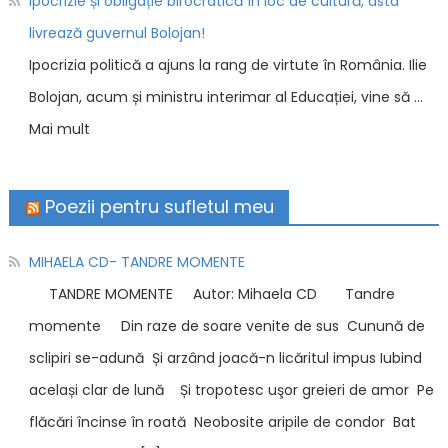
Ipocrizie și obligație birocratică în loc de cultură, asta
livrează guvernul Bolojan!
Ipocrizia politică a ajuns la rang de virtute în România. Ilie
Bolojan, acum și ministru interimar al Educației, vine să …
Mai mult
Poezii pentru sufletul meu
MIHAELA CD- TANDRE MOMENTE
TANDRE MOMENTE Autor: Mihaela CD Tandre
momente Din raze de soare venite de sus Cunună de
sclipiri se-adună Și arzând joacă-n licăritul impus Iubind
același clar de lună Și tropotesc uşor greieri de amor Pe
flăcări încinse în roată Neobosite aripile de condor Bat