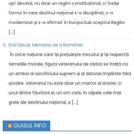
opt decenii, nu doar un regim constituțional, ci însăși
forma în care destinul național s-a disciplinat, s-a
modernizat și s-a afirmat în Europa.Sub sceptrul Regilor
[…]
Eroii tăcuți. Memoria vie a României.
În orice națiune care își prețuiește trecutul și își respectă
temeliile morale, figura veteranului de război se înalță ca
un simbol al sacrificiului suprem și al datoriei împlinite fără
șovăire. Veteranul nu este doar un martor al istoriei, ci
unul dintre făuritorii ei, un om care, în clipele cele mai
grele ale destinului național, a […]
GLASUL INFO