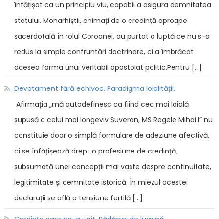
înfățișat ca un principiu viu, capabil a asigura demnitatea
statului. Monarhiștii, animați de o credință aproape
sacerdotală în rolul Coroanei, au purtat o luptă ce nu s-a
redus la simple confruntări doctrinare, ci a îmbrăcat
adesea forma unui veritabil apostolat politic.Pentru […]
Devotament fără echivoc. Paradigma loialității.
Afirmația „mă autodefinesc ca fiind cea mai loială
supusă a celui mai longeviv Suveran, MS Regele Mihai I” nu
constituie doar o simplă formulare de adeziune afectivă,
ci se înfățișează drept o profesiune de credință,
subsumată unei concepții mai vaste despre continuitate,
legitimitate și demnitate istorică. În miezul acestei
declarații se află o tensiune fertilă […]