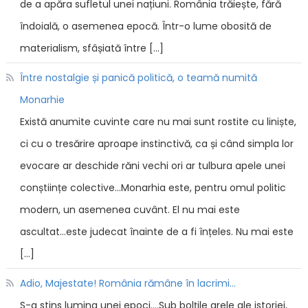
de a apăra sufletul unei națiuni. România trăiește, fără
îndoială, o asemenea epocă. Într-o lume obosită de
materialism, sfâșiată între […]
Între nostalgie și panică politică, o teamă numită
Monarhie
Există anumite cuvinte care nu mai sunt rostite cu liniște,
ci cu o tresărire aproape instinctivă, ca și când simpla lor
evocare ar deschide răni vechi ori ar tulbura apele unei
conștiințe colective...Monarhia este, pentru omul politic
modern, un asemenea cuvânt. El nu mai este
ascultat...este judecat înainte de a fi înțeles. Nu mai este
[…]
Adio, Majestate! România rămâne în lacrimi...
S-a stins lumina unei epoci....Sub bolțile grele ale istoriei,