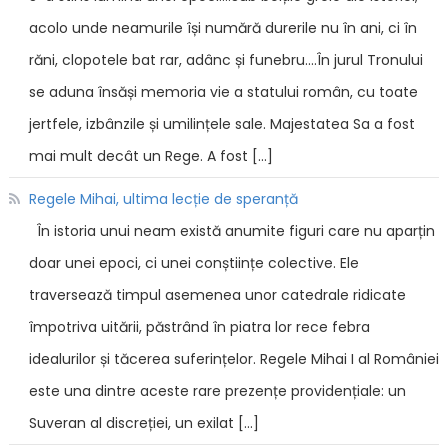
acolo unde neamurile își numără durerile nu în ani, ci în
răni, clopotele bat rar, adânc și funebru....În jurul Tronului
se aduna însăși memoria vie a statului român, cu toate
jertfele, izbânzile și umilințele sale. Majestatea Sa a fost
mai mult decât un Rege. A fost […]
Regele Mihai, ultima lecție de speranță
În istoria unui neam există anumite figuri care nu aparțin
doar unei epoci, ci unei conștiințe colective. Ele
traversează timpul asemenea unor catedrale ridicate
împotriva uitării, păstrând în piatra lor rece febra
idealurilor și tăcerea suferințelor. Regele Mihai I al României
este una dintre aceste rare prezențe providențiale: un
Suveran al discreției, un exilat […]