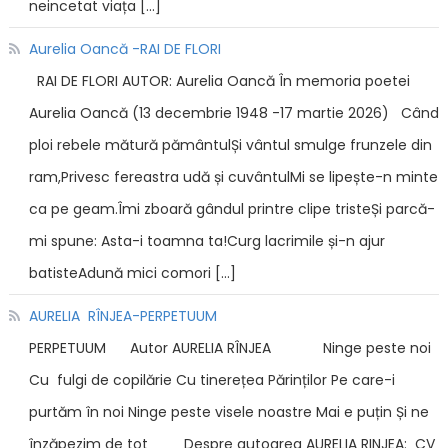
neincetat viața […]
Aurelia Oancă -RAI DE FLORI
RAI DE FLORI AUTOR: Aurelia Oancă În memoria poetei
Aurelia Oancă (13 decembrie 1948 -17 martie 2026) Când
ploi rebele mătură pământulȘi vântul smulge frunzele din
ram,Privesc fereastra udă și cuvântulMi se lipește-n minte
ca pe geam.Îmi zboară gândul printre clipe tristeȘi parcă-
mi spune: Asta-i toamna ta!Curg lacrimile și-n ajur
batisteAdună mici comori […]
AURELIA RÎNJEA-PERPETUUM
PERPETUUM Autor AURELIA RÎNJEA Ninge peste noi
Cu fulgi de copilărie Cu tinerețea Părinților Pe care-i
purtăm în noi Ninge peste visele noastre Mai e puțin Și ne
înzăpezim de tot Despre autoarea AURELIA RINJEA: CV