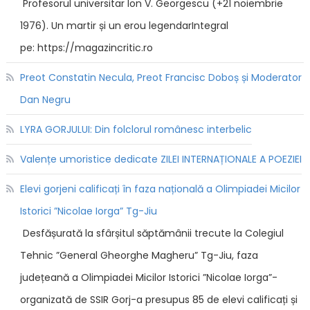
Profesorul universitar Ion V. Georgescu (+21 noiembrie
1976). Un martir și un erou legendarIntegral
pe: https://magazincritic.ro
Preot Constatin Necula, Preot Francisc Doboș și Moderator
Dan Negru
LYRA GORJULUI: Din folclorul românesc interbelic
Valențe umoristice dedicate ZILEI INTERNAȚIONALE A POEZIEI
Elevi gorjeni calificați în faza națională a Olimpiadei Micilor
Istorici ”Nicolae Iorga” Tg-Jiu
Desfășurată la sfârșitul săptămânii trecute la Colegiul
Tehnic ”General Gheorghe Magheru” Tg-Jiu, faza
județeană a Olimpiadei Micilor Istorici ”Nicolae Iorga”-
organizată de SSIR Gorj-a presupus 85 de elevi calificați și