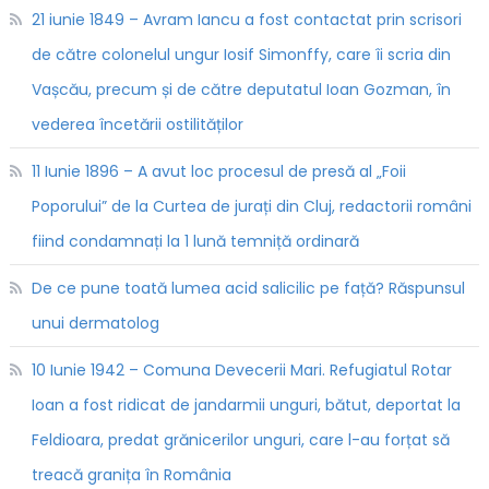
21 iunie 1849 – Avram Iancu a fost contactat prin scrisori
de către colonelul ungur Iosif Simonffy, care îi scria din
Vașcău, precum și de către deputatul Ioan Gozman, în
vederea încetării ostilităților
11 Iunie 1896 – A avut loc procesul de presă al „Foii
Poporului” de la Curtea de jurați din Cluj, redactorii români
fiind condamnați la 1 lună temniță ordinară
De ce pune toată lumea acid salicilic pe față? Răspunsul
unui dermatolog
10 Iunie 1942 – Comuna Devecerii Mari. Refugiatul Rotar
Ioan a fost ridicat de jandarmii unguri, bătut, deportat la
Feldioara, predat grănicerilor unguri, care l-au forțat să
treacă granița în România