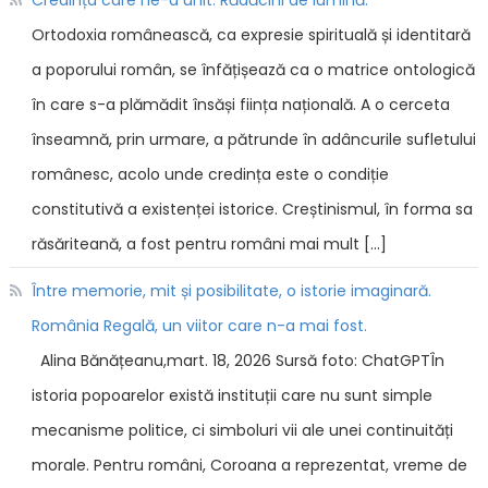
Credința care ne-a unit. Rădăcini de lumină.
Ortodoxia românească, ca expresie spirituală și identitară
a poporului român, se înfățișează ca o matrice ontologică
în care s-a plămădit însăși ființa națională. A o cerceta
înseamnă, prin urmare, a pătrunde în adâncurile sufletului
românesc, acolo unde credința este o condiție
constitutivă a existenței istorice. Creștinismul, în forma sa
răsăriteană, a fost pentru români mai mult […]
Între memorie, mit și posibilitate, o istorie imaginară.
România Regală, un viitor care n-a mai fost.
Alina Bănățeanu,mart. 18, 2026 Sursă foto: ChatGPTÎn
istoria popoarelor există instituții care nu sunt simple
mecanisme politice, ci simboluri vii ale unei continuități
morale. Pentru români, Coroana a reprezentat, vreme de