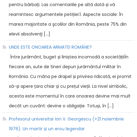
pentru bărbați. Las comentariile pe altă dată și vă
reamintesc argumentele petiției:1. Aspecte sociale: În
marea majoritate a şcolilor din România, peste 75% din
elevii absolvenţi […]
UNDE ESTE ONOAREA ARMATEI ROMÂNE?
Între jurământ, buget și liniștea incomodă a societățiiÎn
fiecare an, sute de tineri depun jurământul militar în
România. Cu mâna pe drapel și privirea ridicată, ei promit
să-și apere țara chiar și cu prețul vieții. La nivel simbolic,
acesta este momentul în care onoarea devine mai mult
decât un cuvânt: devine o obligație. Totuși, în […]
Profesorul universitar Ion V. Georgescu (+21 noiembrie
1976). Un martir și un erou legendar