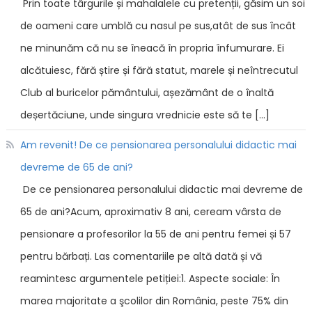
Prin toate târgurile și mahalalele cu pretenții, găsim un soi
de oameni care umblă cu nasul pe sus,atât de sus încât
ne minunăm că nu se îneacă în propria înfumurare. Ei
alcătuiesc, fără știre și fără statut, marele și neîntrecutul
Club al buricelor pământului, așezământ de o înaltă
deșertăciune, unde singura vrednicie este să te […]
Am revenit! De ce pensionarea personalului didactic mai
devreme de 65 de ani?
De ce pensionarea personalului didactic mai devreme de
65 de ani?Acum, aproximativ 8 ani, ceream vârsta de
pensionare a profesorilor la 55 de ani pentru femei și 57
pentru bărbați. Las comentariile pe altă dată și vă
reamintesc argumentele petiției:1. Aspecte sociale: În
marea majoritate a şcolilor din România, peste 75% din