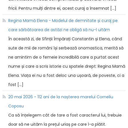
fricii. Pentru mulți dintre ei, acest curaj a însemnat […]
Regina Mamă Elena - Modelul de demnitate și curaj pe
care sărbătoarea de astăzi ne obligă să nu-l uităm
În această zi, de Sfinții Împărați Constantin și Elena, când
sute de mii de români își serbează onomastica, merită să
ne amintim de o femeie incredibilă care a purtat acest
nume și care a scris istorie cu spatele drept: Regina Mamă
Elena. Viața ei nu a fost deloc una ușoară, de poveste, ci a
fost […]
20 mai 2026 - 112 ani de la nașterea marelui Corneliu
Coposu
Ca să înțelegem cât de tare a fost caracterul lui, trebuie
doar să ne uităm la prețul uriaș pe care l-a plătit.