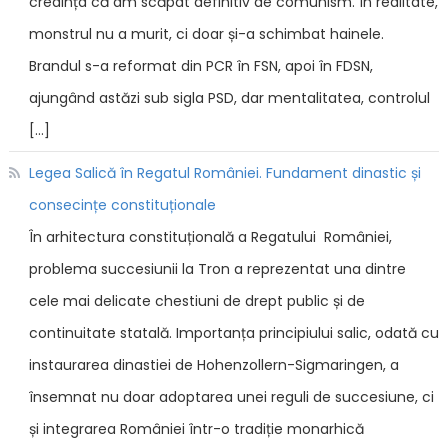
credința că am scăpat definitiv de comunism. În realitate,
monstrul nu a murit, ci doar și-a schimbat hainele.
Brandul s-a reformat din PCR în FSN, apoi în FDSN,
ajungând astăzi sub sigla PSD, dar mentalitatea, controlul
[…]
Legea Salică în Regatul României. Fundament dinastic și
consecințe constituționale
În arhitectura constituțională a Regatului României,
problema succesiunii la Tron a reprezentat una dintre
cele mai delicate chestiuni de drept public și de
continuitate statală. Importanța principiului salic, odată cu
instaurarea dinastiei de Hohenzollern-Sigmaringen, a
însemnat nu doar adoptarea unei reguli de succesiune, ci
și integrarea României într-o tradiție monarhică