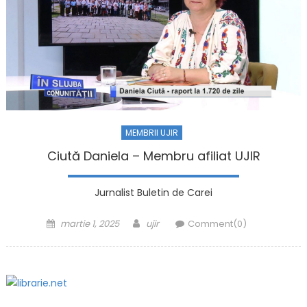
MEMBRII UJIR
Ciută Daniela – Membru afiliat UJIR
Jurnalist Buletin de Carei
Posted on
Author
martie 1, 2025
ujir
Comment(0)