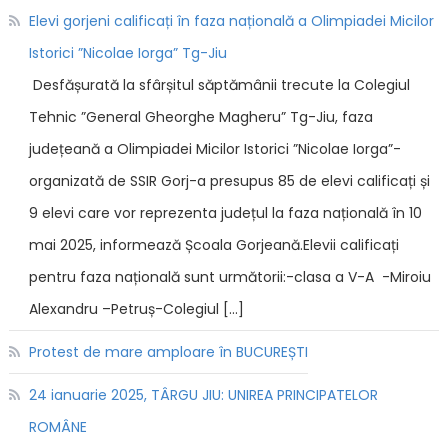
Elevi gorjeni calificați în faza națională a Olimpiadei Micilor
Istorici ”Nicolae Iorga” Tg-Jiu
Desfășurată la sfârșitul săptămânii trecute la Colegiul
Tehnic ”General Gheorghe Magheru” Tg-Jiu, faza
județeană a Olimpiadei Micilor Istorici ”Nicolae Iorga”-
organizată de SSIR Gorj-a presupus 85 de elevi calificați și
9 elevi care vor reprezenta județul la faza națională în 10
mai 2025, informează Școala Gorjeană.Elevii calificați
pentru faza națională sunt următorii:-clasa a V-A -Miroiu
Alexandru –Petruș-Colegiul […]
Protest de mare amploare în BUCUREȘTI
24 ianuarie 2025, TÂRGU JIU: UNIREA PRINCIPATELOR
ROMÂNE