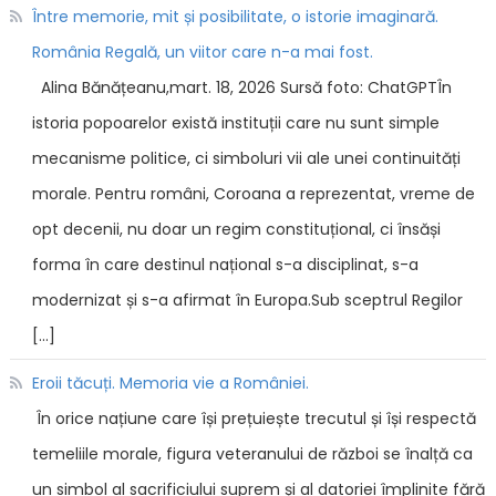
Între memorie, mit și posibilitate, o istorie imaginară.
România Regală, un viitor care n-a mai fost.
Alina Bănățeanu,mart. 18, 2026 Sursă foto: ChatGPTÎn
istoria popoarelor există instituții care nu sunt simple
mecanisme politice, ci simboluri vii ale unei continuități
morale. Pentru români, Coroana a reprezentat, vreme de
opt decenii, nu doar un regim constituțional, ci însăși
forma în care destinul național s-a disciplinat, s-a
modernizat și s-a afirmat în Europa.Sub sceptrul Regilor
[…]
Eroii tăcuți. Memoria vie a României.
În orice națiune care își prețuiește trecutul și își respectă
temeliile morale, figura veteranului de război se înalță ca
un simbol al sacrificiului suprem și al datoriei împlinite fără