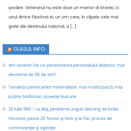
șovăire. Veteranul nu este doar un martor al istoriei, ci
unul dintre făuritorii ei, un om care, în clipele cele mai
grele ale destinului național, a […]
GLASUL INFO
Am revenit! De ce pensionarea personalului didactic mai
devreme de 65 de ani?
Tendința petrecerilor minimaliste: mai multă joacă, mai
puține brizbrizuri, aceeași bucurie
22 Iulie 1910 – La Blaj, jandarmii unguri descing de brâie
tricolore, peste 20 feciori şi fete şi le fac proces de
contravenţie şi agitaţie