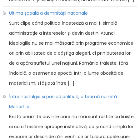
Ultima școală a demnității naționale
Sunt clipe când politica încetează a mai fi simplă
administrație a intereselor și devin destin. Atunci
ideologiile nu se mai măsoară prin programe economice
ori prin abilitatea de a câștiga alegeri, ci prin puterea lor
de a apăra sufletul unei națiuni. România trăiește, fără
îndoială, o asemenea epocă. Într-o lume obosită de
materialism, sfâșiată între […]
Între nostalgie și panică politică, o teamă numită
Monarhie
Există anumite cuvinte care nu mai sunt rostite cu liniște,
ci cu o tresărire aproape instinctivă, ca și când simpla lor
evocare ar deschide răni vechi ori ar tulbura apele unei