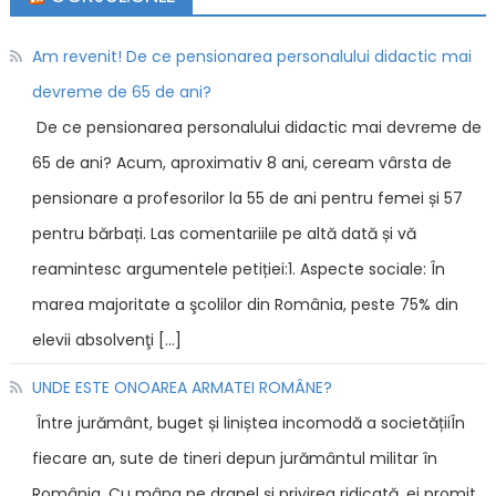
Am revenit! De ce pensionarea personalului didactic mai
devreme de 65 de ani?
De ce pensionarea personalului didactic mai devreme de
65 de ani? Acum, aproximativ 8 ani, ceream vârsta de
pensionare a profesorilor la 55 de ani pentru femei și 57
pentru bărbați. Las comentariile pe altă dată și vă
reamintesc argumentele petiției:1. Aspecte sociale: În
marea majoritate a şcolilor din România, peste 75% din
elevii absolvenţi […]
UNDE ESTE ONOAREA ARMATEI ROMÂNE?
Între jurământ, buget și liniștea incomodă a societățiiÎn
fiecare an, sute de tineri depun jurământul militar în
România. Cu mâna pe drapel și privirea ridicată, ei promit