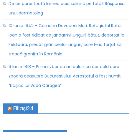
De ce pune toată lumea acid salicilic pe față? Răspunsul
unui dermatolog
10 Iunie 1942 – Comuna Devecerii Mari. Refugiatul Rotar
Ioan a fost ridicat de jandarmii unguri, bătut, deportat la
Feldioara, predat grănicerilor unguri, care l-au forțat să
treacă granița în România
9 Iunie 1818 – Primul zbor cu un balon cu aer cald care
zboară deasupra Bucureștiului. Aerostatul a fost numit
“bășica lui Vodă Caragea”
Filiași24