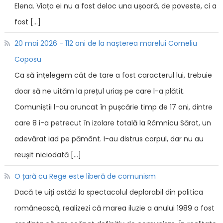
Elena. Viața ei nu a fost deloc una ușoară, de poveste, ci a
fost […]
20 mai 2026 - 112 ani de la nașterea marelui Corneliu
Coposu
Ca să înțelegem cât de tare a fost caracterul lui, trebuie
doar să ne uităm la prețul uriaș pe care l-a plătit.
Comuniștii l-au aruncat în pușcărie timp de 17 ani, dintre
care 8 i-a petrecut în izolare totală la Râmnicu Sărat, un
adevărat iad pe pământ. I-au distrus corpul, dar nu au
reușit niciodată […]
O țară cu Rege este liberă de comunism
Dacă te uiți astăzi la spectacolul deplorabil din politica
românească, realizezi că marea iluzie a anului 1989 a fost