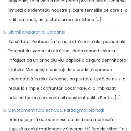
națională, se cuvine a ne întoarce privirea către izvoarele
limpezi ale identității noastre și către temeliile pe care s-a
zidit, cu trudă, ființa statului român. Istoria […]
Ultimii apărători ai Coroanei
Sursă foto: PrinterestÎn tumultul frământărilor politice ale
începutului veacului al XX-lea, ideea monarhică s-a
înfățișat ca un principiu viu, capabil a asigura demnitatea
statului. Monarhiștii, animați de o credință aproape
sacerdotală în rolul Coroanei, au purtat o luptă ce nu s-a
redus la simple confruntări doctrinare, ci a îmbrăcat
adesea forma unui veritabil apostolat politic.Pentru […]
Devotament fără echivoc. Paradigma loialității.
Afirmația „mă autodefinesc ca fiind cea mai loială
supusă a celui mai longeviv Suveran, MS Regele Mihai I” nu