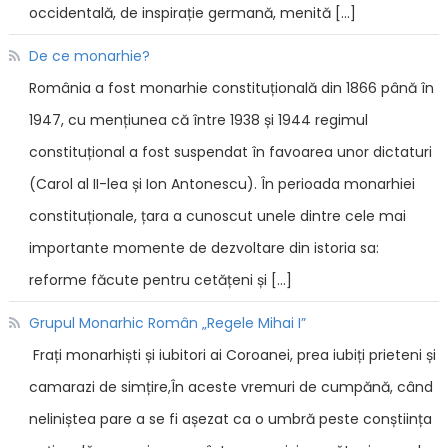
occidentală, de inspirație germană, menită […]
De ce monarhie?
România a fost monarhie constituțională din 1866 până în
1947, cu mențiunea că între 1938 și 1944 regimul
constituțional a fost suspendat în favoarea unor dictaturi
(Carol al II-lea și Ion Antonescu). În perioada monarhiei
constituționale, țara a cunoscut unele dintre cele mai
importante momente de dezvoltare din istoria sa:
reforme făcute pentru cetățeni și […]
Grupul Monarhic Român „Regele Mihai I”
Frați monarhiști și iubitori ai Coroanei, prea iubiți prieteni și
camarazi de simțire,În aceste vremuri de cumpănă, când
neliniștea pare a se fi așezat ca o umbră peste conștiința