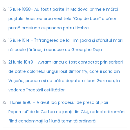
15 Iulie 1858- Au fost tipărite în Moldova, primele mărci
poștale. Acestea erau vestitele “Cap de bour” a căror
primă emisiune cuprindea patru timbre
15 iulie 1514 – Înfrângerea de la Timișoara și sfârșitul marii
răscoale țărănești conduse de Gheorghe Doja
21 iunie 1849 – Avram Iancu a fost contactat prin scrisori
de către colonelul ungur Iosif Simonffy, care îi scria din
Vașcău, precum și de către deputatul Ioan Gozman, în
vederea încetării ostilităților
11 Iunie 1896 – A avut loc procesul de presă al „Foii
Poporului” de la Curtea de jurați din Cluj, redactorii români
fiind condamnați la 1 lună temniță ordinară