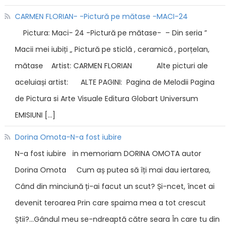
CARMEN FLORIAN- -Pictură pe mătase -MACI-24
Pictura: Maci- 24 -Pictură pe mătase- – Din seria ”
Macii mei iubiți „ Pictură pe sticlă , ceramică , porțelan,
mătase Artist: CARMEN FLORIAN Alte picturi ale
aceluiași artist: ALTE PAGINI: Pagina de Melodii Pagina
de Pictura si Arte Visuale Editura Globart Universum
EMISIUNI […]
Dorina Omota-N-a fost iubire
N-a fost iubire in memoriam DORINA OMOTA autor
Dorina Omota Cum aș putea să îți mai dau iertarea,
Când din minciună ți-ai facut un scut? Și-ncet, încet ai
devenit teroarea Prin care spaima mea a tot crescut
Știi?…Gândul meu se-ndreaptă către seara În care tu din