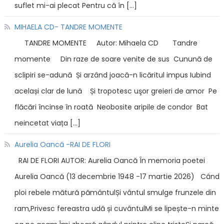
suflet mi-ai plecat Pentru că în […]
MIHAELA CD- TANDRE MOMENTE
TANDRE MOMENTE Autor: Mihaela CD Tandre
momente Din raze de soare venite de sus Cunună de
sclipiri se-adună Și arzând joacă-n licăritul impus Iubind
același clar de lună Și tropotesc uşor greieri de amor Pe
flăcări încinse în roată Neobosite aripile de condor Bat
neincetat viața […]
Aurelia Oancă -RAI DE FLORI
RAI DE FLORI AUTOR: Aurelia Oancă În memoria poetei
Aurelia Oancă (13 decembrie 1948 -17 martie 2026) Când
ploi rebele mătură pământulȘi vântul smulge frunzele din
ram,Privesc fereastra udă și cuvântulMi se lipește-n minte