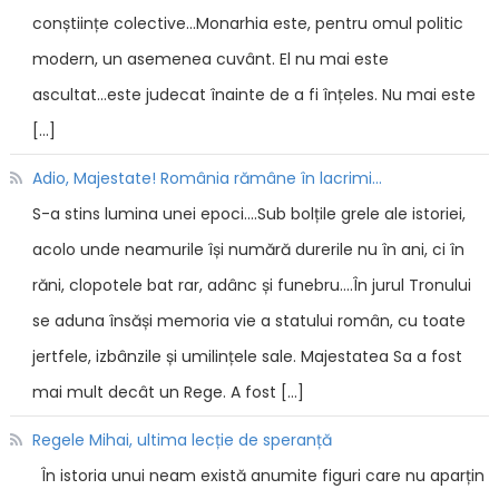
conștiințe colective...Monarhia este, pentru omul politic
modern, un asemenea cuvânt. El nu mai este
ascultat...este judecat înainte de a fi înțeles. Nu mai este
[…]
Adio, Majestate! România rămâne în lacrimi...
S-a stins lumina unei epoci....Sub bolțile grele ale istoriei,
acolo unde neamurile își numără durerile nu în ani, ci în
răni, clopotele bat rar, adânc și funebru....În jurul Tronului
se aduna însăși memoria vie a statului român, cu toate
jertfele, izbânzile și umilințele sale. Majestatea Sa a fost
mai mult decât un Rege. A fost […]
Regele Mihai, ultima lecție de speranță
În istoria unui neam există anumite figuri care nu aparțin