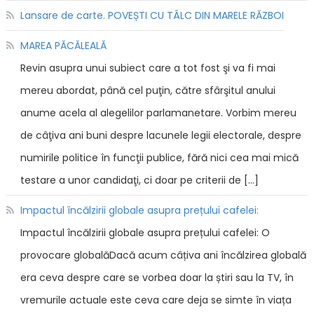
Lansare de carte. POVEȘTI CU TÂLC DIN MARELE RĂZBOI
MAREA PĂCĂLEALĂ
Revin asupra unui subiect care a tot fost şi va fi mai
mereu abordat, până cel puţin, către sfârşitul anului
anume acela al alegelilor parlamanetare. Vorbim mereu
de câţiva ani buni despre lacunele legii electorale, despre
numirile politice în funcţii publice, fără nici cea mai mică
testare a unor candidaţi, ci doar pe criterii de […]
Impactul încălzirii globale asupra prețului cafelei:
Impactul încălzirii globale asupra prețului cafelei: O
provocare globalăDacă acum câțiva ani încălzirea globală
era ceva despre care se vorbea doar la știri sau la TV, în
vremurile actuale este ceva care deja se simte în viața