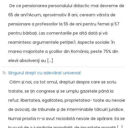
De ce pensionarea personalului didactic mai devreme de
65 de ani?Acum, aproximativ 8 ani, ceream vârsta de
pensionare a profesorilor la 55 de ani pentru femei și 57
pentru bărbați. Las comentariile pe altă dată și vă
reamintesc argumentele petiției:1. Aspecte sociale: În
marea majoritate a şcolilor din România, peste 75% din
elevii absolvenţi au […]
Singurul drept cu adevărat universal
Citim și noi, ca tot omul, drepturi despre care se scriu
tratate, se țin congrese și se umplu gazetele până la
refuz: libertatea, egalitatea, proprietatea- toate au nevoie
de avocați, de tribunale și de interminabile tâlcuiri juridice.
Numai prostia n-a avut niciodată nevoie de apărare. Ea se
bucură de o jurisdicție mondială, de imunitate morală […]