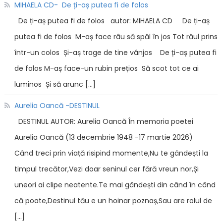
MIHAELA CD- De ți-aș putea fi de folos
De ți-aș putea fi de folos autor: MIHAELA CD De ți-aș
putea fi de folos M-aș face râu să spăl în jos Tot răul prins
într-un colos Și-aș trage de tine vânjos De ți-aș putea fi
de folos M-aș face-un rubin prețios Să scot tot ce ai
luminos Și să arunc […]
Aurelia Oancă -DESTINUL
DESTINUL AUTOR: Aurelia Oancă În memoria poetei
Aurelia Oancă (13 decembrie 1948 -17 martie 2026)
Când treci prin viață risipind momente,Nu te gândești la
timpul trecător,Vezi doar seninul cer fără vreun nor,Și
uneori ai clipe neatente.Te mai gândești din când în când
că poate,Destinul tău e un hoinar poznaș,Sau are rolul de
[…]