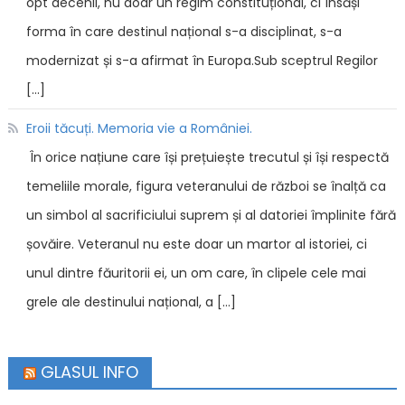
opt decenii, nu doar un regim constituțional, ci însăși
forma în care destinul național s-a disciplinat, s-a
modernizat și s-a afirmat în Europa.Sub sceptrul Regilor
[…]
Eroii tăcuți. Memoria vie a României.
În orice națiune care își prețuiește trecutul și își respectă
temeliile morale, figura veteranului de război se înalță ca
un simbol al sacrificiului suprem și al datoriei împlinite fără
șovăire. Veteranul nu este doar un martor al istoriei, ci
unul dintre făuritorii ei, un om care, în clipele cele mai
grele ale destinului național, a […]
GLASUL INFO