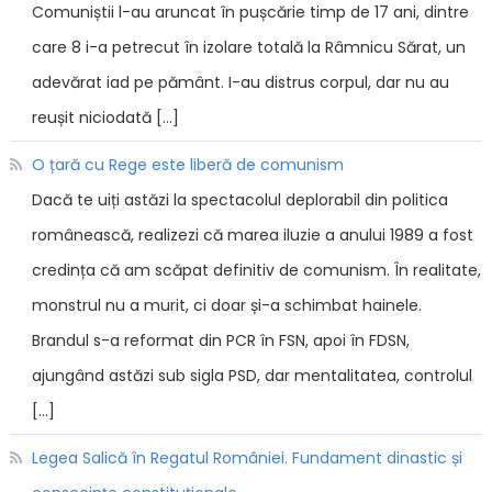
Comuniștii l-au aruncat în pușcărie timp de 17 ani, dintre
care 8 i-a petrecut în izolare totală la Râmnicu Sărat, un
adevărat iad pe pământ. I-au distrus corpul, dar nu au
reușit niciodată […]
O țară cu Rege este liberă de comunism
Dacă te uiți astăzi la spectacolul deplorabil din politica
românească, realizezi că marea iluzie a anului 1989 a fost
credința că am scăpat definitiv de comunism. În realitate,
monstrul nu a murit, ci doar și-a schimbat hainele.
Brandul s-a reformat din PCR în FSN, apoi în FDSN,
ajungând astăzi sub sigla PSD, dar mentalitatea, controlul
[…]
Legea Salică în Regatul României. Fundament dinastic și