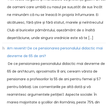
de oameni care umblă cu nasul pe sus,atât de sus încât
ne minunăm că nu se îneacă în propria înfumurare. Ei
alcătuiesc, fără știre și fără statut, marele și neîntrecutul
Club al buricelor pământului, așezământ de o înaltă
deșertăciune, unde singura vrednicie este să te […]
Am revenit! De ce pensionarea personalului didactic mai
devreme de 65 de ani?
De ce pensionarea personalului didactic mai devreme de
65 de ani?Acum, aproximativ 8 ani, ceream vârsta de
pensionare a profesorilor la 55 de ani pentru femei și 57
pentru bărbați. Las comentariile pe altă dată și vă
reamintesc argumentele petiției:1. Aspecte sociale: În
marea majoritate a şcolilor din România, peste 75% din