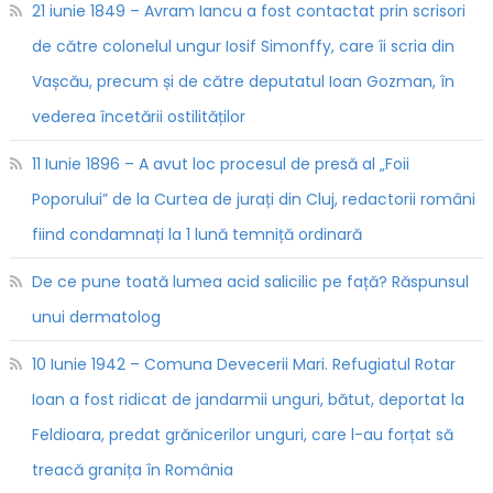
21 iunie 1849 – Avram Iancu a fost contactat prin scrisori
de către colonelul ungur Iosif Simonffy, care îi scria din
Vașcău, precum și de către deputatul Ioan Gozman, în
vederea încetării ostilităților
11 Iunie 1896 – A avut loc procesul de presă al „Foii
Poporului” de la Curtea de jurați din Cluj, redactorii români
fiind condamnați la 1 lună temniță ordinară
De ce pune toată lumea acid salicilic pe față? Răspunsul
unui dermatolog
10 Iunie 1942 – Comuna Devecerii Mari. Refugiatul Rotar
Ioan a fost ridicat de jandarmii unguri, bătut, deportat la
Feldioara, predat grănicerilor unguri, care l-au forțat să
treacă granița în România