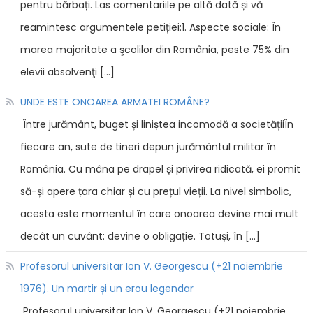
pentru bărbați. Las comentariile pe altă dată și vă
reamintesc argumentele petiției:1. Aspecte sociale: În
marea majoritate a şcolilor din România, peste 75% din
elevii absolvenţi […]
UNDE ESTE ONOAREA ARMATEI ROMÂNE?
Între jurământ, buget și liniștea incomodă a societățiiÎn
fiecare an, sute de tineri depun jurământul militar în
România. Cu mâna pe drapel și privirea ridicată, ei promit
să-și apere țara chiar și cu prețul vieții. La nivel simbolic,
acesta este momentul în care onoarea devine mai mult
decât un cuvânt: devine o obligație. Totuși, în […]
Profesorul universitar Ion V. Georgescu (+21 noiembrie
1976). Un martir și un erou legendar
Profesorul universitar Ion V. Georgescu (+21 noiembrie