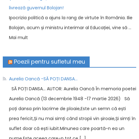
livrează guvernul Bolojan!
Ipocrizia politică a ajuns la rang de virtute în România. Ilie
Bolojan, acum și ministru interimar al Educației, vine să …
Mai mult
Poezii pentru sufletul meu
Aurelia Oancă -SĂ POȚI DANSA…
SĂ POȚI DANSA… AUTOR: Aurelia Oancă În memoria poetei
Aurelia Oancă (13 decembrie 1948 -17 martie 2026) Să
poți dansa prin lacrime de ploaie,Este un semn că ești
prea fericit,Și nu mai simți când stropii vin șiroaie,Și simți în
suflet doar că ești iubit.Minunea care poartă-n ea un
nume,Este aceea care-n tot ce […]