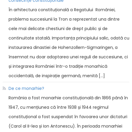
consecințe constituționale
În arhitectura constituțională a Regatului României,
problema succesiunii la Tron a reprezentat una dintre
cele mai delicate chestiuni de drept public și de
continuitate statală. Importanța principiului salic, odată cu
instaurarea dinastiei de Hohenzollern-Sigmaringen, a
însemnat nu doar adoptarea unei reguli de succesiune, ci
și integrarea României într-o tradiție monarhică
occidentală, de inspirație germană, menită […]
De ce monarhie?
România a fost monarhie constituțională din 1866 până în
1947, cu mențiunea că între 1938 și 1944 regimul
constituțional a fost suspendat în favoarea unor dictaturi
(Carol al II-lea și Ion Antonescu). În perioada monarhiei