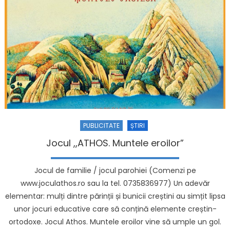
PUBLICITATE
ȘTIRI
Jocul ,,ATHOS. Muntele eroilor”
Jocul de familie / jocul parohiei (Comenzi pe
www.joculathos.ro sau la tel. 0735836977) Un adevăr
elementar: mulți dintre părinții și bunicii creștini au simțit lipsa
unor jocuri educative care să conțină elemente creștin-
ortodoxe. Jocul Athos. Muntele eroilor vine să umple un gol.