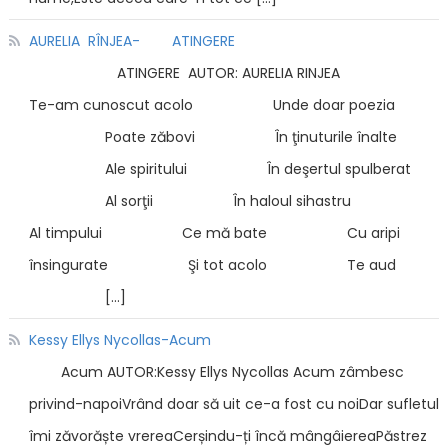
AURELIA RÎNJEA- ATINGERE
ATINGERE AUTOR: AURELIA RINJEA
Te-am cunoscut acolo Unde doar poezia
Poate zăbovi În ţinuturile înalte
Ale spiritului În deşertul spulberat
Al sorţii În haloul sihastru
Al timpului Ce mă bate Cu aripi
însingurate Şi tot acolo Te aud
[…]
Kessy Ellys Nycollas-Acum
Acum AUTOR:Kessy Ellys Nycollas Acum zâmbesc
privind-napoiVrând doar să uit ce-a fost cu noiDar sufletul
îmi zăvorăște vrereaCerșindu-ți încă mângâiereaPăstrez