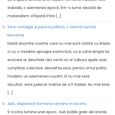
îndoială, o asemenea epocă. Într-o lume obosită de
materialism, sfâșiată între […]
Între nostalgie și panică politică, o teamă numită
Monarhie
Există anumite cuvinte care nu mai sunt rostite cu liniște,
ci cu o tresărire aproape instinctivă, ca și când simpla lor
evocare ar deschide răni vechi ori ar tulbura apele unei
conștiințe colective...Monarhia este, pentru omul politic
modern, un asemenea cuvânt. El nu mai este
ascultat...este judecat înainte de a fi înțeles. Nu mai este
[…]
Adio, Majestate! România rămâne în lacrimi...
S-a stins lumina unei epoci....Sub bolțile grele ale istoriei,