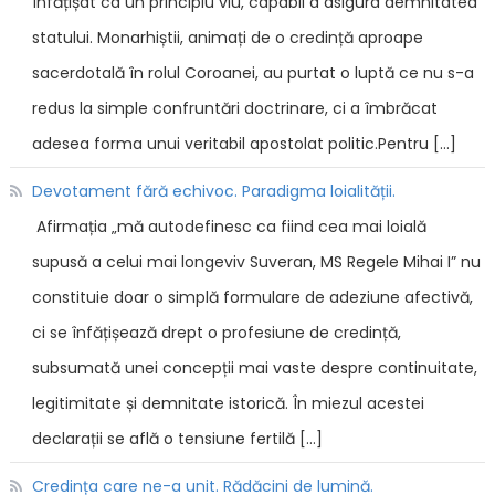
înfățișat ca un principiu viu, capabil a asigura demnitatea
statului. Monarhiștii, animați de o credință aproape
sacerdotală în rolul Coroanei, au purtat o luptă ce nu s-a
redus la simple confruntări doctrinare, ci a îmbrăcat
adesea forma unui veritabil apostolat politic.Pentru […]
Devotament fără echivoc. Paradigma loialității.
Afirmația „mă autodefinesc ca fiind cea mai loială
supusă a celui mai longeviv Suveran, MS Regele Mihai I” nu
constituie doar o simplă formulare de adeziune afectivă,
ci se înfățișează drept o profesiune de credință,
subsumată unei concepții mai vaste despre continuitate,
legitimitate și demnitate istorică. În miezul acestei
declarații se află o tensiune fertilă […]
Credința care ne-a unit. Rădăcini de lumină.