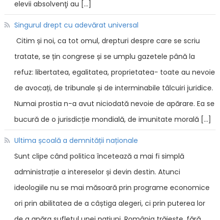
elevii absolvenţi au […]
Singurul drept cu adevărat universal
Citim și noi, ca tot omul, drepturi despre care se scriu
tratate, se țin congrese și se umplu gazetele până la
refuz: libertatea, egalitatea, proprietatea- toate au nevoie
de avocați, de tribunale și de interminabile tâlcuiri juridice.
Numai prostia n-a avut niciodată nevoie de apărare. Ea se
bucură de o jurisdicție mondială, de imunitate morală […]
Ultima școală a demnității naționale
Sunt clipe când politica încetează a mai fi simplă
administrație a intereselor și devin destin. Atunci
ideologiile nu se mai măsoară prin programe economice
ori prin abilitatea de a câștiga alegeri, ci prin puterea lor
de a apăra sufletul unei națiuni. România trăiește, fără