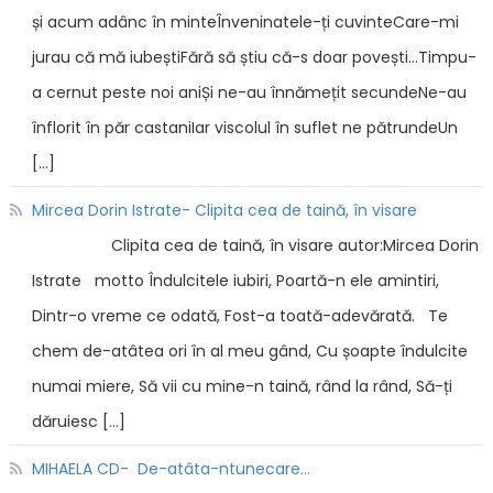
și acum adânc în minteÎnveninatele-ți cuvinteCare-mi
jurau că mă iubeștiFără să știu că-s doar povești…Timpu-
a cernut peste noi aniȘi ne-au înnămețit secundeNe-au
înflorit în păr castaniIar viscolul în suflet ne pătrundeUn
[…]
Mircea Dorin Istrate- Clipita cea de taină, în visare
Clipita cea de taină, în visare autor:Mircea Dorin
Istrate motto Îndulcitele iubiri, Poartă-n ele amintiri,
Dintr-o vreme ce odată, Fost-a toată-adevărată. Te
chem de-atâtea ori în al meu gând, Cu șoapte îndulcite
numai miere, Să vii cu mine-n taină, rând la rând, Să-ți
dăruiesc […]
MIHAELA CD- De-atâta-ntunecare…