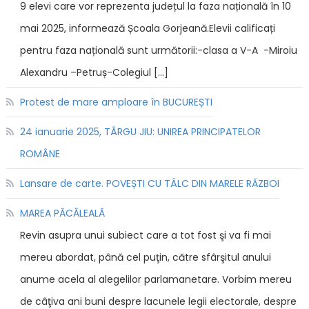
9 elevi care vor reprezenta județul la faza națională în 10
mai 2025, informează Școala Gorjeană.Elevii calificați
pentru faza națională sunt următorii:-clasa a V-A -Miroiu
Alexandru –Petruș-Colegiul […]
Protest de mare amploare în BUCUREȘTI
24 ianuarie 2025, TÂRGU JIU: UNIREA PRINCIPATELOR
ROMÂNE
Lansare de carte. POVEȘTI CU TÂLC DIN MARELE RĂZBOI
MAREA PĂCĂLEALĂ
Revin asupra unui subiect care a tot fost şi va fi mai
mereu abordat, până cel puţin, către sfârşitul anului
anume acela al alegelilor parlamanetare. Vorbim mereu
de câţiva ani buni despre lacunele legii electorale, despre