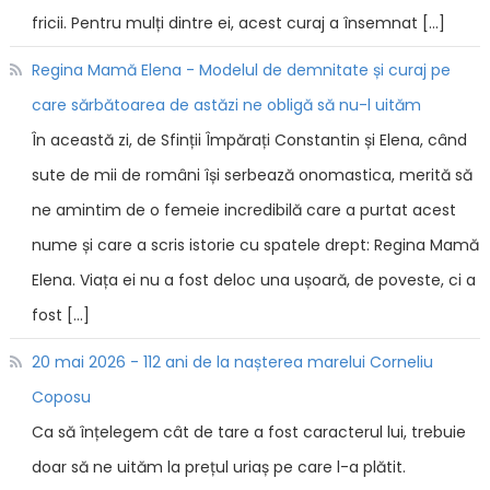
fricii. Pentru mulți dintre ei, acest curaj a însemnat […]
Regina Mamă Elena - Modelul de demnitate și curaj pe
care sărbătoarea de astăzi ne obligă să nu-l uităm
În această zi, de Sfinții Împărați Constantin și Elena, când
sute de mii de români își serbează onomastica, merită să
ne amintim de o femeie incredibilă care a purtat acest
nume și care a scris istorie cu spatele drept: Regina Mamă
Elena. Viața ei nu a fost deloc una ușoară, de poveste, ci a
fost […]
20 mai 2026 - 112 ani de la nașterea marelui Corneliu
Coposu
Ca să înțelegem cât de tare a fost caracterul lui, trebuie
doar să ne uităm la prețul uriaș pe care l-a plătit.