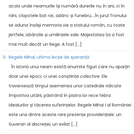
acolo unde neamurile își numără durerile nu în ani, ci în
răni, clopotele bat rar, adânc și funebru....În jurul Tronului
se aduna însăși memoria vie a statului român, cu toate
jertfele, izbânzile și umilințele sale. Majestatea Sa a fost
mai mult decât un Rege. A fost […]
Regele Mihai, ultima lecție de speranță
În istoria unui neam există anumite figuri care nu aparțin
doar unei epoci, ci unei conștiințe colective. Ele
traversează timpul asemenea unor catedrale ridicate
împotriva uitării, păstrând în piatra lor rece febra
idealurilor și tăcerea suferințelor. Regele Mihai I al României
este una dintre aceste rare prezențe providențiale: un
Suveran al discreției, un exilat […]