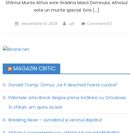
Sfântul Munte Athos este Grădina Maicii Domnului. Athosul
este un munte special. Este […]
Posted on
Author
decembrie 10, 2024
ujir
Comment(0)
MAGAZIN CRITIC
Donald Trump: Ormuz „va fi deschisă foarte curând”
Părintele John Breck despre prima întâlnire cu Ortodoxia:
În sfârșit, am ajuns acasă
Breaking News – Jurnalistul și vecinul dispărut
Sfârșitul competenței sau sfârșitul iluziei infailibilității?