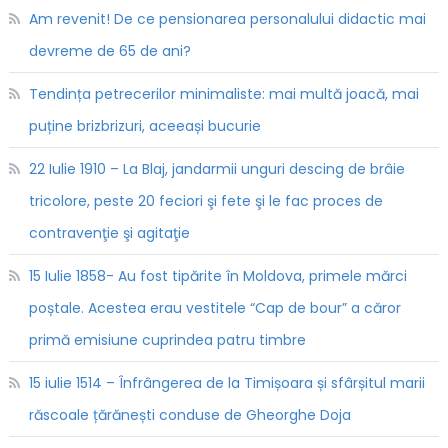
Am revenit! De ce pensionarea personalului didactic mai
devreme de 65 de ani?
Tendința petrecerilor minimaliste: mai multă joacă, mai
puține brizbrizuri, aceeași bucurie
22 Iulie 1910 – La Blaj, jandarmii unguri descing de brâie
tricolore, peste 20 feciori şi fete şi le fac proces de
contravenţie şi agitaţie
15 Iulie 1858- Au fost tipărite în Moldova, primele mărci
poștale. Acestea erau vestitele “Cap de bour” a căror
primă emisiune cuprindea patru timbre
15 iulie 1514 – Înfrângerea de la Timișoara și sfârșitul marii
răscoale țărănești conduse de Gheorghe Doja