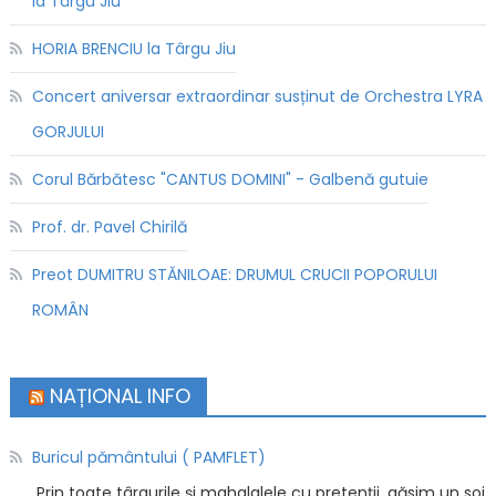
la Târgu Jiu
HORIA BRENCIU la Târgu Jiu
Concert aniversar extraordinar susținut de Orchestra LYRA
GORJULUI
Corul Bărbătesc "CANTUS DOMINI" - Galbenă gutuie
Prof. dr. Pavel Chirilă
Preot DUMITRU STĂNILOAE: DRUMUL CRUCII POPORULUI
ROMÂN
NAȚIONAL INFO
Buricul pământului ( PAMFLET)
Prin toate târgurile și mahalalele cu pretenții, găsim un soi