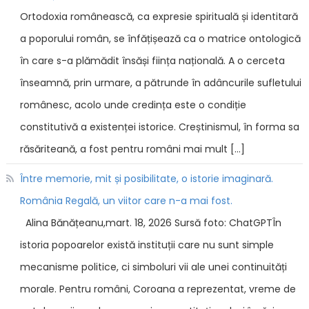
Ortodoxia românească, ca expresie spirituală și identitară
a poporului român, se înfățișează ca o matrice ontologică
în care s-a plămădit însăși ființa națională. A o cerceta
înseamnă, prin urmare, a pătrunde în adâncurile sufletului
românesc, acolo unde credința este o condiție
constitutivă a existenței istorice. Creștinismul, în forma sa
răsăriteană, a fost pentru români mai mult […]
Între memorie, mit și posibilitate, o istorie imaginară.
România Regală, un viitor care n-a mai fost.
Alina Bănățeanu,mart. 18, 2026 Sursă foto: ChatGPTÎn
istoria popoarelor există instituții care nu sunt simple
mecanisme politice, ci simboluri vii ale unei continuități
morale. Pentru români, Coroana a reprezentat, vreme de