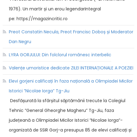
1976). Un martir și un erou legendarIntegral
pe: https://magazincritic.ro
Preot Constatin Necula, Preot Francisc Doboș și Moderator
Dan Negru
LYRA GORJULUI: Din folclorul românesc interbelic
Valențe umoristice dedicate ZILEI INTERNAȚIONALE A POEZIEI
Elevi gorjeni calificați în faza națională a Olimpiadei Micilor
Istorici ”Nicolae Iorga” Tg-Jiu
Desfășurată la sfârșitul săptămânii trecute la Colegiul
Tehnic ”General Gheorghe Magheru” Tg-Jiu, faza
județeană a Olimpiadei Micilor Istorici ”Nicolae Iorga”-
organizată de SSIR Gorj-a presupus 85 de elevi calificați și