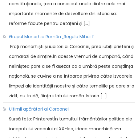
constituționale, țara a cunoscut unele dintre cele mai
importante momente de dezvoltare din istoria sa:
reforme făcute pentru cetățeni și […]
Grupul Monarhic Român „Regele Mihai I”
Frați monarhiști și iubitori ai Coroanei, prea iubiți prieteni și
camarazi de simțire,În aceste vremuri de cumpănă, când
neliniștea pare a se fi așezat ca o umbră peste conștiința
națională, se cuvine a ne întoarce privirea către izvoarele
limpezi ale identității noastre și către temeliile pe care s-a
zidit, cu trudă, ființa statului român. Istoria […]
Ultimii apărători ai Coroanei
Sursă foto: PrinterestÎn tumultul frământărilor politice ale
începutului veacului al XX-lea, ideea monarhică s-a