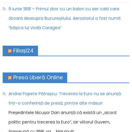
9 Iunie 1818 – Primul zbor cu un balon cu aer cald care
zboară deasupra Bucureștiului. Aerostatul a fost numit
“bășica lui Vodă Caragea”
Filiași24
Presa Liberă Online
Andrei Popete Pătrașcu: Trecerea la Euro nu se anunță
într-o conferință de presă, printre alte măsuri
Președintele Nicușor Dan anunță că există un „acord
politic pentru trecerea la Euro”, iar viitorul Guvern,
împreună cu BNR, va … Mai mult