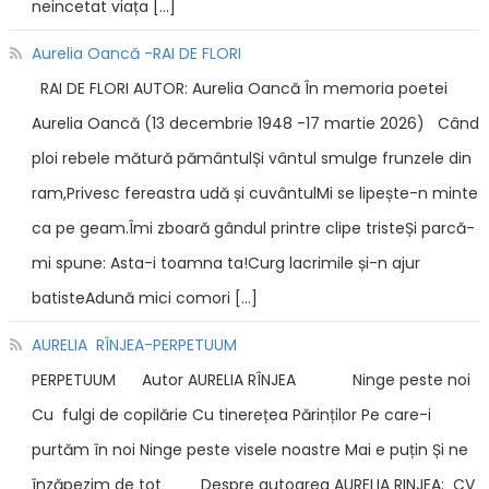
neincetat viața […]
Aurelia Oancă -RAI DE FLORI
RAI DE FLORI AUTOR: Aurelia Oancă În memoria poetei
Aurelia Oancă (13 decembrie 1948 -17 martie 2026) Când
ploi rebele mătură pământulȘi vântul smulge frunzele din
ram,Privesc fereastra udă și cuvântulMi se lipește-n minte
ca pe geam.Îmi zboară gândul printre clipe tristeȘi parcă-
mi spune: Asta-i toamna ta!Curg lacrimile și-n ajur
batisteAdună mici comori […]
AURELIA RÎNJEA-PERPETUUM
PERPETUUM Autor AURELIA RÎNJEA Ninge peste noi
Cu fulgi de copilărie Cu tinerețea Părinților Pe care-i
purtăm în noi Ninge peste visele noastre Mai e puțin Și ne
înzăpezim de tot Despre autoarea AURELIA RINJEA: CV