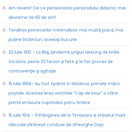
Am revenit! De ce pensionarea personalului didactic mai
devreme de 65 de ani?
Tendința petrecerilor minimaliste: mai multă joacă, mai
puține brizbrizuri, aceeași bucurie
22 Iulie 1910 – La Blaj, jandarmii unguri descing de brâie
tricolore, peste 20 feciori şi fete şi le fac proces de
contravenţie şi agitaţie
15 Iulie 1858- Au fost tipărite în Moldova, primele mărci
poștale. Acestea erau vestitele “Cap de bour” a căror
primă emisiune cuprindea patru timbre
15 iulie 1514 – Înfrângerea de la Timișoara și sfârșitul marii
răscoale țărănești conduse de Gheorghe Doja