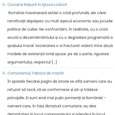
Coroana Rațiunii în Epoca Lozincii
România traversează astăzi o criză profundă, ale cărei
ramificații depășesc cu mult eșecul economic sau jocurile
politice de culise. Ne confruntăm, în realitate, cu o criză
acută a discernământului și cu o degradare programată a
spațiului moral. Societatea s-a fracturat violent între două
modele de existență total opuse: pe de o parte, rigoarea
argumentului, respectul […]
Comunismul: Fabrica de martiri
În spatele fiecărei pagini de istorie se află oameni care au
refuzat să tacă, să se conformeze și să-și trădeze
principiile. Ei sunt eroii mai puțin pomeniți ai României -
oameni care, în fața dictaturii comuniste, au ales
demnitatea în locul compromisului și adevărul în locul