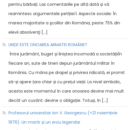
pentru bărbați. Las comentariile pe altă dată și vă
reamintesc argumentele petiției:1. Aspecte sociale: În
marea majoritate a şcolilor din România, peste 75% din
elevii absolvenţi […]
UNDE ESTE ONOAREA ARMATEI ROMÂNE?
Între jurământ, buget și liniștea incomodă a societățiiÎn
fiecare an, sute de tineri depun jurământul militar în
România. Cu mâna pe drapel și privirea ridicată, ei promit
să-și apere țara chiar și cu prețul vieții. La nivel simbolic,
acesta este momentul în care onoarea devine mai mult
decât un cuvânt: devine o obligație. Totuși, în […]
Profesorul universitar Ion V. Georgescu (+21 noiembrie
1976). Un martir și un erou legendar