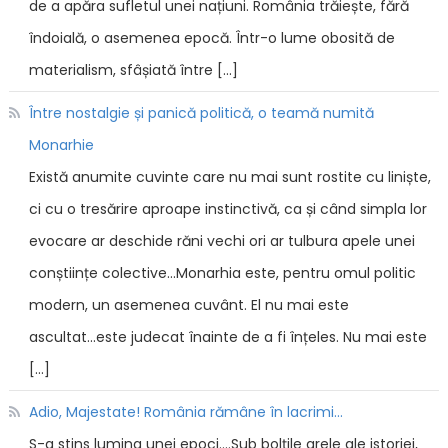
de a apăra sufletul unei națiuni. România trăiește, fără
îndoială, o asemenea epocă. Într-o lume obosită de
materialism, sfâșiată între […]
Între nostalgie și panică politică, o teamă numită
Monarhie
Există anumite cuvinte care nu mai sunt rostite cu liniște,
ci cu o tresărire aproape instinctivă, ca și când simpla lor
evocare ar deschide răni vechi ori ar tulbura apele unei
conștiințe colective...Monarhia este, pentru omul politic
modern, un asemenea cuvânt. El nu mai este
ascultat...este judecat înainte de a fi înțeles. Nu mai este
[…]
Adio, Majestate! România rămâne în lacrimi...
S-a stins lumina unei epoci....Sub bolțile grele ale istoriei,