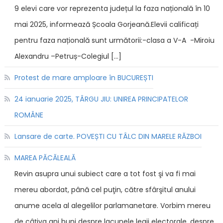
9 elevi care vor reprezenta județul la faza națională în 10
mai 2025, informează Școala Gorjeană.Elevii calificați
pentru faza națională sunt următorii:-clasa a V-A -Miroiu
Alexandru –Petruș-Colegiul […]
Protest de mare amploare în BUCUREȘTI
24 ianuarie 2025, TÂRGU JIU: UNIREA PRINCIPATELOR
ROMÂNE
Lansare de carte. POVEȘTI CU TÂLC DIN MARELE RĂZBOI
MAREA PĂCĂLEALĂ
Revin asupra unui subiect care a tot fost şi va fi mai
mereu abordat, până cel puţin, către sfârşitul anului
anume acela al alegelilor parlamanetare. Vorbim mereu
de câţiva ani buni despre lacunele legii electorale, despre