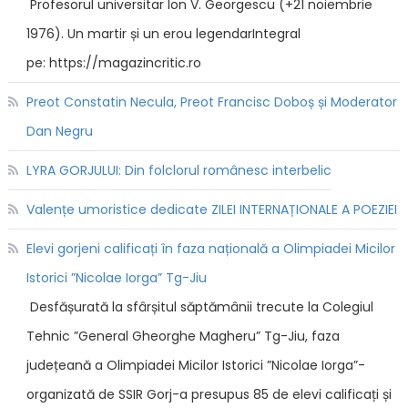
Profesorul universitar Ion V. Georgescu (+21 noiembrie
1976). Un martir și un erou legendarIntegral
pe: https://magazincritic.ro
Preot Constatin Necula, Preot Francisc Doboș și Moderator
Dan Negru
LYRA GORJULUI: Din folclorul românesc interbelic
Valențe umoristice dedicate ZILEI INTERNAȚIONALE A POEZIEI
Elevi gorjeni calificați în faza națională a Olimpiadei Micilor
Istorici ”Nicolae Iorga” Tg-Jiu
Desfășurată la sfârșitul săptămânii trecute la Colegiul
Tehnic ”General Gheorghe Magheru” Tg-Jiu, faza
județeană a Olimpiadei Micilor Istorici ”Nicolae Iorga”-
organizată de SSIR Gorj-a presupus 85 de elevi calificați și