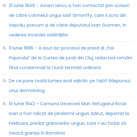
21 iunie 1849 – Avram Iancu a fost contactat prin scrisori
de către colonelul ungur Iosif Simonffy, care îi scria din
Vașcău, precum și de către deputatul Ioan Gozman, în
vederea încetării ostilităților
11 Iunie 1896 – A avut loc procesul de presă al „Foii
Poporului” de la Curtea de jurați din Cluj, redactorii români
fiind condamnați la 1 lună temniță ordinară
De ce pune toată lumea acid salicilic pe față? Răspunsul
unui dermatolog
10 Iunie 1942 – Comuna Devecerii Mari. Refugiatul Rotar
Ioan a fost ridicat de jandarmii unguri, bătut, deportat la
Feldioara, predat grănicerilor unguri, care l-au forțat să
treacă granița în România