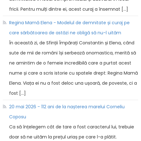
fricii. Pentru mulți dintre ei, acest curaj a însemnat […]
Regina Mamă Elena - Modelul de demnitate și curaj pe
care sărbătoarea de astăzi ne obligă să nu-l uităm
În această zi, de Sfinții Împărați Constantin și Elena, când
sute de mii de români își serbează onomastica, merită să
ne amintim de o femeie incredibilă care a purtat acest
nume și care a scris istorie cu spatele drept: Regina Mamă
Elena. Viața ei nu a fost deloc una ușoară, de poveste, ci a
fost […]
20 mai 2026 - 112 ani de la nașterea marelui Corneliu
Coposu
Ca să înțelegem cât de tare a fost caracterul lui, trebuie
doar să ne uităm la prețul uriaș pe care l-a plătit.