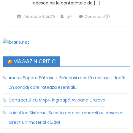
adesea pe la conferințele de […]
Posted on
Author
februarie 4, 2025
ujir
Comment(0)
MAGAZIN CRITIC
Andrei Popete Pătrașcu: Brâncuși merită mai mult decât
un sondaj care ratează esențialul
Contractul cu MApN îngroapă Avioane Craiova
Unicul loc Sistemul Solar în care astronomii au observat
direct un material ciudat