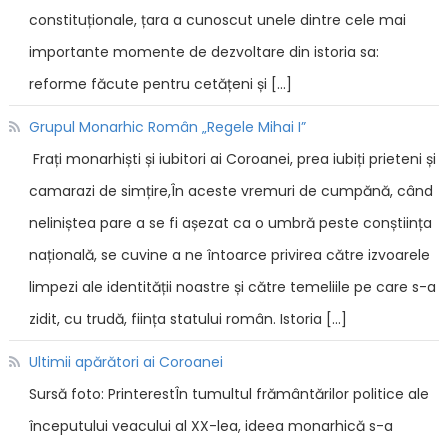
constituționale, țara a cunoscut unele dintre cele mai
importante momente de dezvoltare din istoria sa:
reforme făcute pentru cetățeni și […]
Grupul Monarhic Român „Regele Mihai I”
Frați monarhiști și iubitori ai Coroanei, prea iubiți prieteni și
camarazi de simțire,În aceste vremuri de cumpănă, când
neliniștea pare a se fi așezat ca o umbră peste conștiința
națională, se cuvine a ne întoarce privirea către izvoarele
limpezi ale identității noastre și către temeliile pe care s-a
zidit, cu trudă, ființa statului român. Istoria […]
Ultimii apărători ai Coroanei
Sursă foto: PrinterestÎn tumultul frământărilor politice ale
începutului veacului al XX-lea, ideea monarhică s-a