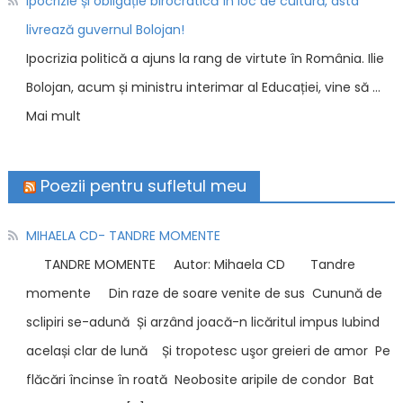
Ipocrizie și obligație birocratică în loc de cultură, asta
livrează guvernul Bolojan!
Ipocrizia politică a ajuns la rang de virtute în România. Ilie
Bolojan, acum și ministru interimar al Educației, vine să …
Mai mult
Poezii pentru sufletul meu
MIHAELA CD- TANDRE MOMENTE
TANDRE MOMENTE Autor: Mihaela CD Tandre
momente Din raze de soare venite de sus Cunună de
sclipiri se-adună Și arzând joacă-n licăritul impus Iubind
același clar de lună Și tropotesc uşor greieri de amor Pe
flăcări încinse în roată Neobosite aripile de condor Bat