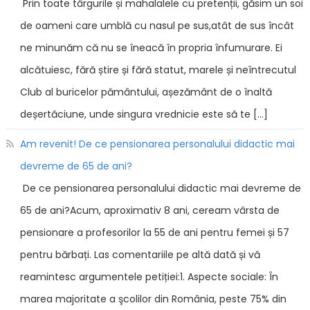
Prin toate târgurile și mahalalele cu pretenții, găsim un soi
de oameni care umblă cu nasul pe sus,atât de sus încât
ne minunăm că nu se îneacă în propria înfumurare. Ei
alcătuiesc, fără știre și fără statut, marele și neîntrecutul
Club al buricelor pământului, așezământ de o înaltă
deșertăciune, unde singura vrednicie este să te […]
Am revenit! De ce pensionarea personalului didactic mai
devreme de 65 de ani?
De ce pensionarea personalului didactic mai devreme de
65 de ani?Acum, aproximativ 8 ani, ceream vârsta de
pensionare a profesorilor la 55 de ani pentru femei și 57
pentru bărbați. Las comentariile pe altă dată și vă
reamintesc argumentele petiției:1. Aspecte sociale: În
marea majoritate a şcolilor din România, peste 75% din