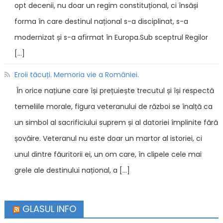
opt decenii, nu doar un regim constituțional, ci însăși
forma în care destinul național s-a disciplinat, s-a
modernizat și s-a afirmat în Europa.Sub sceptrul Regilor
[…]
Eroii tăcuți. Memoria vie a României.
În orice națiune care își prețuiește trecutul și își respectă
temeliile morale, figura veteranului de război se înalță ca
un simbol al sacrificiului suprem și al datoriei împlinite fără
șovăire. Veteranul nu este doar un martor al istoriei, ci
unul dintre făuritorii ei, un om care, în clipele cele mai
grele ale destinului național, a […]
GLASUL INFO