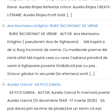
literar: Aurelia Rînjea Referințe critice: Aurelia Rînjea CREATII
LITERARE: Aurelia Rînjea Profil Gold: […]
Ana Munteanu Drăghici-BURG ÎNCORONAT DE VREME
BURG ÎNCORONAT DE VREME AUTOR: Ana Munteanu
Drăghici ( pseudonim Ana de Sighișoara) Mă inspiră zi
de zi, Burg încoronat de vreme, Cu medievale poeme Ale
inimii stihii! Mă inspiră ceas cu ceas Cadranul prinzând de
veste A Sighișoarei poveste Străbătută pas cu pas…
Strecor gânduri în secunde Din efemerul sortit […]
Aurelia Oancă -SĂ POȚI DANSA…
SĂ POȚI DANSA… AUTOR: Aurelia Oancă În memoria poetei
Aurelia Oancă (13 decembrie 1948 -17 martie 2026) Să
poți dansa prin lacrime de ploaie,Este un semn că ești