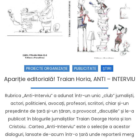
PROIECTE ORGANIZAȚIE
PUBLICITATE
ȘTIRI
Apariție editorială! Traian Horia, ANTI – INTERVIU
Rubrica „Anti-Interviu” a adunat într-un unic „club” jurnaliști,
actori, politicieni, avocați, profesori, scriitori, chiar și-un
președinte de țară și-un țăran, a provocat „discuțiile” și le-a
publicat în blogurile jurnaliștilor Traian George Horia și Ion
Cristoiu. .Cartea „Anti-Interviu” este o selecție a acestor
dialoguri, lansate de-acum într-o țară unde reporterii merg