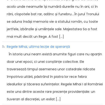
acolo unde neamurile își numără durerile nu în ani, ci în
răni, clopotele bat rar, adânc și funebru....În jurul Tronului
se aduna însăși memoria vie a statului român, cu toate
jertfele, izbânzile și umilințele sale. Majestatea Sa a fost
mai mult decât un Rege. A fost […]
Regele Mihai, ultima lecție de speranță
În istoria unui neam există anumite figuri care nu aparțin
doar unei epoci, ci unei conștiințe colective. Ele
traversează timpul asemenea unor catedrale ridicate
împotriva uitării, păstrând în piatra lor rece febra
idealurilor și tăcerea suferințelor. Regele Mihai I al României
este una dintre aceste rare prezențe providențiale: un
Suveran al discreției, un exilat […]