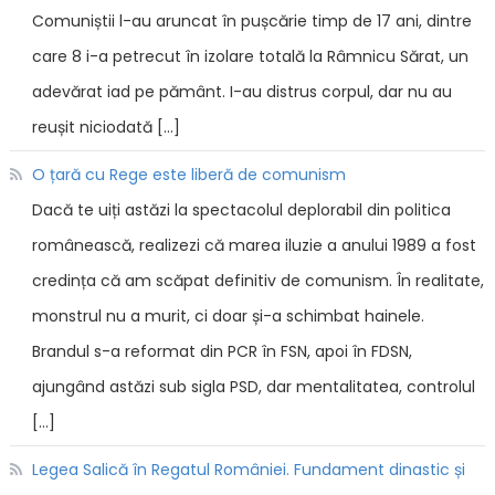
Comuniștii l-au aruncat în pușcărie timp de 17 ani, dintre
care 8 i-a petrecut în izolare totală la Râmnicu Sărat, un
adevărat iad pe pământ. I-au distrus corpul, dar nu au
reușit niciodată […]
O țară cu Rege este liberă de comunism
Dacă te uiți astăzi la spectacolul deplorabil din politica
românească, realizezi că marea iluzie a anului 1989 a fost
credința că am scăpat definitiv de comunism. În realitate,
monstrul nu a murit, ci doar și-a schimbat hainele.
Brandul s-a reformat din PCR în FSN, apoi în FDSN,
ajungând astăzi sub sigla PSD, dar mentalitatea, controlul
[…]
Legea Salică în Regatul României. Fundament dinastic și