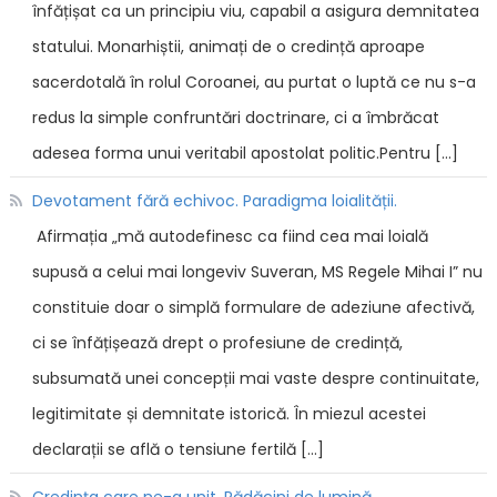
înfățișat ca un principiu viu, capabil a asigura demnitatea
statului. Monarhiștii, animați de o credință aproape
sacerdotală în rolul Coroanei, au purtat o luptă ce nu s-a
redus la simple confruntări doctrinare, ci a îmbrăcat
adesea forma unui veritabil apostolat politic.Pentru […]
Devotament fără echivoc. Paradigma loialității.
Afirmația „mă autodefinesc ca fiind cea mai loială
supusă a celui mai longeviv Suveran, MS Regele Mihai I” nu
constituie doar o simplă formulare de adeziune afectivă,
ci se înfățișează drept o profesiune de credință,
subsumată unei concepții mai vaste despre continuitate,
legitimitate și demnitate istorică. În miezul acestei
declarații se află o tensiune fertilă […]
Credința care ne-a unit. Rădăcini de lumină.