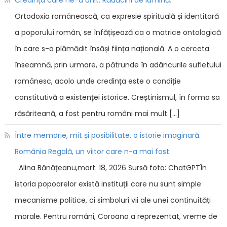
Ortodoxia românească, ca expresie spirituală și identitară
a poporului român, se înfățișează ca o matrice ontologică
în care s-a plămădit însăși ființa națională. A o cerceta
înseamnă, prin urmare, a pătrunde în adâncurile sufletului
românesc, acolo unde credința este o condiție
constitutivă a existenței istorice. Creștinismul, în forma sa
răsăriteană, a fost pentru români mai mult […]
Între memorie, mit și posibilitate, o istorie imaginară.
România Regală, un viitor care n-a mai fost.
Alina Bănățeanu,mart. 18, 2026 Sursă foto: ChatGPTÎn
istoria popoarelor există instituții care nu sunt simple
mecanisme politice, ci simboluri vii ale unei continuități
morale. Pentru români, Coroana a reprezentat, vreme de