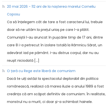
20 mai 2026 - 112 ani de la nașterea marelui Corneliu
Coposu
Ca să înțelegem cât de tare a fost caracterul lui, trebuie
doar să ne uităm la prețul uriaș pe care l-a plătit.
Comuniștii l-au aruncat în pușcărie timp de 17 ani, dintre
care 8 i-a petrecut în izolare totală la Râmnicu Sărat, un
adevărat iad pe pământ. I-au distrus corpul, dar nu au
reușit niciodată […]
O țară cu Rege este liberă de comunism
Dacă te uiți astăzi la spectacolul deplorabil din politica
românească, realizezi că marea iluzie a anului 1989 a fost
credința că am scăpat definitiv de comunism. În realitate,
monstrul nu a murit, ci doar și-a schimbat hainele.