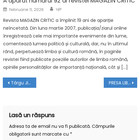
A apărut numărul 92 al revistei MAGAZIN CRITIC
Author
Posted on
ujir
februarie 11, 2026
Revista MAGAZIN CRITIC a împlinit 19 ani de apariție
neîncetată. Din luna martie 2007, publicația/ziarul online
înregistrează cele mai importante evenimente din lume,
comentează lumea politică și culturală, dar, nu în ultimul
rând, perpetuează limba și cultură română, în paginile
revistei fiind publicate poeziile autorilor de limba română,
opiniile personalităților de importanță națională, cât și […]
Navigare în articole
Târgu Jiu | Marșul „Împreună pentru Calea Eroilor”. Primăria Târgu Jiu e depășită de problema Brâncuși!
PRESA LIBERĂ ONLINE este al doilea ziar afiliat la UNIUNEA JURNALIȘTILOR INDEPENDENȚI DIN ROMÂNIA!
Lasă un răspuns
Adresa ta de email nu va fi publicată.
Câmpurile
obligatorii sunt marcate cu
*