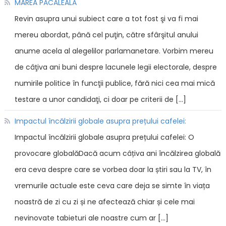
MAREA PĂCĂLEALĂ
Revin asupra unui subiect care a tot fost şi va fi mai
mereu abordat, până cel puţin, către sfârşitul anului
anume acela al alegelilor parlamanetare. Vorbim mereu
de câţiva ani buni despre lacunele legii electorale, despre
numirile politice în funcţii publice, fără nici cea mai mică
testare a unor candidaţi, ci doar pe criterii de […]
Impactul încălzirii globale asupra prețului cafelei:
Impactul încălzirii globale asupra prețului cafelei: O
provocare globalăDacă acum câțiva ani încălzirea globală
era ceva despre care se vorbea doar la știri sau la TV, în
vremurile actuale este ceva care deja se simte în viața
noastră de zi cu zi și ne afectează chiar și cele mai
nevinovate tabieturi ale noastre cum ar […]