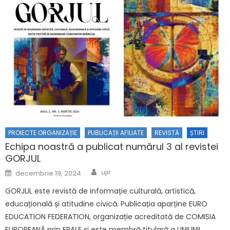
PROIECTE ORGANIZAȚIE
PUBLICAȚII AFILIATE
REVISTĂ
ȘTIRI
Echipa noastră a publicat numărul 3 al revistei
GORJUL
Author
Posted on
ujir
decembrie 19, 2024
GORJUL este revistă de informație culturală, artistică,
educațională și atitudine civică. Publicația aparține EURO
EDUCATION FEDERATION, organizație acreditată de COMISIA
EUROPEANĂ prin EPALE și este membră titulară a UNIUNII