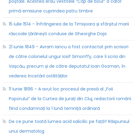
poștale. Acestea erau vestitele “Cap de bour” a căror
primă emisiune cuprindea patru timbre
15 iulie 1514 – Înfrângerea de la Timișoara și sfârșitul marii
răscoale țărănești conduse de Gheorghe Doja
21 iunie 1849 – Avram Iancu a fost contactat prin scrisori
de către colonelul ungur Iosif Simonffy, care îi scria din
Vașcău, precum și de către deputatul Ioan Gozman, în
vederea încetării ostilităților
11 Iunie 1896 – A avut loc procesul de presă al „Foii
Poporului” de la Curtea de jurați din Cluj, redactorii români
fiind condamnați la 1 lună temniță ordinară
De ce pune toată lumea acid salicilic pe față? Răspunsul
unui dermatolog