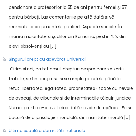
pensionare a profesorilor la 55 de ani pentru femei și 57
pentru bărbați. Las comentariile pe altă dată și vă
reamintesc argumentele petiției:1. Aspecte sociale: În
marea majoritate a şcolilor din România, peste 75% din
elevii absolvenţi au […]
Singurul drept cu adevărat universal
Citim și noi, ca tot omul, drepturi despre care se scriu
tratate, se țin congrese și se umplu gazetele până la
refuz: libertatea, egalitatea, proprietatea- toate au nevoie
de avocați, de tribunale și de interminabile tâlcuiri juridice.
Numai prostia n-a avut niciodată nevoie de apărare. Ea se
bucură de o jurisdicție mondială, de imunitate morală […]
Ultima școală a demnității naționale