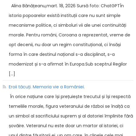
Alina Bănățeanu,mart. 18, 2026 Sursă foto: ChatGPTÎn
istoria popoarelor există instituții care nu sunt simple
mecanisme politice, ci simboluri vii ale unei continuități
morale. Pentru români, Coroana a reprezentat, vreme de
opt decenii, nu doar un regim constituțional, ci însăși
forma în care destinul național s-a disciplinat, s-a
modernizat și s-a afirmat în Europa.Sub sceptrul Regilor
[…]
Eroii tăcuți. Memoria vie a României.
În orice națiune care își prețuiește trecutul și își respectă
temeliile morale, figura veteranului de război se înalță ca
un simbol al sacrificiului suprem și al datoriei împlinite fără
șovăire. Veteranul nu este doar un martor al istoriei, ci
unul dintre făuritorii ei, un om care, în clipele cele mai