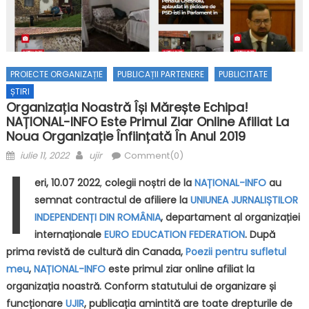
PROIECTE ORGANIZAȚIE
PUBLICAȚII PARTENERE
PUBLICITATE
ȘTIRI
Organizația Noastră Își Mărește Echipa!
NAȚIONAL-INFO Este Primul Ziar Online Afiliat La
Noua Organizație Înființată În Anul 2019
Posted on
Author
I
iulie 11, 2022
ujir
Comment(0)
eri, 10.07 2022
,
colegii noștri de la
NAȚIONAL-INFO
au
semnat contractul de afiliere la
UNIUNEA JURNALIȘTILOR
INDEPENDENȚI DIN ROMÂNIA
, departament al organizației
internaționale
EURO EDUCATION FEDERATION
. După
prima revistă de cultură din Canada,
Poezii pentru sufletul
meu
,
NAȚIONAL-INFO
este primul ziar online afiliat la
organizația noastră.
Conform statutului de organizare și
funcționare
UJIR
, publicația amintită are toate drepturile de