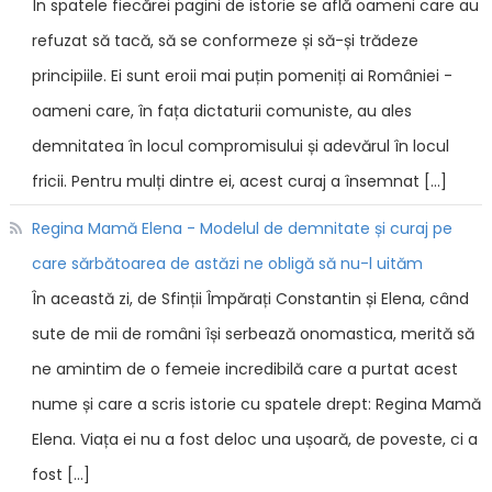
În spatele fiecărei pagini de istorie se află oameni care au
refuzat să tacă, să se conformeze și să-și trădeze
principiile. Ei sunt eroii mai puțin pomeniți ai României -
oameni care, în fața dictaturii comuniste, au ales
demnitatea în locul compromisului și adevărul în locul
fricii. Pentru mulți dintre ei, acest curaj a însemnat […]
Regina Mamă Elena - Modelul de demnitate și curaj pe
care sărbătoarea de astăzi ne obligă să nu-l uităm
În această zi, de Sfinții Împărați Constantin și Elena, când
sute de mii de români își serbează onomastica, merită să
ne amintim de o femeie incredibilă care a purtat acest
nume și care a scris istorie cu spatele drept: Regina Mamă
Elena. Viața ei nu a fost deloc una ușoară, de poveste, ci a
fost […]