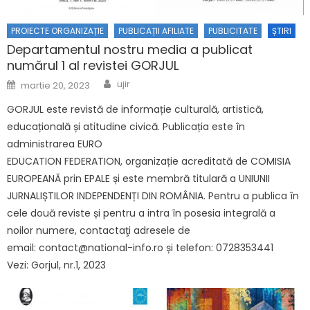
PROIECTE ORGANIZAȚIE
PUBLICAȚII AFILIATE
PUBLICITATE
ȘTIRI
Departamentul nostru media a publicat
numărul 1 al revistei GORJUL
Author
Posted on
ujir
martie 20, 2023
GORJUL este revistă de informație culturală, artistică,
educațională și atitudine civică. Publicația este în
administrarea EURO
EDUCATION FEDERATION, organizație acreditată de COMISIA
EUROPEANĂ prin EPALE și este membră titulară a UNIUNII
JURNALIȘTILOR INDEPENDENȚI DIN ROMÂNIA. Pentru a publica în
cele două reviste și pentru a intra în posesia integrală a
noilor numere, contactaţi adresele de
email: contact@national-info.ro și telefon: 0728353441
Vezi: Gorjul, nr.1, 2023