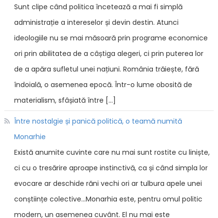
Sunt clipe când politica încetează a mai fi simplă
administrație a intereselor și devin destin. Atunci
ideologiile nu se mai măsoară prin programe economice
ori prin abilitatea de a câștiga alegeri, ci prin puterea lor
de a apăra sufletul unei națiuni. România trăiește, fără
îndoială, o asemenea epocă. Într-o lume obosită de
materialism, sfâșiată între […]
Între nostalgie și panică politică, o teamă numită
Monarhie
Există anumite cuvinte care nu mai sunt rostite cu liniște,
ci cu o tresărire aproape instinctivă, ca și când simpla lor
evocare ar deschide răni vechi ori ar tulbura apele unei
conștiințe colective...Monarhia este, pentru omul politic
modern, un asemenea cuvânt. El nu mai este