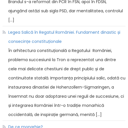
Brandul s-a reformat din PCR în FSN, apoi în FDSN,
ajungând astăzi sub sigla PSD, dar mentalitatea, controlul
[…]
Legea Salică în Regatul României. Fundament dinastic și
consecințe constituționale
În arhitectura constituțională a Regatului României,
problema succesiunii la Tron a reprezentat una dintre
cele mai delicate chestiuni de drept public și de
continuitate statală. Importanța principiului salic, odată cu
instaurarea dinastiei de Hohenzollern-Sigmaringen, a
însemnat nu doar adoptarea unei reguli de succesiune, ci
și integrarea României într-o tradiție monarhică
occidentală, de inspirație germană, menită […]
De ce monarhie?