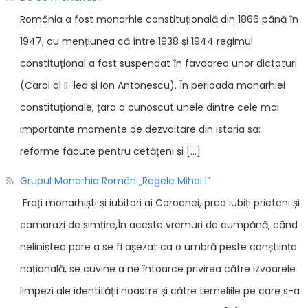
România a fost monarhie constituțională din 1866 până în
1947, cu mențiunea că între 1938 și 1944 regimul
constituțional a fost suspendat în favoarea unor dictaturi
(Carol al II-lea și Ion Antonescu). În perioada monarhiei
constituționale, țara a cunoscut unele dintre cele mai
importante momente de dezvoltare din istoria sa:
reforme făcute pentru cetățeni și […]
Grupul Monarhic Român „Regele Mihai I”
Frați monarhiști și iubitori ai Coroanei, prea iubiți prieteni și
camarazi de simțire,În aceste vremuri de cumpănă, când
neliniștea pare a se fi așezat ca o umbră peste conștiința
națională, se cuvine a ne întoarce privirea către izvoarele
limpezi ale identității noastre și către temeliile pe care s-a