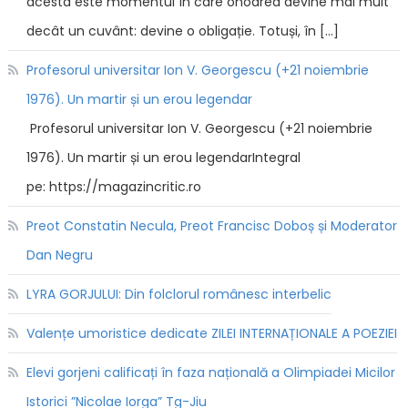
acesta este momentul în care onoarea devine mai mult
decât un cuvânt: devine o obligație. Totuși, în […]
Profesorul universitar Ion V. Georgescu (+21 noiembrie
1976). Un martir și un erou legendar
Profesorul universitar Ion V. Georgescu (+21 noiembrie
1976). Un martir și un erou legendarIntegral
pe: https://magazincritic.ro
Preot Constatin Necula, Preot Francisc Doboș și Moderator
Dan Negru
LYRA GORJULUI: Din folclorul românesc interbelic
Valențe umoristice dedicate ZILEI INTERNAȚIONALE A POEZIEI
Elevi gorjeni calificați în faza națională a Olimpiadei Micilor
Istorici ”Nicolae Iorga” Tg-Jiu