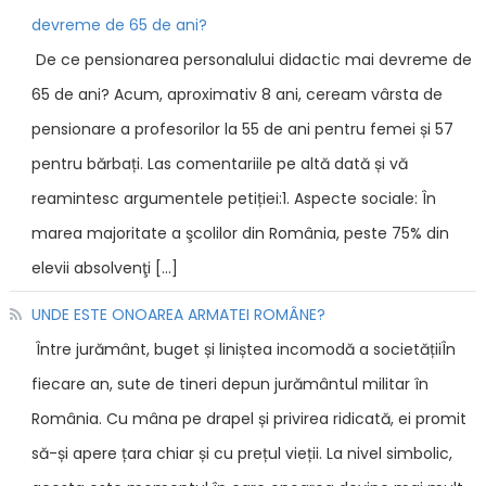
devreme de 65 de ani?
De ce pensionarea personalului didactic mai devreme de
65 de ani? Acum, aproximativ 8 ani, ceream vârsta de
pensionare a profesorilor la 55 de ani pentru femei și 57
pentru bărbați. Las comentariile pe altă dată și vă
reamintesc argumentele petiției:1. Aspecte sociale: În
marea majoritate a şcolilor din România, peste 75% din
elevii absolvenţi […]
UNDE ESTE ONOAREA ARMATEI ROMÂNE?
Între jurământ, buget și liniștea incomodă a societățiiÎn
fiecare an, sute de tineri depun jurământul militar în
România. Cu mâna pe drapel și privirea ridicată, ei promit
să-și apere țara chiar și cu prețul vieții. La nivel simbolic,