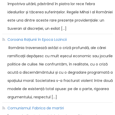
împotriva uitării, păstrând în piatra lor rece febra
idealurilor și tăcerea suferințelor. Regele Mihai I al României
este una dintre aceste rare prezențe providențiale: un
Suveran al discreției, un exilat […]
Coroana Rațiunii în Epoca Lozincii
România traversează astăzi o criză profundă, ale cărei
ramificații depășesc cu mult eșecul economic sau jocurile
politice de culise. Ne confruntăm, în realitate, cu o criză
acută a discernământului și cu o degradare programată a
spațiului moral. Societatea s-a fracturat violent între două
modele de existență total opuse: pe de o parte, rigoarea
argumentului, respectul […]
Comunismul: Fabrica de martiri