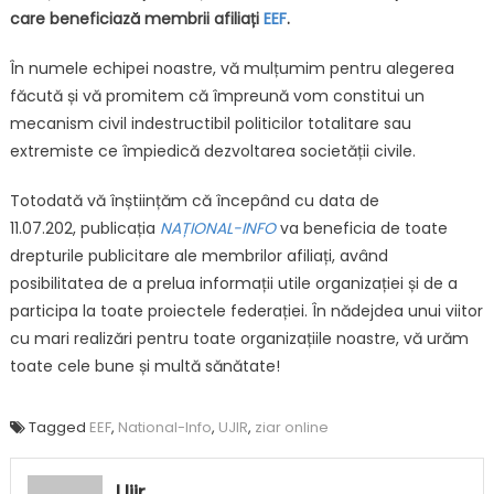
care beneficiază membrii afiliați
EEF
.
În numele echipei noastre, vă mulțumim pentru alegerea
făcută și vă promitem că împreună vom constitui un
mecanism civil indestructibil politicilor totalitare sau
extremiste ce împiedică dezvoltarea societății civile.
Totodată vă înștiințăm că începând cu data de
11.07.202, publicația
NAȚIONAL-INFO
va beneficia de toate
drepturile publicitare ale membrilor afiliați, având
posibilitatea de a prelua informații utile organizației și de a
participa la toate proiectele federației. În nădejdea unui viitor
cu mari realizări pentru toate organizațiile noastre, vă urăm
toate cele bune și multă sănătate!
Tagged
EEF
,
National-Info
,
UJIR
,
ziar online
Ujir