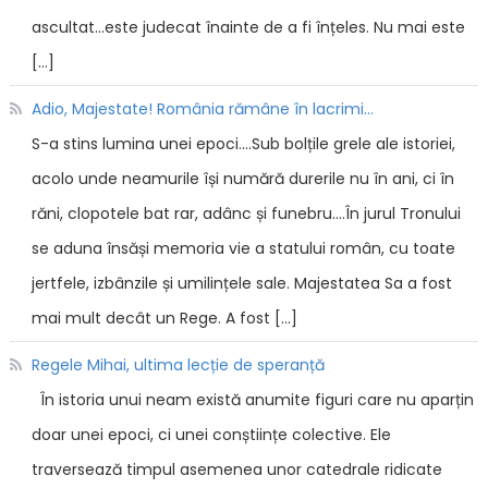
ascultat...este judecat înainte de a fi înțeles. Nu mai este
[…]
Adio, Majestate! România rămâne în lacrimi...
S-a stins lumina unei epoci....Sub bolțile grele ale istoriei,
acolo unde neamurile își numără durerile nu în ani, ci în
răni, clopotele bat rar, adânc și funebru....În jurul Tronului
se aduna însăși memoria vie a statului român, cu toate
jertfele, izbânzile și umilințele sale. Majestatea Sa a fost
mai mult decât un Rege. A fost […]
Regele Mihai, ultima lecție de speranță
În istoria unui neam există anumite figuri care nu aparțin
doar unei epoci, ci unei conștiințe colective. Ele
traversează timpul asemenea unor catedrale ridicate