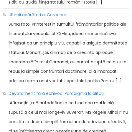
zidit, cu trudă, ființa statului român. Istoria […]
Ultimii apărători ai Coroanei
Sursă foto: PrinterestÎn tumultul frământărilor politice ale
începutului veacului al XX-lea, ideea monarhică s-a
înfățișat ca un principiu viu, capabil a asigura demnitatea
statului. Monarhiștii, animați de o credință aproape
sacerdotală în rolul Coroanei, au purtat o luptă ce nu s-a
redus la simple confruntări doctrinare, ci a îmbrăcat
adesea forma unui veritabil apostolat politic.Pentru […]
Devotament fără echivoc. Paradigma loialității.
Afirmația „mă autodefinesc ca fiind cea mai loială
supusă a celui mai longeviv Suveran, MS Regele Mihai I” nu
constituie doar o simplă formulare de adeziune afectivă,
ci se înfățișează drept o profesiune de credință,