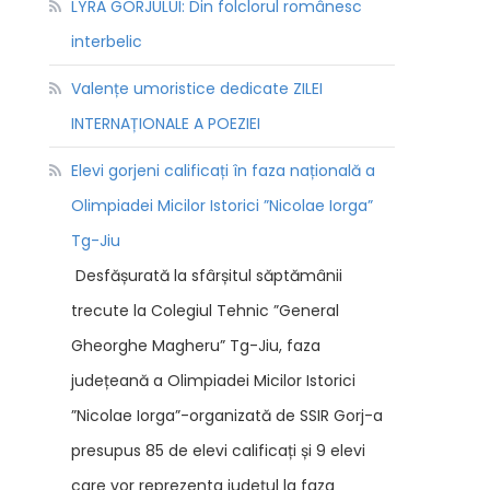
LYRA GORJULUI: Din folclorul românesc
interbelic
Valențe umoristice dedicate ZILEI
INTERNAȚIONALE A POEZIEI
Elevi gorjeni calificați în faza națională a
Olimpiadei Micilor Istorici ”Nicolae Iorga”
Tg-Jiu
Desfășurată la sfârșitul săptămânii
trecute la Colegiul Tehnic ”General
Gheorghe Magheru” Tg-Jiu, faza
județeană a Olimpiadei Micilor Istorici
”Nicolae Iorga”-organizată de SSIR Gorj-a
presupus 85 de elevi calificați și 9 elevi
care vor reprezenta județul la faza