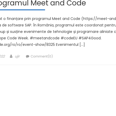
programul Meet and Code
gat o finanțare prin programul Meet and Code (https://meet-an
a de software SAP. În România, programul este coordonat pentr
up și susține evenimente de tehnologie și programare aliniate 
: Europe Code Week. #meetandcode #codeEU #SAP4Good.
e.org/ro/ro/event-show/8325 Evenimentul […]
Author
022
ujir
Comment(0)