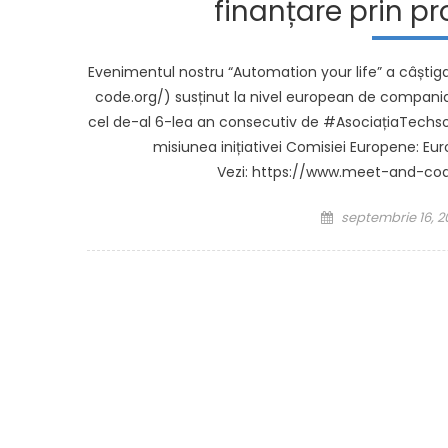
finanțare prin 
Evenimentul nostru “Automation your life” a câști
code.org/) susținut la nivel european de compani
cel de-al 6-lea an consecutiv de #AsociațiaTechso
misiunea inițiativei Comisiei Europene
Vezi: https://www.meet-and-cod
Posted on
septembrie 16, 2