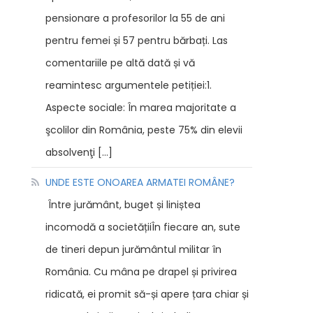
pensionare a profesorilor la 55 de ani
pentru femei și 57 pentru bărbați. Las
comentariile pe altă dată și vă
reamintesc argumentele petiției:1.
Aspecte sociale: În marea majoritate a
şcolilor din România, peste 75% din elevii
absolvenţi […]
UNDE ESTE ONOAREA ARMATEI ROMÂNE?
Între jurământ, buget și liniștea
incomodă a societățiiÎn fiecare an, sute
de tineri depun jurământul militar în
România. Cu mâna pe drapel și privirea
ridicată, ei promit să-și apere țara chiar și