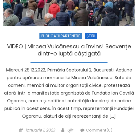
PUBLICAȚII PARTENERE
ȘTIRI
VIDEO | Mircea Vulcănescu a învins! Secvențe
dintr-o luptă câștigată
Miercuri 28.12.2022, Primăria Sectorului 2, București. Acțiune
pentru apărarea memoriei lui Mircea Vulcănescu. Sute de
oameni, membri ai multor organizații civice, protestează
afară, într-o manifestație organizată de Fundația Ion Gavrilă
Ogoranu, care a și notificat autoritățile locale și de ordine
publică în acest sens. În acest timp, reprezentanții Fundației
Ogoranu, alături de alți reprezentanți de […]
Posted on
Author
ianuarie 1, 2023
ujir
Comment(0)