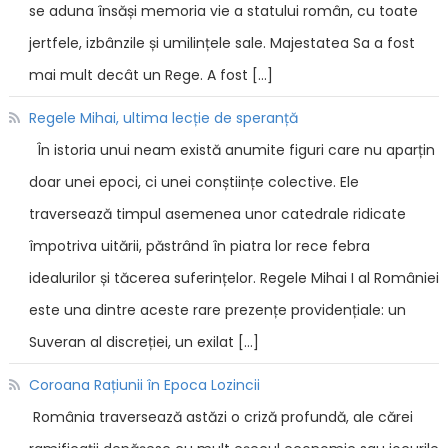
se aduna însăși memoria vie a statului român, cu toate
jertfele, izbânzile și umilințele sale. Majestatea Sa a fost
mai mult decât un Rege. A fost […]
Regele Mihai, ultima lecție de speranță
În istoria unui neam există anumite figuri care nu aparțin
doar unei epoci, ci unei conștiințe colective. Ele
traversează timpul asemenea unor catedrale ridicate
împotriva uitării, păstrând în piatra lor rece febra
idealurilor și tăcerea suferințelor. Regele Mihai I al României
este una dintre aceste rare prezențe providențiale: un
Suveran al discreției, un exilat […]
Coroana Rațiunii în Epoca Lozincii
România traversează astăzi o criză profundă, ale cărei