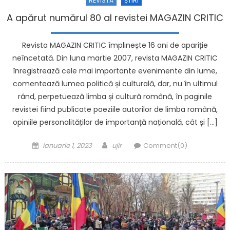
REVISTĂ
ȘTIRI
A apărut numărul 80 al revistei MAGAZIN CRITIC
Revista MAGAZIN CRITIC împlinește 16 ani de apariție
neîncetată. Din luna martie 2007, revista MAGAZIN CRITIC
înregistrează cele mai importante evenimente din lume,
comentează lumea politică și culturală, dar, nu în ultimul
rând, perpetuează limba și cultură română, în paginile
revistei fiind publicate poeziile autorilor de limba română,
opiniile personalităților de importanță națională, cât și […]
Posted on
Author
ianuarie 1, 2023
ujir
Comment(0)