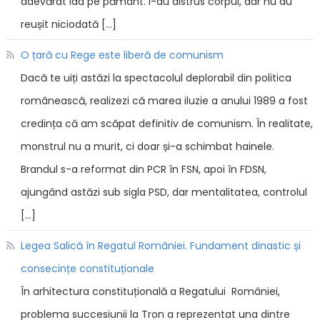
adevărat iad pe pământ. I-au distrus corpul, dar nu au
reușit niciodată […]
O țară cu Rege este liberă de comunism
Dacă te uiți astăzi la spectacolul deplorabil din politica
românească, realizezi că marea iluzie a anului 1989 a fost
credința că am scăpat definitiv de comunism. În realitate,
monstrul nu a murit, ci doar și-a schimbat hainele.
Brandul s-a reformat din PCR în FSN, apoi în FDSN,
ajungând astăzi sub sigla PSD, dar mentalitatea, controlul
[…]
Legea Salică în Regatul României. Fundament dinastic și
consecințe constituționale
În arhitectura constituțională a Regatului României,
problema succesiunii la Tron a reprezentat una dintre