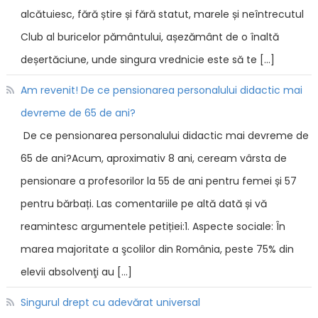
alcătuiesc, fără știre și fără statut, marele și neîntrecutul
Club al buricelor pământului, așezământ de o înaltă
deșertăciune, unde singura vrednicie este să te […]
Am revenit! De ce pensionarea personalului didactic mai
devreme de 65 de ani?
De ce pensionarea personalului didactic mai devreme de
65 de ani?Acum, aproximativ 8 ani, ceream vârsta de
pensionare a profesorilor la 55 de ani pentru femei și 57
pentru bărbați. Las comentariile pe altă dată și vă
reamintesc argumentele petiției:1. Aspecte sociale: În
marea majoritate a şcolilor din România, peste 75% din
elevii absolvenţi au […]
Singurul drept cu adevărat universal