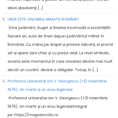
elevii absolvenţi […]
UNDE ESTE ONOAREA ARMATEI ROMÂNE?
Între jurământ, buget și liniștea incomodă a societățiiÎn
fiecare an, sute de tineri depun jurământul militar în
România. Cu mâna pe drapel și privirea ridicată, ei promit
să-și apere țara chiar și cu prețul vieții. La nivel simbolic,
acesta este momentul în care onoarea devine mai mult
decât un cuvânt: devine o obligație. Totuși, în […]
Profesorul universitar Ion V. Georgescu (+21 noiembrie
1976). Un martir și un erou legendar
Profesorul universitar Ion V. Georgescu (+21 noiembrie
1976). Un martir și un erou legendarIntegral
pe: https://magazincritic.ro