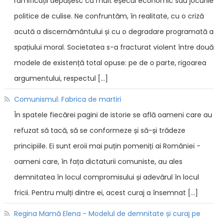
ramificații depășesc cu mult eșecul economic sau jocurile
politice de culise. Ne confruntăm, în realitate, cu o criză
acută a discernământului și cu o degradare programată a
spațiului moral. Societatea s-a fracturat violent între două
modele de existență total opuse: pe de o parte, rigoarea
argumentului, respectul […]
Comunismul: Fabrica de martiri
În spatele fiecărei pagini de istorie se află oameni care au
refuzat să tacă, să se conformeze și să-și trădeze
principiile. Ei sunt eroii mai puțin pomeniți ai României -
oameni care, în fața dictaturii comuniste, au ales
demnitatea în locul compromisului și adevărul în locul
fricii. Pentru mulți dintre ei, acest curaj a însemnat […]
Regina Mamă Elena - Modelul de demnitate și curaj pe