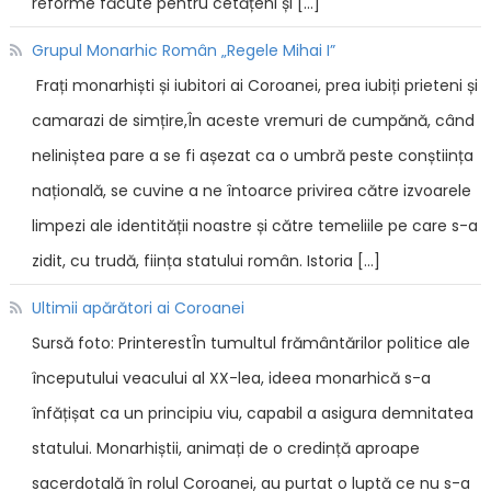
reforme făcute pentru cetățeni și […]
Grupul Monarhic Român „Regele Mihai I”
Frați monarhiști și iubitori ai Coroanei, prea iubiți prieteni și
camarazi de simțire,În aceste vremuri de cumpănă, când
neliniștea pare a se fi așezat ca o umbră peste conștiința
națională, se cuvine a ne întoarce privirea către izvoarele
limpezi ale identității noastre și către temeliile pe care s-a
zidit, cu trudă, ființa statului român. Istoria […]
Ultimii apărători ai Coroanei
Sursă foto: PrinterestÎn tumultul frământărilor politice ale
începutului veacului al XX-lea, ideea monarhică s-a
înfățișat ca un principiu viu, capabil a asigura demnitatea
statului. Monarhiștii, animați de o credință aproape
sacerdotală în rolul Coroanei, au purtat o luptă ce nu s-a