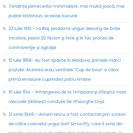
Tendința petrecerilor minimaliste: mai multă joacă, mai
puține brizbrizuri, aceeași bucurie
22 Iulie 1910 – La Blaj, jandarmii unguri descing de brâie
tricolore, peste 20 feciori şi fete şi le fac proces de
contravenţie şi agitaţie
15 Iulie 1858- Au fost tipărite în Moldova, primele mărci
poștale. Acestea erau vestitele “Cap de bour” a căror
primă emisiune cuprindea patru timbre
15 iulie 1514 – Înfrângerea de la Timișoara și sfârșitul marii
răscoale țărănești conduse de Gheorghe Doja
21 iunie 1849 – Avram Iancu a fost contactat prin scrisori
de către colonelul ungur Iosif Simonffy, care îi scria din