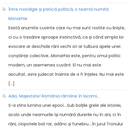
Între nostalgie și panică politică, o teamă numită
Monarhie
Există anumite cuvinte care nu mai sunt rostite cu liniște,
ci cu o tresărire aproape instinctivă, ca și când simpla lor
evocare ar deschide răni vechi ori ar tulbura apele unei
conștiințe colective...Monarhia este, pentru omul politic
modern, un asemenea cuvânt. El nu mai este
ascultat...este judecat înainte de a fi înțeles. Nu mai este
[…]
Adio, Majestate! România rămâne în lacrimi...
S-a stins lumina unei epoci....Sub bolțile grele ale istoriei,
acolo unde neamurile își numără durerile nu în ani, ci în
răni, clopotele bat rar, adânc și funebru....În jurul Tronului