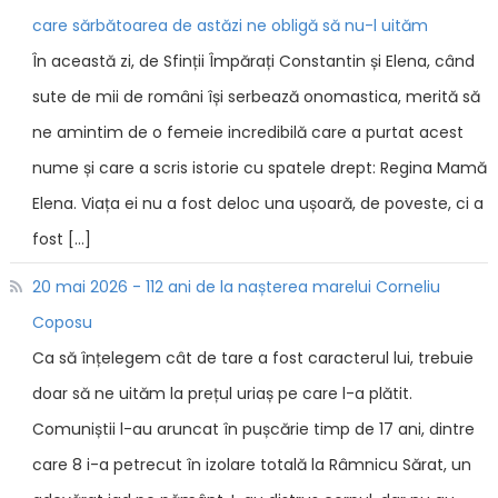
care sărbătoarea de astăzi ne obligă să nu-l uităm
În această zi, de Sfinții Împărați Constantin și Elena, când
sute de mii de români își serbează onomastica, merită să
ne amintim de o femeie incredibilă care a purtat acest
nume și care a scris istorie cu spatele drept: Regina Mamă
Elena. Viața ei nu a fost deloc una ușoară, de poveste, ci a
fost […]
20 mai 2026 - 112 ani de la nașterea marelui Corneliu
Coposu
Ca să înțelegem cât de tare a fost caracterul lui, trebuie
doar să ne uităm la prețul uriaș pe care l-a plătit.
Comuniștii l-au aruncat în pușcărie timp de 17 ani, dintre
care 8 i-a petrecut în izolare totală la Râmnicu Sărat, un