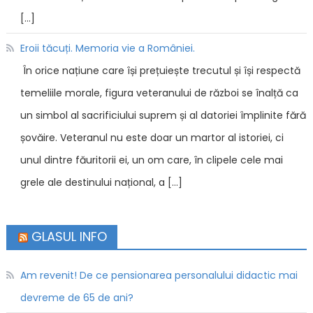
[…]
Eroii tăcuți. Memoria vie a României.
În orice națiune care își prețuiește trecutul și își respectă
temeliile morale, figura veteranului de război se înalță ca
un simbol al sacrificiului suprem și al datoriei împlinite fără
șovăire. Veteranul nu este doar un martor al istoriei, ci
unul dintre făuritorii ei, un om care, în clipele cele mai
grele ale destinului național, a […]
GLASUL INFO
Am revenit! De ce pensionarea personalului didactic mai
devreme de 65 de ani?