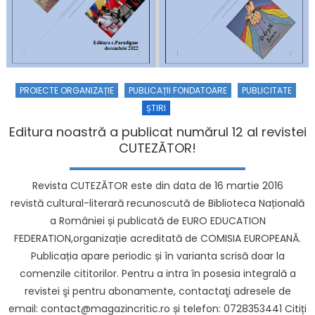
PROIECTE ORGANIZAȚIE
PUBLICAȚII FONDATOARE
PUBLICITATE
ȘTIRI
Editura noastră a publicat numărul 12 al revistei
CUTEZĂTOR!
Revista CUTEZĂTOR este din data de 16 martie 2016
revistă cultural-literară recunoscută de Biblioteca Națională
a României și publicată de EURO EDUCATION
FEDERATION,organizație acreditată de COMISIA EUROPEANĂ.
Publicația apare periodic și în varianta scrisă doar la
comenzile cititorilor. Pentru a intra în posesia integrală a
revistei şi pentru abonamente, contactaţi adresele de
email: contact@magazincritic.ro și telefon: 0728353441 Citiți