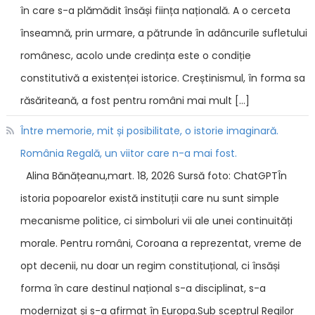
în care s-a plămădit însăși ființa națională. A o cerceta
înseamnă, prin urmare, a pătrunde în adâncurile sufletului
românesc, acolo unde credința este o condiție
constitutivă a existenței istorice. Creștinismul, în forma sa
răsăriteană, a fost pentru români mai mult […]
Între memorie, mit și posibilitate, o istorie imaginară.
România Regală, un viitor care n-a mai fost.
Alina Bănățeanu,mart. 18, 2026 Sursă foto: ChatGPTÎn
istoria popoarelor există instituții care nu sunt simple
mecanisme politice, ci simboluri vii ale unei continuități
morale. Pentru români, Coroana a reprezentat, vreme de
opt decenii, nu doar un regim constituțional, ci însăși
forma în care destinul național s-a disciplinat, s-a
modernizat și s-a afirmat în Europa.Sub sceptrul Regilor