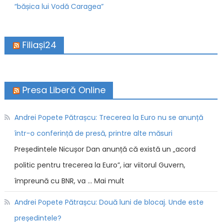
“bășica lui Vodă Caragea”
Filiași24
Presa Liberă Online
Andrei Popete Pătrașcu: Trecerea la Euro nu se anunță
într-o conferință de presă, printre alte măsuri
Președintele Nicușor Dan anunță că există un „acord
politic pentru trecerea la Euro”, iar viitorul Guvern,
împreună cu BNR, va … Mai mult
Andrei Popete Pătrașcu: Două luni de blocaj. Unde este
președintele?