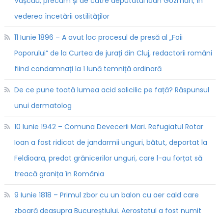
Vașcău, precum și de către deputatul Ioan Gozman, în
vederea încetării ostilităților
11 Iunie 1896 – A avut loc procesul de presă al „Foii
Poporului” de la Curtea de jurați din Cluj, redactorii români
fiind condamnați la 1 lună temniță ordinară
De ce pune toată lumea acid salicilic pe față? Răspunsul
unui dermatolog
10 Iunie 1942 – Comuna Devecerii Mari. Refugiatul Rotar
Ioan a fost ridicat de jandarmii unguri, bătut, deportat la
Feldioara, predat grănicerilor unguri, care l-au forțat să
treacă granița în România
9 Iunie 1818 – Primul zbor cu un balon cu aer cald care
zboară deasupra Bucureștiului. Aerostatul a fost numit