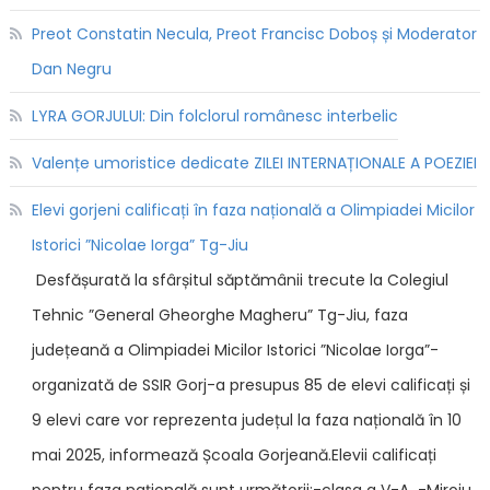
Preot Constatin Necula, Preot Francisc Doboș și Moderator
Dan Negru
LYRA GORJULUI: Din folclorul românesc interbelic
Valențe umoristice dedicate ZILEI INTERNAȚIONALE A POEZIEI
Elevi gorjeni calificați în faza națională a Olimpiadei Micilor
Istorici ”Nicolae Iorga” Tg-Jiu
Desfășurată la sfârșitul săptămânii trecute la Colegiul
Tehnic ”General Gheorghe Magheru” Tg-Jiu, faza
județeană a Olimpiadei Micilor Istorici ”Nicolae Iorga”-
organizată de SSIR Gorj-a presupus 85 de elevi calificați și
9 elevi care vor reprezenta județul la faza națională în 10
mai 2025, informează Școala Gorjeană.Elevii calificați
pentru faza națională sunt următorii:-clasa a V-A -Miroiu