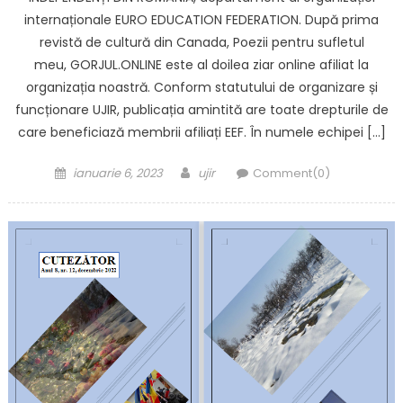
internaționale EURO EDUCATION FEDERATION. După prima
revistă de cultură din Canada, Poezii pentru sufletul
meu, GORJUL.ONLINE este al doilea ziar online afiliat la
organizația noastră. Conform statutului de organizare și
funcționare UJIR, publicația amintită are toate drepturile de
care beneficiază membrii afiliați EEF. În numele echipei […]
Posted on
Author
ianuarie 6, 2023
ujir
Comment(0)