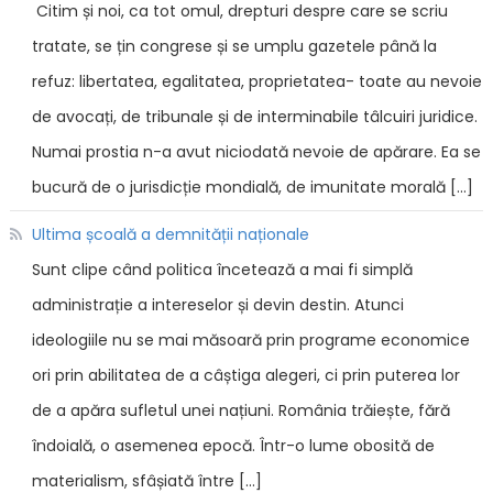
Citim și noi, ca tot omul, drepturi despre care se scriu
tratate, se țin congrese și se umplu gazetele până la
refuz: libertatea, egalitatea, proprietatea- toate au nevoie
de avocați, de tribunale și de interminabile tâlcuiri juridice.
Numai prostia n-a avut niciodată nevoie de apărare. Ea se
bucură de o jurisdicție mondială, de imunitate morală […]
Ultima școală a demnității naționale
Sunt clipe când politica încetează a mai fi simplă
administrație a intereselor și devin destin. Atunci
ideologiile nu se mai măsoară prin programe economice
ori prin abilitatea de a câștiga alegeri, ci prin puterea lor
de a apăra sufletul unei națiuni. România trăiește, fără
îndoială, o asemenea epocă. Într-o lume obosită de
materialism, sfâșiată între […]