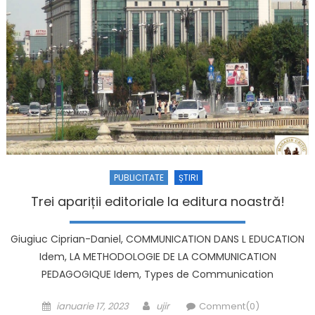
PUBLICITATE
ȘTIRI
Trei apariții editoriale la editura noastră!
Giugiuc Ciprian-Daniel, COMMUNICATION DANS L EDUCATION
Idem, LA METHODOLOGIE DE LA COMMUNICATION
PEDAGOGIQUE Idem, Types de Communication
Posted on
Author
ianuarie 17, 2023
ujir
Comment(0)