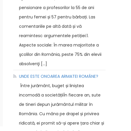
pensionare a profesorilor la 55 de ani
pentru femei și 57 pentru bărbați. Las
comentariile pe altă dată și vă
reamintesc argumentele petiției:1.
Aspecte sociale: În marea majoritate a
şcolilor din România, peste 75% din elevii
absolvenţi […]
UNDE ESTE ONOAREA ARMATEI ROMÂNE?
Între jurământ, buget și liniștea
incomodă a societățiiÎn fiecare an, sute
de tineri depun jurământul militar în
România. Cu mâna pe drapel și privirea
ridicată, ei promit să-și apere țara chiar și