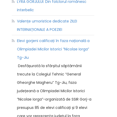
LYRA GORJULUI: Din folclorul românesc
interbelic
Valențe umoristice dedicate ZILEI
INTERNAȚIONALE A POEZIEI
Elevi gorjeni calificați în faza națională a
Olimpiadei Micilor Istorici ”Nicolae Iorga”
Tg-Jiu
Desfășurată la sfârșitul săptămânii
trecute la Colegiul Tehnic ”General
Gheorghe Magheru” Tg-Jiu, faza
județeană a Olimpiadei Micilor Istorici
”Nicolae Iorga”-organizată de SSIR Gorj-a
presupus 85 de elevi calificați și 9 elevi
care vor reprezenta județul la faza