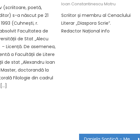
Ioan Constantinescu Motru
 (scriitoare, poetă,
editor) s-a născut pe 21
Scriitor și membru al Cenaclului
1993 (Cuhnești, r.
Literar „Diaspora Scrie”.
 absolvit Facultatea de
Redactor Național info
versității de Stat „Alecu
ți – Licență. De asemenea,
ntă a Facultății de Litere
ții de stat „Alexandru Ioan
– Master, doctorandă la
rală Filologie din cadrul
 […]
Daniela Şontică – Membru de Onoare UJIR