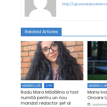
http://ujir.euroeducation.r
Related Articles
MEMBRII UJIR
ȘTIRI
MEMBRII UJI
Radu Mara Mădălina a fost
Maria Iv
numită pentru un nou
Onoare U
mandat redactor șef al
Posted o
septembr