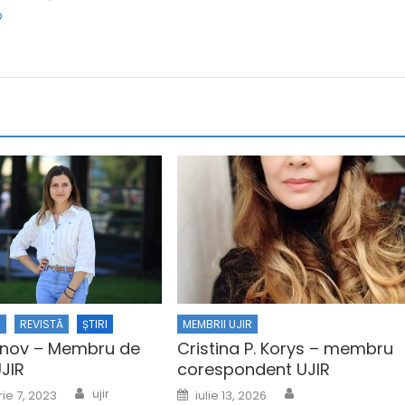
o
R
REVISTĂ
ȘTIRI
MEMBRII UJIR
anov – Membru de
Cristina P. Korys – membru
JIR
corespondent UJIR
Author
Author
n
Posted on
ujir
ie 7, 2023
iulie 13, 2026