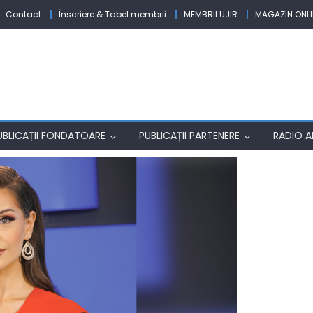
Contact
Înscriere & Tabel membrii
MEMBRII UJIR
MAGAZIN ONLI
UBLICAȚII FONDATOARE
PUBLICAȚII PARTENERE
RADIO AF