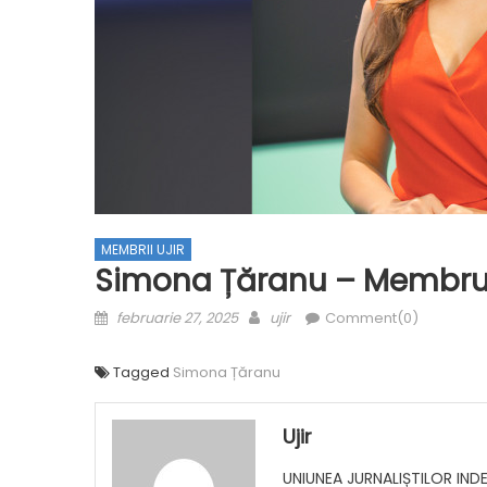
MEMBRII UJIR
Simona Țăranu – Membru
Posted on
Author
februarie 27, 2025
ujir
Comment(0)
Tagged
Simona Țăranu
Ujir
UNIUNEA JURNALIȘTILOR IND