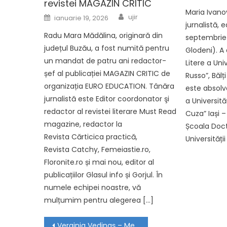
revistei MAGAZIN CRITIC
Maria Ivanov
Author
Posted on
ujir
ianuarie 19, 2026
jurnalistă, 
Radu Mara Mădălina, originară din
septembrie 
județul Buzău, a fost numită pentru
Glodeni). A
un mandat de patru ani redactor-
Litere a Uni
șef al publicației MAGAZIN CRITIC de
Russo”, Băl
organizația EURO EDUCATION. Tânăra
este absolve
jurnalistă este Editor coordonator şi
a Universită
redactor al revistei literare Must Read
Cuza” Iași 
magazine, redactor la
Școala Docto
Revista Cărticica practică,
Universității
Revista Catchy, Femeiastie.ro,
Floronite.ro și mai nou, editor al
publicațiilor Glasul info și Gorjul. În
numele echipei noastre, vă
mulțumim pentru alegerea […]
Navigare în articole
Verginia Vedinaș – Membru de Onoare UJIR