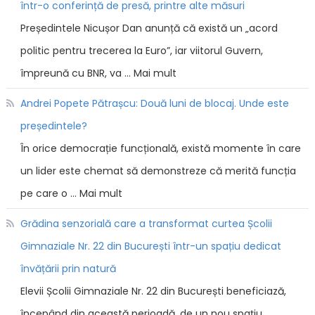
într-o conferință de presă, printre alte măsuri
Președintele Nicușor Dan anunță că există un „acord
politic pentru trecerea la Euro”, iar viitorul Guvern,
împreună cu BNR, va … Mai mult
Andrei Popete Pătrașcu: Două luni de blocaj. Unde este
președintele?
În orice democrație funcțională, există momente în care
un lider este chemat să demonstreze că merită funcția
pe care o … Mai mult
Grădina senzorială care a transformat curtea Școlii
Gimnaziale Nr. 22 din București într-un spațiu dedicat
învățării prin natură
Elevii Școlii Gimnaziale Nr. 22 din București beneficiază,
începând din această perioadă, de un nou spațiu