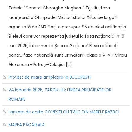
Tehnic ”General Gheorghe Magheru” Tg-Jiu, faza
județeană a Olimpiadei Micilor Istorici ”Nicolae Iorga”-
organizată de SSIR Gorj-a presupus 85 de elevi calificați și
9 elevi care vor reprezenta județul la faza națională în 10
mai 2025, informează Școala Gorjeană.Elevii calificați
pentru faza națională sunt următorii:-clasa a V-A -Miroiu
Alexandru –Petruș-Colegiul […]
Protest de mare amploare în BUCUREȘTI
24 ianuarie 2025, TÂRGU JIU: UNIREA PRINCIPATELOR
ROMÂNE
Lansare de carte. POVEȘTI CU TÂLC DIN MARELE RĂZBOI
MAREA PĂCĂLEALĂ