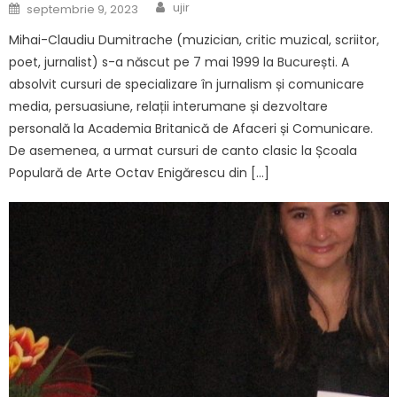
Author
Posted on
ujir
septembrie 9, 2023
Mihai-Claudiu Dumitrache (muzician, critic muzical, scriitor,
poet, jurnalist) s-a născut pe 7 mai 1999 la București. A
absolvit cursuri de specializare în jurnalism și comunicare
media, persuasiune, relații interumane și dezvoltare
personală la Academia Britanică de Afaceri și Comunicare.
De asemenea, a urmat cursuri de canto clasic la Școala
Populară de Arte Octav Enigărescu din […]