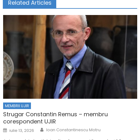
Related Articles
MEMBRII UJIR
Strugar Constantin Remus – membru
corespondent UJIR
Author
Posted on
Ioan Constantinescu Motru
iulie 13, 2026