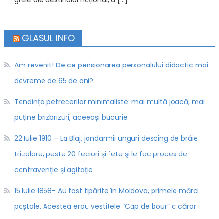
grele ale destinului național, a […]
GLASUL INFO
Am revenit! De ce pensionarea personalului didactic mai
devreme de 65 de ani?
Tendința petrecerilor minimaliste: mai multă joacă, mai
puține brizbrizuri, aceeași bucurie
22 Iulie 1910 – La Blaj, jandarmii unguri descing de brâie
tricolore, peste 20 feciori şi fete şi le fac proces de
contravenţie şi agitaţie
15 Iulie 1858- Au fost tipărite în Moldova, primele mărci
poștale. Acestea erau vestitele “Cap de bour” a căror