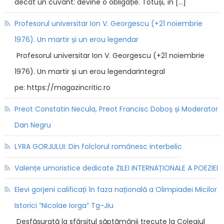
decât un cuvânt: devine o obligație. Totuși, în […]
Profesorul universitar Ion V. Georgescu (+21 noiembrie
1976). Un martir și un erou legendar
Profesorul universitar Ion V. Georgescu (+21 noiembrie
1976). Un martir și un erou legendarIntegral
pe: https://magazincritic.ro
Preot Constatin Necula, Preot Francisc Doboș și Moderator
Dan Negru
LYRA GORJULUI: Din folclorul românesc interbelic
Valențe umoristice dedicate ZILEI INTERNAȚIONALE A POEZIEI
Elevi gorjeni calificați în faza națională a Olimpiadei Micilor
Istorici ”Nicolae Iorga” Tg-Jiu
Desfășurată la sfârșitul săptămânii trecute la Colegiul