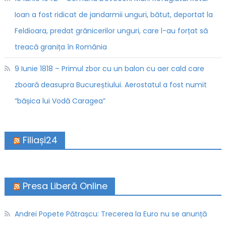
Ioan a fost ridicat de jandarmii unguri, bătut, deportat la
Feldioara, predat grănicerilor unguri, care l-au forțat să
treacă granița în România
9 Iunie 1818 – Primul zbor cu un balon cu aer cald care
zboară deasupra Bucureștiului. Aerostatul a fost numit
“bășica lui Vodă Caragea”
Filiași24
Presa Liberă Online
Andrei Popete Pătrașcu: Trecerea la Euro nu se anunță