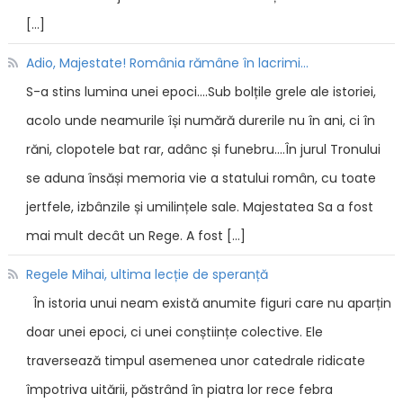
[…]
Adio, Majestate! România rămâne în lacrimi...
S-a stins lumina unei epoci....Sub bolțile grele ale istoriei,
acolo unde neamurile își numără durerile nu în ani, ci în
răni, clopotele bat rar, adânc și funebru....În jurul Tronului
se aduna însăși memoria vie a statului român, cu toate
jertfele, izbânzile și umilințele sale. Majestatea Sa a fost
mai mult decât un Rege. A fost […]
Regele Mihai, ultima lecție de speranță
În istoria unui neam există anumite figuri care nu aparțin
doar unei epoci, ci unei conștiințe colective. Ele
traversează timpul asemenea unor catedrale ridicate
împotriva uitării, păstrând în piatra lor rece febra