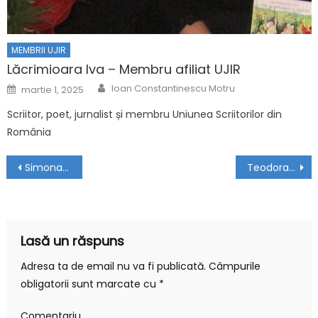
MEMBRII UJIR
Lăcrimioara Iva – Membru afiliat UJIR
Author
Posted on
Ioan Constantinescu Motru
martie 1, 2025
Scriitor, poet, jurnalist și membru Uniunea Scriitorilor din
România
Navigare în articole
Simona Țăranu – Membru de Onoare UJIR
Teodora Marin – Membru Corespondent UJIR
Lasă un răspuns
Adresa ta de email nu va fi publicată.
Câmpurile
obligatorii sunt marcate cu
*
Comentariu