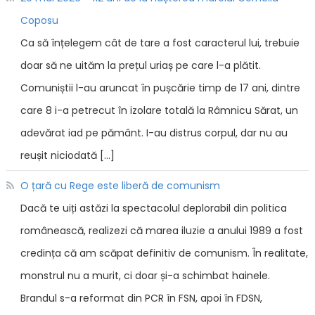
Coposu
Ca să înțelegem cât de tare a fost caracterul lui, trebuie
doar să ne uităm la prețul uriaș pe care l-a plătit.
Comuniștii l-au aruncat în pușcărie timp de 17 ani, dintre
care 8 i-a petrecut în izolare totală la Râmnicu Sărat, un
adevărat iad pe pământ. I-au distrus corpul, dar nu au
reușit niciodată […]
O țară cu Rege este liberă de comunism
Dacă te uiți astăzi la spectacolul deplorabil din politica
românească, realizezi că marea iluzie a anului 1989 a fost
credința că am scăpat definitiv de comunism. În realitate,
monstrul nu a murit, ci doar și-a schimbat hainele.
Brandul s-a reformat din PCR în FSN, apoi în FDSN,