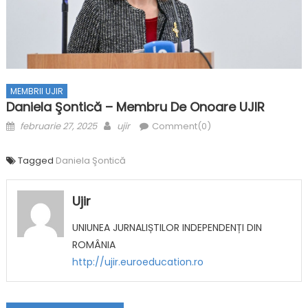
MEMBRII UJIR
Daniela Şontică – Membru De Onoare UJIR
Posted on
Author
februarie 27, 2025
ujir
Comment(0)
Tagged
Daniela Şontică
Ujir
UNIUNEA JURNALIȘTILOR INDEPENDENȚI DIN
ROMÂNIA
http://ujir.euroeducation.ro