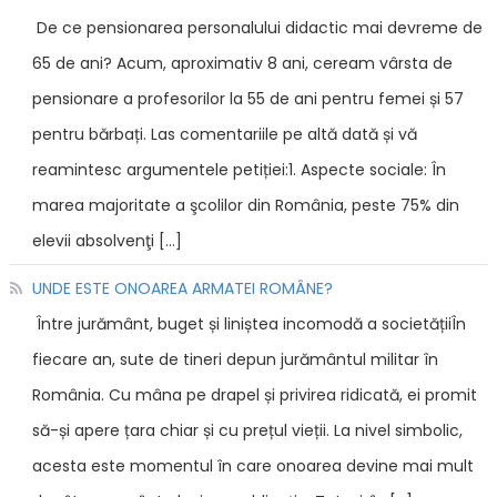
De ce pensionarea personalului didactic mai devreme de
65 de ani? Acum, aproximativ 8 ani, ceream vârsta de
pensionare a profesorilor la 55 de ani pentru femei și 57
pentru bărbați. Las comentariile pe altă dată și vă
reamintesc argumentele petiției:1. Aspecte sociale: În
marea majoritate a şcolilor din România, peste 75% din
elevii absolvenţi […]
UNDE ESTE ONOAREA ARMATEI ROMÂNE?
Între jurământ, buget și liniștea incomodă a societățiiÎn
fiecare an, sute de tineri depun jurământul militar în
România. Cu mâna pe drapel și privirea ridicată, ei promit
să-și apere țara chiar și cu prețul vieții. La nivel simbolic,
acesta este momentul în care onoarea devine mai mult