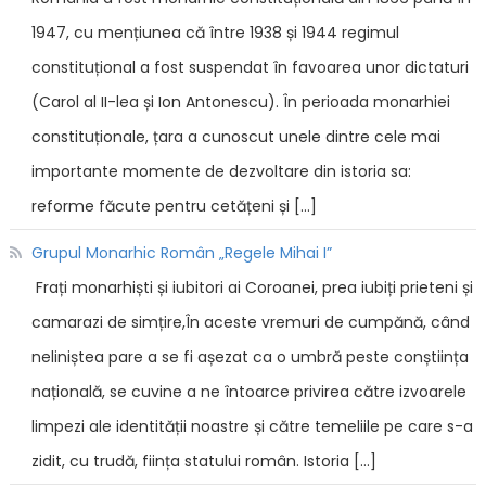
1947, cu mențiunea că între 1938 și 1944 regimul
constituțional a fost suspendat în favoarea unor dictaturi
(Carol al II-lea și Ion Antonescu). În perioada monarhiei
constituționale, țara a cunoscut unele dintre cele mai
importante momente de dezvoltare din istoria sa:
reforme făcute pentru cetățeni și […]
Grupul Monarhic Român „Regele Mihai I”
Frați monarhiști și iubitori ai Coroanei, prea iubiți prieteni și
camarazi de simțire,În aceste vremuri de cumpănă, când
neliniștea pare a se fi așezat ca o umbră peste conștiința
națională, se cuvine a ne întoarce privirea către izvoarele
limpezi ale identității noastre și către temeliile pe care s-a
zidit, cu trudă, ființa statului român. Istoria […]