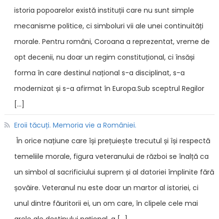
istoria popoarelor există instituții care nu sunt simple
mecanisme politice, ci simboluri vii ale unei continuități
morale. Pentru români, Coroana a reprezentat, vreme de
opt decenii, nu doar un regim constituțional, ci însăși
forma în care destinul național s-a disciplinat, s-a
modernizat și s-a afirmat în Europa.Sub sceptrul Regilor
[…]
Eroii tăcuți. Memoria vie a României.
În orice națiune care își prețuiește trecutul și își respectă
temeliile morale, figura veteranului de război se înalță ca
un simbol al sacrificiului suprem și al datoriei împlinite fără
șovăire. Veteranul nu este doar un martor al istoriei, ci
unul dintre făuritorii ei, un om care, în clipele cele mai