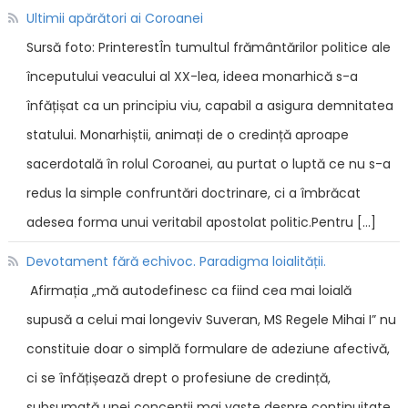
Ultimii apărători ai Coroanei
Sursă foto: PrinterestÎn tumultul frământărilor politice ale
începutului veacului al XX-lea, ideea monarhică s-a
înfățișat ca un principiu viu, capabil a asigura demnitatea
statului. Monarhiștii, animați de o credință aproape
sacerdotală în rolul Coroanei, au purtat o luptă ce nu s-a
redus la simple confruntări doctrinare, ci a îmbrăcat
adesea forma unui veritabil apostolat politic.Pentru […]
Devotament fără echivoc. Paradigma loialității.
Afirmația „mă autodefinesc ca fiind cea mai loială
supusă a celui mai longeviv Suveran, MS Regele Mihai I” nu
constituie doar o simplă formulare de adeziune afectivă,
ci se înfățișează drept o profesiune de credință,
subsumată unei concepții mai vaste despre continuitate,