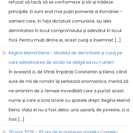
refuzat să tacă, să se conformeze și să-și trădeze
principiile. Ei sunt eroii mai puțin pomeniți ai României -
oameni care, în fața dictaturii comuniste, au ales
demnitatea în locul compromisului și adevărul în locul
fricii. Pentru mulți dintre ei, acest curaj a însemnat […]
Regina Mamă Elena - Modelul de demnitate și curaj pe
care sărbătoarea de astăzi ne obligă să nu-l uităm
În această zi, de Sfinții Împărați Constantin și Elena, când
sute de mii de români își serbează onomastica, merită să
ne amintim de o femeie incredibilă care a purtat acest
nume și care a scris istorie cu spatele drept: Regina Mamă
Elena. Viața ei nu a fost deloc una ușoară, de poveste, ci a
fost […]
20 mai 2026 - 112 ani de la nașterea marelui Corneliu