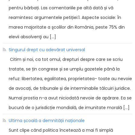
pentru bărbați. Las comentariile pe altă dată și vă
reamintesc argumentele petiției:1. Aspecte sociale: În
marea majoritate a şcolilor din România, peste 75% din
elevii absolvenţi au […]
Singurul drept cu adevărat universal
Citim și noi, ca tot omul, drepturi despre care se scriu
tratate, se țin congrese și se umplu gazetele până la
refuz: libertatea, egalitatea, proprietatea- toate au nevoie
de avocați, de tribunale și de interminabile tâlcuiri juridice.
Numai prostia n-a avut niciodată nevoie de apărare. Ea se
bucură de o jurisdicție mondială, de imunitate morală […]
Ultima școală a demnității naționale
Sunt clipe când politica încetează a mai fi simplă