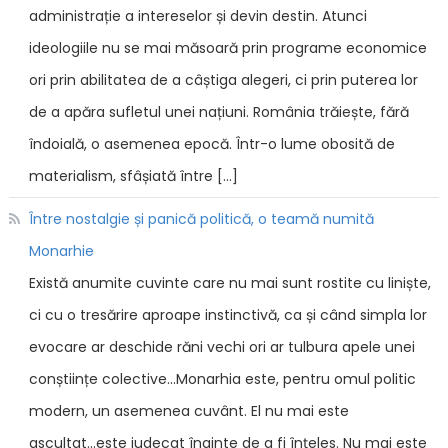
administrație a intereselor și devin destin. Atunci
ideologiile nu se mai măsoară prin programe economice
ori prin abilitatea de a câștiga alegeri, ci prin puterea lor
de a apăra sufletul unei națiuni. România trăiește, fără
îndoială, o asemenea epocă. Într-o lume obosită de
materialism, sfâșiată între […]
Între nostalgie și panică politică, o teamă numită
Monarhie
Există anumite cuvinte care nu mai sunt rostite cu liniște,
ci cu o tresărire aproape instinctivă, ca și când simpla lor
evocare ar deschide răni vechi ori ar tulbura apele unei
conștiințe colective...Monarhia este, pentru omul politic
modern, un asemenea cuvânt. El nu mai este
ascultat...este judecat înainte de a fi înțeles. Nu mai este