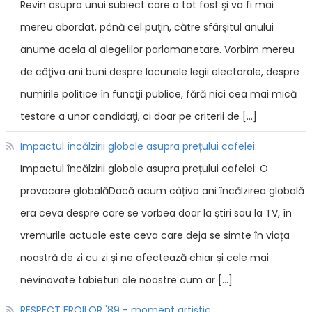
Revin asupra unui subiect care a tot fost şi va fi mai
mereu abordat, până cel puţin, către sfârşitul anului
anume acela al alegelilor parlamanetare. Vorbim mereu
de câţiva ani buni despre lacunele legii electorale, despre
numirile politice în funcţii publice, fără nici cea mai mică
testare a unor candidaţi, ci doar pe criterii de […]
Impactul încălzirii globale asupra prețului cafelei:
Impactul încălzirii globale asupra prețului cafelei: O
provocare globalăDacă acum câțiva ani încălzirea globală
era ceva despre care se vorbea doar la știri sau la TV, în
vremurile actuale este ceva care deja se simte în viața
noastră de zi cu zi și ne afectează chiar și cele mai
nevinovate tabieturi ale noastre cum ar […]
RESPECT EROILOR '89 - moment artistic