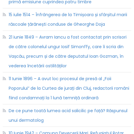
primă emisiune cuprindea patru timbre
15 iulie 1514 – Înfrângerea de la Timișoara și sfârșitul marii
răscoale țărănești conduse de Gheorghe Doja
21 iunie 1849 – Avram Iancu a fost contactat prin scrisori
de către colonelul ungur Iosif Simonffy, care îi scria din
Vașcău, precum și de către deputatul Ioan Gozman, în
vederea încetării ostilităților
11 Iunie 1896 – A avut loc procesul de presă al „Foii
Poporului” de la Curtea de jurați din Cluj, redactorii români
fiind condamnați la 1 lună temniță ordinară
De ce pune toată lumea acid salicilic pe față? Răspunsul
unui dermatolog
10 Iunie 1942 – Comuna Devecerii Mari. Refugiatul Rotar