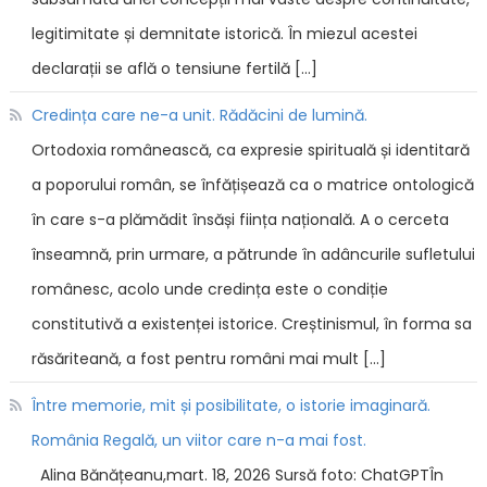
legitimitate și demnitate istorică. În miezul acestei
declarații se află o tensiune fertilă […]
Credința care ne-a unit. Rădăcini de lumină.
Ortodoxia românească, ca expresie spirituală și identitară
a poporului român, se înfățișează ca o matrice ontologică
în care s-a plămădit însăși ființa națională. A o cerceta
înseamnă, prin urmare, a pătrunde în adâncurile sufletului
românesc, acolo unde credința este o condiție
constitutivă a existenței istorice. Creștinismul, în forma sa
răsăriteană, a fost pentru români mai mult […]
Între memorie, mit și posibilitate, o istorie imaginară.
România Regală, un viitor care n-a mai fost.
Alina Bănățeanu,mart. 18, 2026 Sursă foto: ChatGPTÎn