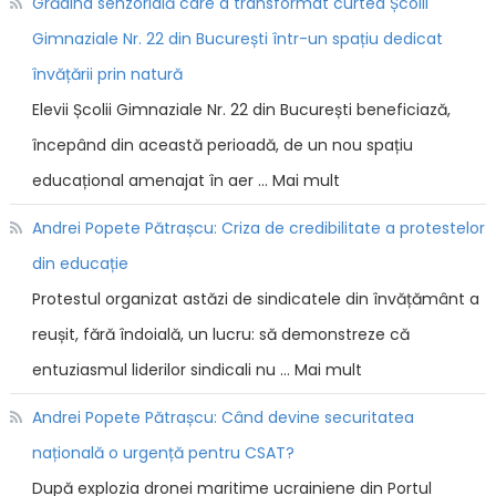
Grădina senzorială care a transformat curtea Școlii
Gimnaziale Nr. 22 din București într-un spațiu dedicat
învățării prin natură
Elevii Școlii Gimnaziale Nr. 22 din București beneficiază,
începând din această perioadă, de un nou spațiu
educațional amenajat în aer … Mai mult
Andrei Popete Pătrașcu: Criza de credibilitate a protestelor
din educație
Protestul organizat astăzi de sindicatele din învățământ a
reușit, fără îndoială, un lucru: să demonstreze că
entuziasmul liderilor sindicali nu … Mai mult
Andrei Popete Pătrașcu: Când devine securitatea
națională o urgență pentru CSAT?
După explozia dronei maritime ucrainiene din Portul