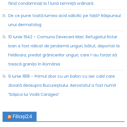
fiind condamnați la 1 lună temniță ordinară
De ce pune toată lumea acid salicilic pe față? Răspunsul
unui dermatolog
10 Iunie 1942 – Comuna Devecerii Mari. Refugiatul Rotar
Ioan a fost ridicat de jandarmii unguri, bătut, deportat la
Feldioara, predat grănicerilor unguri, care l-au forțat să
treacă granița în România
9 Iunie 1818 – Primul zbor cu un balon cu aer cald care
zboară deasupra Bucureștiului. Aerostatul a fost numit
“bășica lui Vodă Caragea”
Filiași24