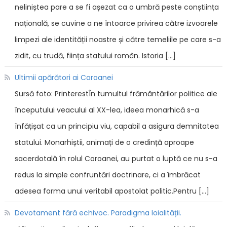
neliniștea pare a se fi așezat ca o umbră peste conștiința
națională, se cuvine a ne întoarce privirea către izvoarele
limpezi ale identității noastre și către temeliile pe care s-a
zidit, cu trudă, ființa statului român. Istoria […]
Ultimii apărători ai Coroanei
Sursă foto: PrinterestÎn tumultul frământărilor politice ale
începutului veacului al XX-lea, ideea monarhică s-a
înfățișat ca un principiu viu, capabil a asigura demnitatea
statului. Monarhiștii, animați de o credință aproape
sacerdotală în rolul Coroanei, au purtat o luptă ce nu s-a
redus la simple confruntări doctrinare, ci a îmbrăcat
adesea forma unui veritabil apostolat politic.Pentru […]
Devotament fără echivoc. Paradigma loialității.