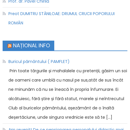
Prof. dr. Pavel Chirilă
Preot DUMITRU STĂNILOAE: DRUMUL CRUCII POPORULUI
ROMÂN
NAȚIONAL INFO
Buricul pământului ( PAMFLET)
Prin toate târgurile și mahalalele cu pretenții, găsim un soi
de oameni care umblă cu nasul pe sus,atât de sus încât
ne minunăm că nu se îneacă în propria înfumurare. Ei
alcătuiesc, fără știre și fără statut, marele și neîntrecutul
Club al buricelor pământului, așezământ de o înaltă
deșertăciune, unde singura vrednicie este să te […]
Am revenit! De ce pensionarea personalului didactic mai