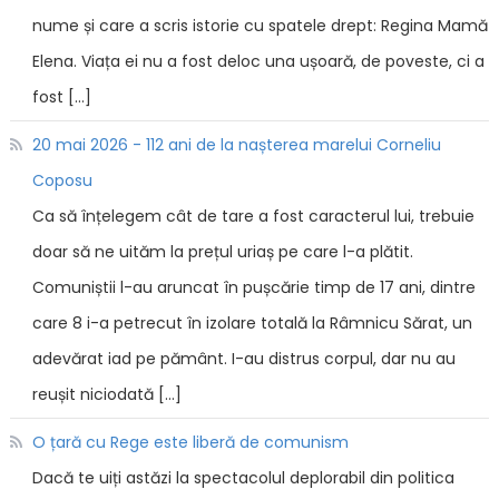
nume și care a scris istorie cu spatele drept: Regina Mamă
Elena. Viața ei nu a fost deloc una ușoară, de poveste, ci a
fost […]
20 mai 2026 - 112 ani de la nașterea marelui Corneliu
Coposu
Ca să înțelegem cât de tare a fost caracterul lui, trebuie
doar să ne uităm la prețul uriaș pe care l-a plătit.
Comuniștii l-au aruncat în pușcărie timp de 17 ani, dintre
care 8 i-a petrecut în izolare totală la Râmnicu Sărat, un
adevărat iad pe pământ. I-au distrus corpul, dar nu au
reușit niciodată […]
O țară cu Rege este liberă de comunism
Dacă te uiți astăzi la spectacolul deplorabil din politica