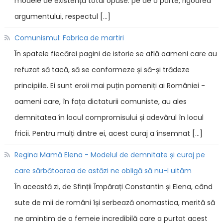
modele de existență total opuse: pe de o parte, rigoarea
argumentului, respectul […]
Comunismul: Fabrica de martiri
În spatele fiecărei pagini de istorie se află oameni care au
refuzat să tacă, să se conformeze și să-și trădeze
principiile. Ei sunt eroii mai puțin pomeniți ai României -
oameni care, în fața dictaturii comuniste, au ales
demnitatea în locul compromisului și adevărul în locul
fricii. Pentru mulți dintre ei, acest curaj a însemnat […]
Regina Mamă Elena - Modelul de demnitate și curaj pe
care sărbătoarea de astăzi ne obligă să nu-l uităm
În această zi, de Sfinții Împărați Constantin și Elena, când
sute de mii de români își serbează onomastica, merită să
ne amintim de o femeie incredibilă care a purtat acest