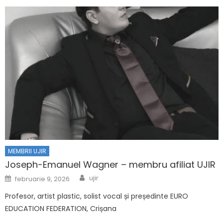
MEMBRII UJIR
Joseph-Emanuel Wagner – membru afiliat UJIR
Author
Posted on
ujir
februarie 9, 2026
Profesor, artist plastic, solist vocal și președinte EURO
EDUCATION FEDERATION, Crișana