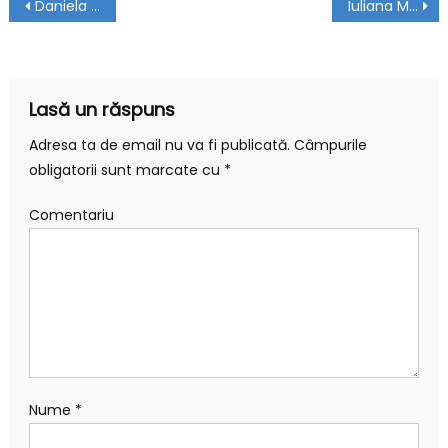
Navigare în articole
Daniela Şontică – Membru de Onoare UJIR
Iuliana Marciuc – Membru de Onoare UJIR
Lasă un răspuns
Adresa ta de email nu va fi publicată.
Câmpurile
obligatorii sunt marcate cu
*
Comentariu
Nume
*