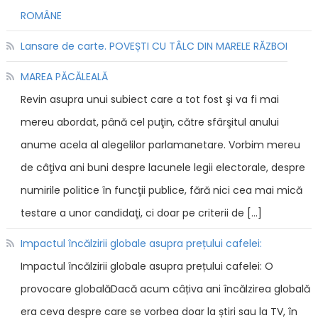
ROMÂNE
Lansare de carte. POVEȘTI CU TÂLC DIN MARELE RĂZBOI
MAREA PĂCĂLEALĂ
Revin asupra unui subiect care a tot fost şi va fi mai
mereu abordat, până cel puţin, către sfârşitul anului
anume acela al alegelilor parlamanetare. Vorbim mereu
de câţiva ani buni despre lacunele legii electorale, despre
numirile politice în funcţii publice, fără nici cea mai mică
testare a unor candidaţi, ci doar pe criterii de […]
Impactul încălzirii globale asupra prețului cafelei:
Impactul încălzirii globale asupra prețului cafelei: O
provocare globalăDacă acum câțiva ani încălzirea globală
era ceva despre care se vorbea doar la știri sau la TV, în