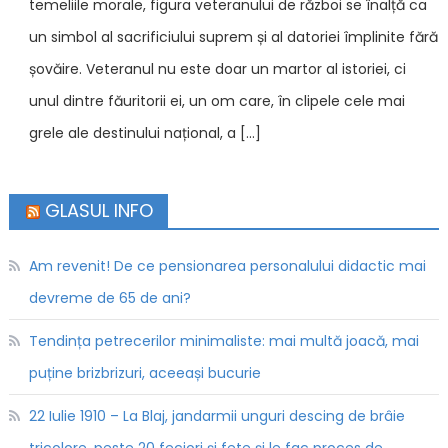
temeliile morale, figura veteranului de război se înalță ca
un simbol al sacrificiului suprem și al datoriei împlinite fără
șovăire. Veteranul nu este doar un martor al istoriei, ci
unul dintre făuritorii ei, un om care, în clipele cele mai
grele ale destinului național, a […]
GLASUL INFO
Am revenit! De ce pensionarea personalului didactic mai
devreme de 65 de ani?
Tendința petrecerilor minimaliste: mai multă joacă, mai
puține brizbrizuri, aceeași bucurie
22 Iulie 1910 – La Blaj, jandarmii unguri descing de brâie