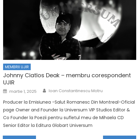
MEMBRII UJIR
Johnny Ciatlos Deak – membru corespondent
UJIR
Author
Posted on
Ioan Constantinescu Motru
martie 1, 2025
Producer la Emisiunea -Salut Romanesc Din Montreal-Oficial
page Owner and Founder la Universum VIP Studios Editor &
Co Founder la Poezii pentru sufletul meu de Mihaela CD
Senior Editor la Editura Globart Universum