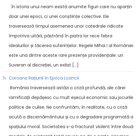
În istoria unui neam există anumite figuri care nu aparțin
doar unei epoci, ci unei conștiințe colective. Ele
traversează timpul asemenea unor catedrale ridicate
împotriva uitării, păstrând în piatra lor rece febra
idealurilor și tăcerea suferințelor. Regele Mihai I al României
este una dintre aceste rare prezențe providențiale: un
Suveran al discreției, un exilat […]
Coroana Rațiunii în Epoca Lozincii
România traversează astăzi o criză profundă, ale cărei
ramificații depășesc cu mult eșecul economic sau jocurile
politice de culise. Ne confruntăm, în realitate, cu o criză
acută a discernământului și cu o degradare programată a
spațiului moral. Societatea s-a fracturat violent între două