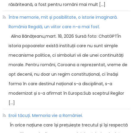
răsăriteană, a fost pentru români mai mult […]
Între memorie, mit și posibilitate, o istorie imaginară.
România Regală, un viitor care n-a mai fost.
Alina Bănățeanu,mart. 18, 2026 Sursă foto: ChatGPTÎn
istoria popoarelor există instituții care nu sunt simple
mecanisme politice, ci simboluri vii ale unei continuități
morale. Pentru români, Coroana a reprezentat, vreme de
opt decenii, nu doar un regim constituțional, ci însăși
forma în care destinul național s-a disciplinat, s-a
modernizat și s-a afirmat în Europa.Sub sceptrul Regilor
[…]
Eroii tăcuți. Memoria vie a României.
În orice națiune care își prețuiește trecutul și își respectă