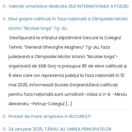
Valențe umoristice dedicate ZILEI INTERNAȚIONALE A POEZIEI
Elevi gorjeni calificați în faza națională a Olimpiadei Micilor
Istorici ”Nicolae Iorga” Tg-Jiu
Desfășurată la sfârșitul săptămânii trecute la Colegiul
Tehnic ”General Gheorghe Magheru” Tg-Jiu, faza
județeană a Olimpiadei Micilor Istorici ”Nicolae Iorga”-
organizată de SSIR Gorj-a presupus 85 de elevi calificați și
9 elevi care vor reprezenta județul la faza națională în 10
mai 2025, informează Școala Gorjeană.Elevii calificați
pentru faza națională sunt următorii:-clasa a V-A -Miroiu
Alexandru –Petruș-Colegiul […]
Protest de mare amploare în BUCUREȘTI
24 ianuarie 2025, TÂRGU JIU: UNIREA PRINCIPATELOR