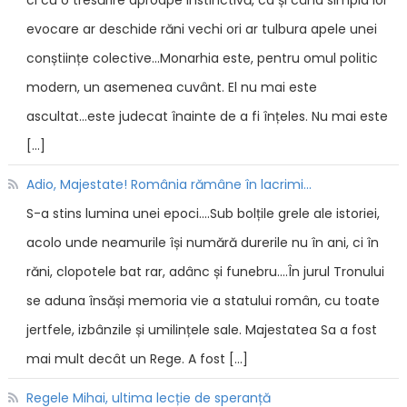
ci cu o tresărire aproape instinctivă, ca și când simpla lor
evocare ar deschide răni vechi ori ar tulbura apele unei
conștiințe colective...Monarhia este, pentru omul politic
modern, un asemenea cuvânt. El nu mai este
ascultat...este judecat înainte de a fi înțeles. Nu mai este
[…]
Adio, Majestate! România rămâne în lacrimi...
S-a stins lumina unei epoci....Sub bolțile grele ale istoriei,
acolo unde neamurile își numără durerile nu în ani, ci în
răni, clopotele bat rar, adânc și funebru....În jurul Tronului
se aduna însăși memoria vie a statului român, cu toate
jertfele, izbânzile și umilințele sale. Majestatea Sa a fost
mai mult decât un Rege. A fost […]
Regele Mihai, ultima lecție de speranță