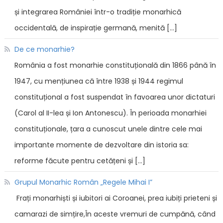
și integrarea României într-o tradiție monarhică
occidentală, de inspirație germană, menită […]
De ce monarhie?
România a fost monarhie constituțională din 1866 până în
1947, cu mențiunea că între 1938 și 1944 regimul
constituțional a fost suspendat în favoarea unor dictaturi
(Carol al II-lea și Ion Antonescu). În perioada monarhiei
constituționale, țara a cunoscut unele dintre cele mai
importante momente de dezvoltare din istoria sa:
reforme făcute pentru cetățeni și […]
Grupul Monarhic Român „Regele Mihai I”
Frați monarhiști și iubitori ai Coroanei, prea iubiți prieteni și
camarazi de simțire,În aceste vremuri de cumpănă, când