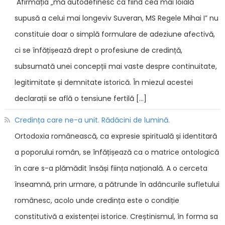
Afirmația „mă autodefinesc ca fiind cea mai loială
supusă a celui mai longeviv Suveran, MS Regele Mihai I” nu
constituie doar o simplă formulare de adeziune afectivă,
ci se înfățișează drept o profesiune de credință,
subsumată unei concepții mai vaste despre continuitate,
legitimitate și demnitate istorică. În miezul acestei
declarații se află o tensiune fertilă […]
Credința care ne-a unit. Rădăcini de lumină.
Ortodoxia românească, ca expresie spirituală și identitară
a poporului român, se înfățișează ca o matrice ontologică
în care s-a plămădit însăși ființa națională. A o cerceta
înseamnă, prin urmare, a pătrunde în adâncurile sufletului
românesc, acolo unde credința este o condiție
constitutivă a existenței istorice. Creștinismul, în forma sa