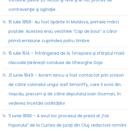
tricolore, peste 20 feciori şi fete şi le fac proces de
contravenţie şi agitaţie
15 Iulie 1858- Au fost tipărite în Moldova, primele mărci
poștale. Acestea erau vestitele “Cap de bour” a căror
primă emisiune cuprindea patru timbre
15 iulie 1514 – Înfrângerea de la Timișoara și sfârșitul marii
răscoale țărănești conduse de Gheorghe Doja
21 iunie 1849 – Avram Iancu a fost contactat prin scrisori
de către colonelul ungur Iosif Simonffy, care îi scria din
Vașcău, precum și de către deputatul Ioan Gozman, în
vederea încetării ostilităților
11 Iunie 1896 – A avut loc procesul de presă al „Foii
Poporului” de la Curtea de jurați din Cluj, redactorii români