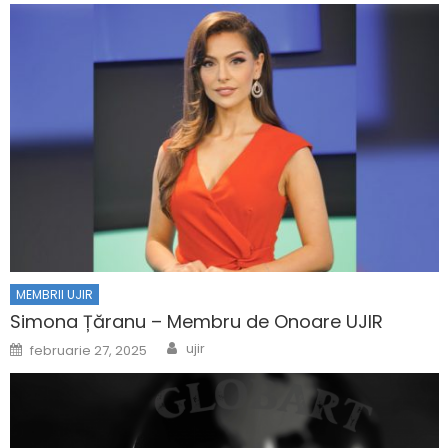
MEMBRII UJIR
Simona Țăranu – Membru de Onoare UJIR
Author
Posted on
ujir
februarie 27, 2025