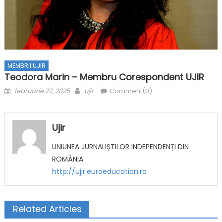
MEMBRII UJIR
Teodora Marin – Membru Corespondent UJIR
Posted on
Author
februarie 27, 2025
ujir
Comment(0)
Ujir
UNIUNEA JURNALIȘTILOR INDEPENDENȚI DIN
ROMÂNIA
http://ujir.euroeducation.ro
Related Articles