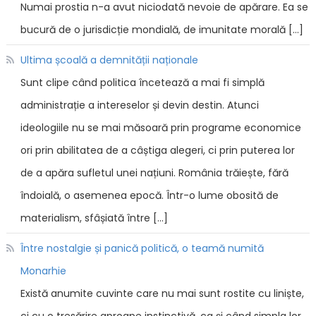
Numai prostia n-a avut niciodată nevoie de apărare. Ea se
bucură de o jurisdicție mondială, de imunitate morală […]
Ultima școală a demnității naționale
Sunt clipe când politica încetează a mai fi simplă
administrație a intereselor și devin destin. Atunci
ideologiile nu se mai măsoară prin programe economice
ori prin abilitatea de a câștiga alegeri, ci prin puterea lor
de a apăra sufletul unei națiuni. România trăiește, fără
îndoială, o asemenea epocă. Într-o lume obosită de
materialism, sfâșiată între […]
Între nostalgie și panică politică, o teamă numită
Monarhie
Există anumite cuvinte care nu mai sunt rostite cu liniște,