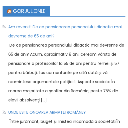
GORJUL.ONLE
Am revenit! De ce pensionarea personalului didactic mai
devreme de 65 de ani?
De ce pensionarea personalului didactic mai devreme de
65 de ani? Acum, aproximativ 8 ani, ceream vârsta de
pensionare a profesorilor la 55 de ani pentru femei și 57
pentru bărbați. Las comentariile pe altă dată și vă
reamintesc argumentele petiției:1. Aspecte sociale: În
marea majoritate a şcolilor din România, peste 75% din
elevii absolvenţi […]
UNDE ESTE ONOAREA ARMATEI ROMÂNE?
Între jurământ, buget și liniștea incomodă a societățiiÎn