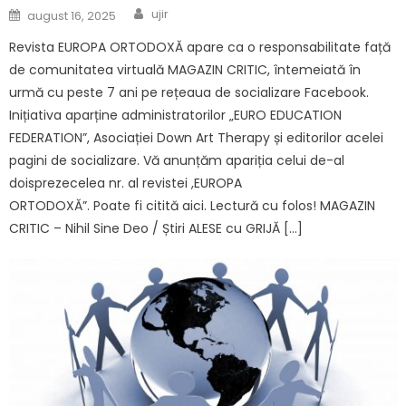
Author
Posted on
ujir
august 16, 2025
Revista EUROPA ORTODOXĂ apare ca o responsabilitate față
de comunitatea virtuală MAGAZIN CRITIC, întemeiată în
urmă cu peste 7 ani pe rețeaua de socializare Facebook.
Inițiativa aparține administratorilor „EURO EDUCATION
FEDERATION”, Asociației Down Art Therapy și editorilor acelei
pagini de socializare. Vă anunțăm apariția celui de-al
doisprezecelea nr. al revistei ,EUROPA
ORTODOXĂ”. Poate fi citită aici. Lectură cu folos! MAGAZIN
CRITIC – Nihil Sine Deo / Știri ALESE cu GRIJĂ […]