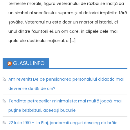
temeliile morale, figura veteranului de război se înalță ca
un simbol al sacrificiului suprem și al datoriei împlinite fără
șovăire. Veteranul nu este doar un martor al istoriei, ci
unul dintre făuritorii ei, un om care, în clipele cele mai
grele ale destinului național, a […]
GLASUL INFO
Am revenit! De ce pensionarea personalului didactic mai
devreme de 65 de ani?
Tendința petrecerilor minimaliste: mai multă joacă, mai
puține brizbrizuri, aceeași bucurie
22 Iulie 1910 – La Blaj, jandarmii unguri descing de brâie