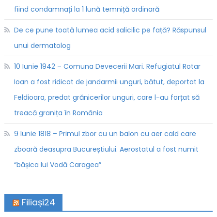
fiind condamnați la 1 lună temniță ordinară
De ce pune toată lumea acid salicilic pe față? Răspunsul
unui dermatolog
10 Iunie 1942 – Comuna Devecerii Mari. Refugiatul Rotar
Ioan a fost ridicat de jandarmii unguri, bătut, deportat la
Feldioara, predat grănicerilor unguri, care l-au forțat să
treacă granița în România
9 Iunie 1818 – Primul zbor cu un balon cu aer cald care
zboară deasupra Bucureștiului. Aerostatul a fost numit
“bășica lui Vodă Caragea”
Filiași24