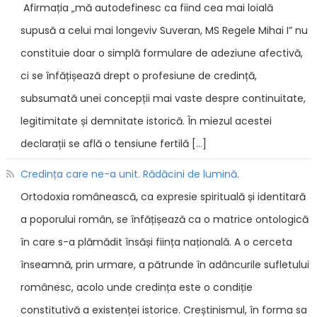
Afirmația „mă autodefinesc ca fiind cea mai loială
supusă a celui mai longeviv Suveran, MS Regele Mihai I” nu
constituie doar o simplă formulare de adeziune afectivă,
ci se înfățișează drept o profesiune de credință,
subsumată unei concepții mai vaste despre continuitate,
legitimitate și demnitate istorică. În miezul acestei
declarații se află o tensiune fertilă […]
Credința care ne-a unit. Rădăcini de lumină.
Ortodoxia românească, ca expresie spirituală și identitară
a poporului român, se înfățișează ca o matrice ontologică
în care s-a plămădit însăși ființa națională. A o cerceta
înseamnă, prin urmare, a pătrunde în adâncurile sufletului
românesc, acolo unde credința este o condiție
constitutivă a existenței istorice. Creștinismul, în forma sa