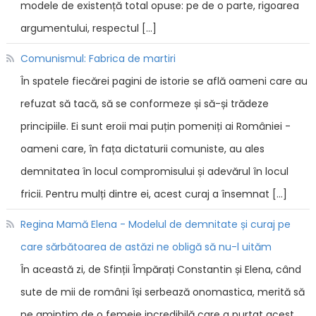
modele de existență total opuse: pe de o parte, rigoarea
argumentului, respectul […]
Comunismul: Fabrica de martiri
În spatele fiecărei pagini de istorie se află oameni care au
refuzat să tacă, să se conformeze și să-și trădeze
principiile. Ei sunt eroii mai puțin pomeniți ai României -
oameni care, în fața dictaturii comuniste, au ales
demnitatea în locul compromisului și adevărul în locul
fricii. Pentru mulți dintre ei, acest curaj a însemnat […]
Regina Mamă Elena - Modelul de demnitate și curaj pe
care sărbătoarea de astăzi ne obligă să nu-l uităm
În această zi, de Sfinții Împărați Constantin și Elena, când
sute de mii de români își serbează onomastica, merită să
ne amintim de o femeie incredibilă care a purtat acest