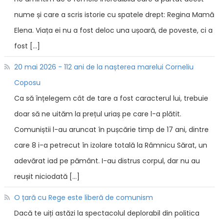
nume și care a scris istorie cu spatele drept: Regina Mamă
Elena. Viața ei nu a fost deloc una ușoară, de poveste, ci a
fost […]
20 mai 2026 - 112 ani de la nașterea marelui Corneliu
Coposu
Ca să înțelegem cât de tare a fost caracterul lui, trebuie
doar să ne uităm la prețul uriaș pe care l-a plătit.
Comuniștii l-au aruncat în pușcărie timp de 17 ani, dintre
care 8 i-a petrecut în izolare totală la Râmnicu Sărat, un
adevărat iad pe pământ. I-au distrus corpul, dar nu au
reușit niciodată […]
O țară cu Rege este liberă de comunism
Dacă te uiți astăzi la spectacolul deplorabil din politica