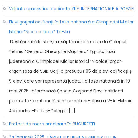
Valențe umoristice dedicate ZILEI INTERNAȚIONALE A POEZIEI
Elevi gorjeni calificați în faza națională a Olimpiadei Micilor
Istorici ”Nicolae Iorga” Tg-Jiu
Desfășurată la sfârșitul săptămânii trecute la Colegiul
Tehnic ”General Gheorghe Magheru” Tg-Jiu, faza
județeană a Olimpiadei Micilor Istorici ”Nicolae Iorga”-
organizată de SSIR Gorj-a presupus 85 de elevi calificați și
9 elevi care vor reprezenta județul la faza națională în 10
mai 2025, informează Școala Gorjeană.Elevii calificați
pentru faza națională sunt următorii:-clasa a V-A -Miroiu
Alexandru –Petruș-Colegiul […]
Protest de mare amploare în BUCUREȘTI
24 ianuarie 2025, TÂRGU JIU: UNIREA PRINCIPATELOR