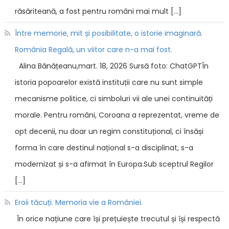
răsăriteană, a fost pentru români mai mult […]
Între memorie, mit și posibilitate, o istorie imaginară.
România Regală, un viitor care n-a mai fost.
Alina Bănățeanu,mart. 18, 2026 Sursă foto: ChatGPTÎn
istoria popoarelor există instituții care nu sunt simple
mecanisme politice, ci simboluri vii ale unei continuități
morale. Pentru români, Coroana a reprezentat, vreme de
opt decenii, nu doar un regim constituțional, ci însăși
forma în care destinul național s-a disciplinat, s-a
modernizat și s-a afirmat în Europa.Sub sceptrul Regilor
[…]
Eroii tăcuți. Memoria vie a României.
În orice națiune care își prețuiește trecutul și își respectă