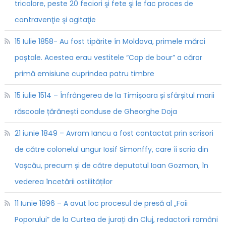
tricolore, peste 20 feciori şi fete şi le fac proces de
contravenţie şi agitaţie
15 Iulie 1858- Au fost tipărite în Moldova, primele mărci
poștale. Acestea erau vestitele “Cap de bour” a căror
primă emisiune cuprindea patru timbre
15 iulie 1514 – Înfrângerea de la Timișoara și sfârșitul marii
răscoale țărănești conduse de Gheorghe Doja
21 iunie 1849 – Avram Iancu a fost contactat prin scrisori
de către colonelul ungur Iosif Simonffy, care îi scria din
Vașcău, precum și de către deputatul Ioan Gozman, în
vederea încetării ostilităților
11 Iunie 1896 – A avut loc procesul de presă al „Foii
Poporului” de la Curtea de jurați din Cluj, redactorii români