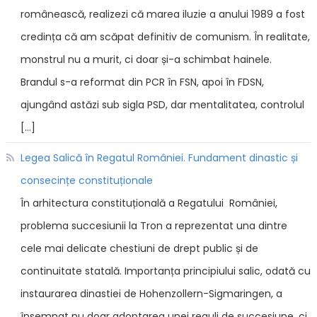
românească, realizezi că marea iluzie a anului 1989 a fost
credința că am scăpat definitiv de comunism. În realitate,
monstrul nu a murit, ci doar și-a schimbat hainele.
Brandul s-a reformat din PCR în FSN, apoi în FDSN,
ajungând astăzi sub sigla PSD, dar mentalitatea, controlul
[…]
Legea Salică în Regatul României. Fundament dinastic și
consecințe constituționale
În arhitectura constituțională a Regatului României,
problema succesiunii la Tron a reprezentat una dintre
cele mai delicate chestiuni de drept public și de
continuitate statală. Importanța principiului salic, odată cu
instaurarea dinastiei de Hohenzollern-Sigmaringen, a
însemnat nu doar adoptarea unei reguli de succesiune, ci