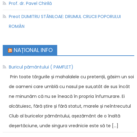
Prof. dr. Pavel Chirilă
Preot DUMITRU STĂNILOAE: DRUMUL CRUCII POPORULUI
ROMÂN
NAȚIONAL INFO
Buricul pământului ( PAMFLET)
Prin toate târgurile și mahalalele cu pretenții, găsim un soi
de oameni care umblă cu nasul pe sus,atât de sus încât
ne minunăm că nu se îneacă în propria înfumurare. Ei
alcătuiesc, fără știre și fără statut, marele și neîntrecutul
Club al buricelor pământului, așezământ de o înaltă
deșertăciune, unde singura vrednicie este să te […]