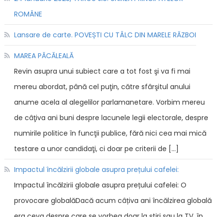
ROMÂNE
Lansare de carte. POVEȘTI CU TÂLC DIN MARELE RĂZBOI
MAREA PĂCĂLEALĂ
Revin asupra unui subiect care a tot fost şi va fi mai
mereu abordat, până cel puţin, către sfârşitul anului
anume acela al alegelilor parlamanetare. Vorbim mereu
de câţiva ani buni despre lacunele legii electorale, despre
numirile politice în funcţii publice, fără nici cea mai mică
testare a unor candidaţi, ci doar pe criterii de […]
Impactul încălzirii globale asupra prețului cafelei:
Impactul încălzirii globale asupra prețului cafelei: O
provocare globalăDacă acum câțiva ani încălzirea globală
era ceva despre care se vorbea doar la știri sau la TV, în