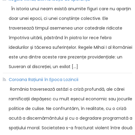
În istoria unui neam există anumite figuri care nu aparțin
doar unei epoci, ci unei conștiințe colective. Ele
traversează timpul asemenea unor catedrale ridicate
împotriva uitării, păstrând în piatra lor rece febra
idealurilor și tăcerea suferințelor. Regele Mihai I al României
este una dintre aceste rare prezențe providențiale: un
Suveran al discreției, un exilat […]
Coroana Rațiunii în Epoca Lozincii
România traversează astăzi o criză profundă, ale cărei
ramificații depășesc cu mult eșecul economic sau jocurile
politice de culise. Ne confruntăm, în realitate, cu o criză
acută a discernământului și cu o degradare programată a
spațiului moral. Societatea s-a fracturat violent între două