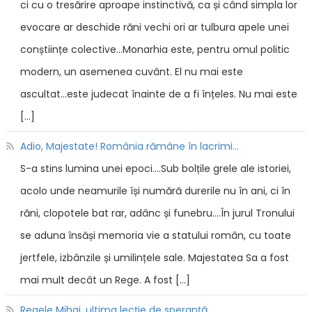
ci cu o tresărire aproape instinctivă, ca și când simpla lor
evocare ar deschide răni vechi ori ar tulbura apele unei
conștiințe colective...Monarhia este, pentru omul politic
modern, un asemenea cuvânt. El nu mai este
ascultat...este judecat înainte de a fi înțeles. Nu mai este
[…]
Adio, Majestate! România rămâne în lacrimi...
S-a stins lumina unei epoci....Sub bolțile grele ale istoriei,
acolo unde neamurile își numără durerile nu în ani, ci în
răni, clopotele bat rar, adânc și funebru....În jurul Tronului
se aduna însăși memoria vie a statului român, cu toate
jertfele, izbânzile și umilințele sale. Majestatea Sa a fost
mai mult decât un Rege. A fost […]
Regele Mihai, ultima lecție de speranță