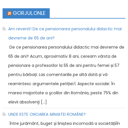
GORJUL.ONLE
Am revenit! De ce pensionarea personalului didactic mai
devreme de 65 de ani?
De ce pensionarea personalului didactic mai devreme de
65 de ani? Acum, aproximativ 8 ani, ceream vârsta de
pensionare a profesorilor la 55 de ani pentru femei și 57
pentru bărbați. Las comentariile pe altă dată și vă
reamintesc argumentele petiției:1. Aspecte sociale: În
marea majoritate a şcolilor din România, peste 75% din
elevii absolvenţi […]
UNDE ESTE ONOAREA ARMATEI ROMÂNE?
Între jurământ, buget și liniștea incomodă a societățiiÎn