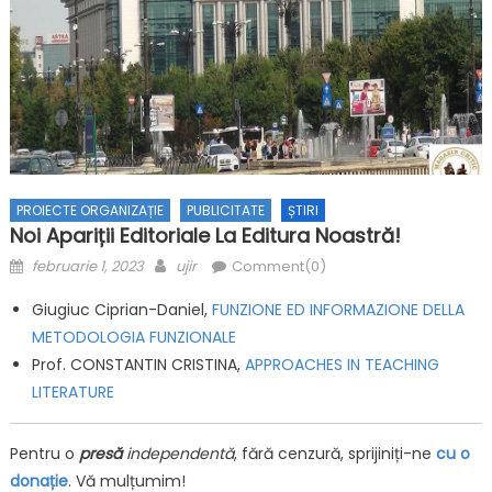
PROIECTE ORGANIZAȚIE
PUBLICITATE
ȘTIRI
Noi Apariții Editoriale La Editura Noastră!
Posted on
Author
februarie 1, 2023
ujir
Comment(0)
Giugiuc Ciprian-Daniel,
FUNZIONE ED INFORMAZIONE DELLA
METODOLOGIA FUNZIONALE
Prof. CONSTANTIN CRISTINA,
APPROACHES IN TEACHING
LITERATURE
Pentru o
presă
independentă
, fără cenzură, sprijiniți-ne
cu o
donație
. Vă mulțumim!