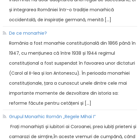
și integrarea României într-o tradiție monarhică
occidentală, de inspirație germană, menită […]
De ce monarhie?
România a fost monarhie constituțională din 1866 până în
1947, cu mențiunea că între 1938 și 1944 regimul
constituțional a fost suspendat în favoarea unor dictaturi
(Carol al II-lea și Ion Antonescu). În perioada monarhiei
constituționale, țara a cunoscut unele dintre cele mai
importante momente de dezvoltare din istoria sa:
reforme făcute pentru cetățeni și […]
Grupul Monarhic Român „Regele Mihai I”
Frați monarhiști și iubitori ai Coroanei, prea iubiți prieteni și
camarazi de simțire,În aceste vremuri de cumpănă, când