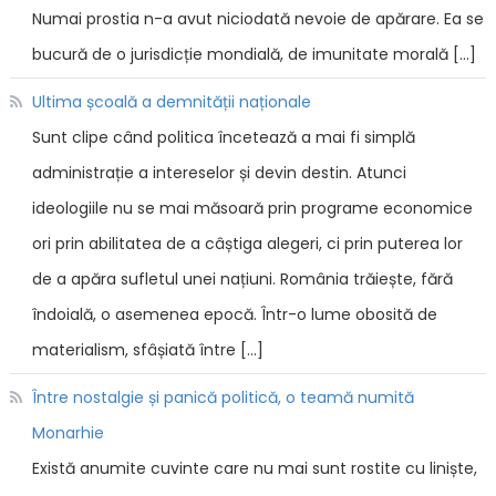
Numai prostia n-a avut niciodată nevoie de apărare. Ea se
bucură de o jurisdicție mondială, de imunitate morală […]
Ultima școală a demnității naționale
Sunt clipe când politica încetează a mai fi simplă
administrație a intereselor și devin destin. Atunci
ideologiile nu se mai măsoară prin programe economice
ori prin abilitatea de a câștiga alegeri, ci prin puterea lor
de a apăra sufletul unei națiuni. România trăiește, fără
îndoială, o asemenea epocă. Într-o lume obosită de
materialism, sfâșiată între […]
Între nostalgie și panică politică, o teamă numită
Monarhie
Există anumite cuvinte care nu mai sunt rostite cu liniște,