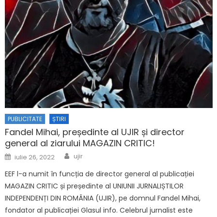
PUBLICITATE
ȘTIRI
Fandel Mihai, președinte al UJIR și director
general al ziarului MAGAZIN CRITIC!
Author
Posted on
ujir
iulie 26, 2022
EEF l-a numit în funcția de director general al publicației
MAGAZIN CRITIC și președinte al UNIUNII JURNALIȘTILOR
INDEPENDENȚI DIN ROMÂNIA (UJIR), pe domnul Fandel Mihai,
fondator al publicației Glasul info. Celebrul jurnalist este