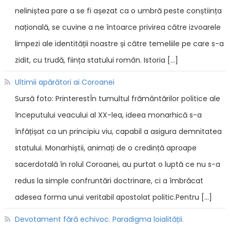
neliniștea pare a se fi așezat ca o umbră peste conștiința
națională, se cuvine a ne întoarce privirea către izvoarele
limpezi ale identității noastre și către temeliile pe care s-a
zidit, cu trudă, ființa statului român. Istoria […]
Ultimii apărători ai Coroanei
Sursă foto: PrinterestÎn tumultul frământărilor politice ale
începutului veacului al XX-lea, ideea monarhică s-a
înfățișat ca un principiu viu, capabil a asigura demnitatea
statului. Monarhiștii, animați de o credință aproape
sacerdotală în rolul Coroanei, au purtat o luptă ce nu s-a
redus la simple confruntări doctrinare, ci a îmbrăcat
adesea forma unui veritabil apostolat politic.Pentru […]
Devotament fără echivoc. Paradigma loialității.