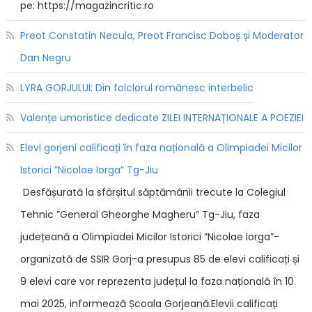
pe: https://magazincritic.ro
Preot Constatin Necula, Preot Francisc Doboș și Moderator
Dan Negru
LYRA GORJULUI: Din folclorul românesc interbelic
Valențe umoristice dedicate ZILEI INTERNAȚIONALE A POEZIEI
Elevi gorjeni calificați în faza națională a Olimpiadei Micilor
Istorici ”Nicolae Iorga” Tg-Jiu
Desfășurată la sfârșitul săptămânii trecute la Colegiul
Tehnic ”General Gheorghe Magheru” Tg-Jiu, faza
județeană a Olimpiadei Micilor Istorici ”Nicolae Iorga”-
organizată de SSIR Gorj-a presupus 85 de elevi calificați și
9 elevi care vor reprezenta județul la faza națională în 10
mai 2025, informează Școala Gorjeană.Elevii calificați