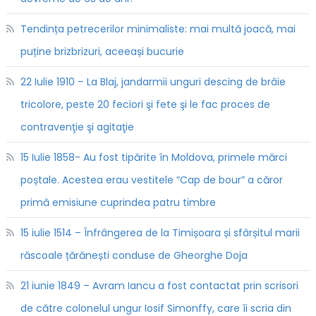
Tendința petrecerilor minimaliste: mai multă joacă, mai
puține brizbrizuri, aceeași bucurie
22 Iulie 1910 – La Blaj, jandarmii unguri descing de brâie
tricolore, peste 20 feciori şi fete şi le fac proces de
contravenţie şi agitaţie
15 Iulie 1858- Au fost tipărite în Moldova, primele mărci
poștale. Acestea erau vestitele “Cap de bour” a căror
primă emisiune cuprindea patru timbre
15 iulie 1514 – Înfrângerea de la Timișoara și sfârșitul marii
răscoale țărănești conduse de Gheorghe Doja
21 iunie 1849 – Avram Iancu a fost contactat prin scrisori
de către colonelul ungur Iosif Simonffy, care îi scria din