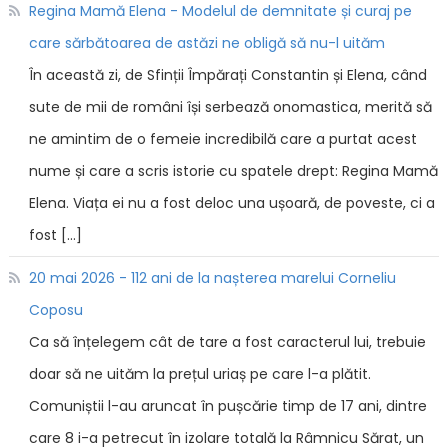
Regina Mamă Elena - Modelul de demnitate și curaj pe
care sărbătoarea de astăzi ne obligă să nu-l uităm
În această zi, de Sfinții Împărați Constantin și Elena, când
sute de mii de români își serbează onomastica, merită să
ne amintim de o femeie incredibilă care a purtat acest
nume și care a scris istorie cu spatele drept: Regina Mamă
Elena. Viața ei nu a fost deloc una ușoară, de poveste, ci a
fost […]
20 mai 2026 - 112 ani de la nașterea marelui Corneliu
Coposu
Ca să înțelegem cât de tare a fost caracterul lui, trebuie
doar să ne uităm la prețul uriaș pe care l-a plătit.
Comuniștii l-au aruncat în pușcărie timp de 17 ani, dintre
care 8 i-a petrecut în izolare totală la Râmnicu Sărat, un