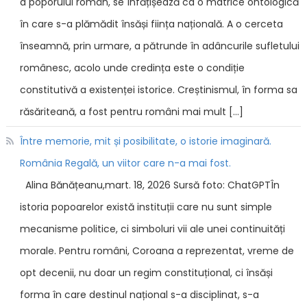
a poporului român, se înfățișează ca o matrice ontologică
în care s-a plămădit însăși ființa națională. A o cerceta
înseamnă, prin urmare, a pătrunde în adâncurile sufletului
românesc, acolo unde credința este o condiție
constitutivă a existenței istorice. Creștinismul, în forma sa
răsăriteană, a fost pentru români mai mult […]
Între memorie, mit și posibilitate, o istorie imaginară.
România Regală, un viitor care n-a mai fost.
Alina Bănățeanu,mart. 18, 2026 Sursă foto: ChatGPTÎn
istoria popoarelor există instituții care nu sunt simple
mecanisme politice, ci simboluri vii ale unei continuități
morale. Pentru români, Coroana a reprezentat, vreme de
opt decenii, nu doar un regim constituțional, ci însăși
forma în care destinul național s-a disciplinat, s-a