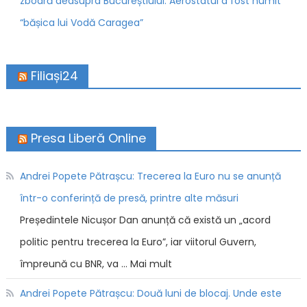
zboară deasupra Bucureștiului. Aerostatul a fost numit
“bășica lui Vodă Caragea”
Filiași24
Presa Liberă Online
Andrei Popete Pătrașcu: Trecerea la Euro nu se anunță
într-o conferință de presă, printre alte măsuri
Președintele Nicușor Dan anunță că există un „acord
politic pentru trecerea la Euro”, iar viitorul Guvern,
împreună cu BNR, va … Mai mult
Andrei Popete Pătrașcu: Două luni de blocaj. Unde este