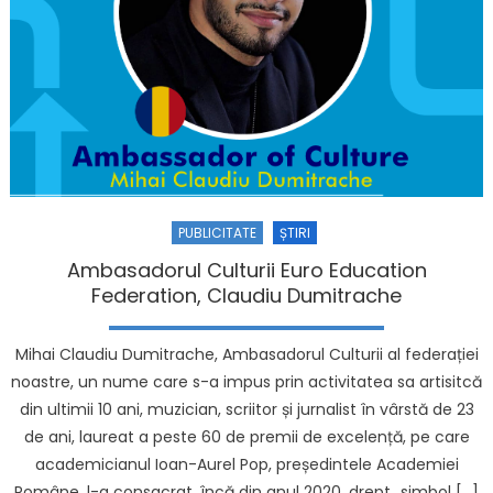
PUBLICITATE
ȘTIRI
Ambasadorul Culturii Euro Education
Federation, Claudiu Dumitrache
Mihai Claudiu Dumitrache, Ambasadorul Culturii al federației
noastre, un nume care s-a impus prin activitatea sa artisitcă
din ultimii 10 ani, muzician, scriitor și jurnalist în vârstă de 23
de ani, laureat a peste 60 de premii de excelență, pe care
academicianul Ioan-Aurel Pop, președintele Academiei
Române, l-a consacrat, încă din anul 2020, drept „simbol […]