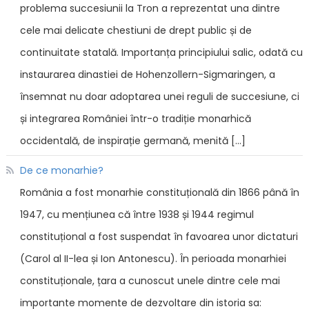
problema succesiunii la Tron a reprezentat una dintre
cele mai delicate chestiuni de drept public și de
continuitate statală. Importanța principiului salic, odată cu
instaurarea dinastiei de Hohenzollern-Sigmaringen, a
însemnat nu doar adoptarea unei reguli de succesiune, ci
și integrarea României într-o tradiție monarhică
occidentală, de inspirație germană, menită […]
De ce monarhie?
România a fost monarhie constituțională din 1866 până în
1947, cu mențiunea că între 1938 și 1944 regimul
constituțional a fost suspendat în favoarea unor dictaturi
(Carol al II-lea și Ion Antonescu). În perioada monarhiei
constituționale, țara a cunoscut unele dintre cele mai
importante momente de dezvoltare din istoria sa: