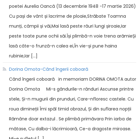
poetei Aurelia Oancă (13 decembrie 1948 -17 martie 2026)
Cu pași de vânt și lacrime de ploaie,Străbate Toamna
munți, câmpii și văi,Mai lasă peste râuri lungi șiroaie,Iar
peste toate pune ochii săi.Își plimbă-n voie trena arămieȘi
lasă câte-o frunză-n calea ei,În vie-și pune haina
rubinie,Iar […]
Dorina Omota-Când îngerii coboară
Când îngerii coboară in memoriam DORINA OMOTA autor
Dorina Omota Mi-s gândurile-n rânduri Ascunse printre
stele, Și-n mugurii din prunduri, Care-nfloresc castele. Cu
roua dimineții Îmi spăl timid obrazul, Și din suflarea nopții
Rămâne doar extazul . Se plimbă primăvara Prin iarba de
mătase, Cu dalba-i lăcrimioară, Ce-a dragoste miroase.
Mi-e sufletul […]