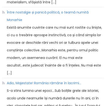
materialism, sfâșiată între […]
Între nostalgie și panică politică, o teamă numită
Monarhie
Există anumite cuvinte care nu mai sunt rostite cu liniște,
ci cu o tresărire aproape instinctivă, ca și când simpla lor
evocare ar deschide răni vechi ori ar tulbura apele unei
conștiințe colective...Monarhia este, pentru omul politic
modern, un asemenea cuvânt. El nu mai este
ascultat...este judecat înainte de a fi înțeles. Nu mai este
[…]
Adio, Majestate! România rămâne în lacrimi...
S-a stins lumina unei epoci....Sub bolțile grele ale istoriei,
acolo unde neamurile își numără durerile nu în ani, ci în
răni, clopotele bat rar, adânc și funebru....În jurul Tronului