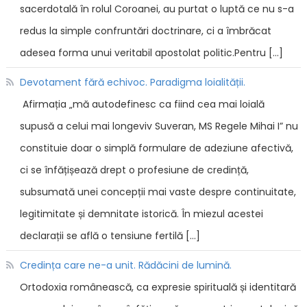
sacerdotală în rolul Coroanei, au purtat o luptă ce nu s-a
redus la simple confruntări doctrinare, ci a îmbrăcat
adesea forma unui veritabil apostolat politic.Pentru […]
Devotament fără echivoc. Paradigma loialității.
Afirmația „mă autodefinesc ca fiind cea mai loială
supusă a celui mai longeviv Suveran, MS Regele Mihai I” nu
constituie doar o simplă formulare de adeziune afectivă,
ci se înfățișează drept o profesiune de credință,
subsumată unei concepții mai vaste despre continuitate,
legitimitate și demnitate istorică. În miezul acestei
declarații se află o tensiune fertilă […]
Credința care ne-a unit. Rădăcini de lumină.
Ortodoxia românească, ca expresie spirituală și identitară