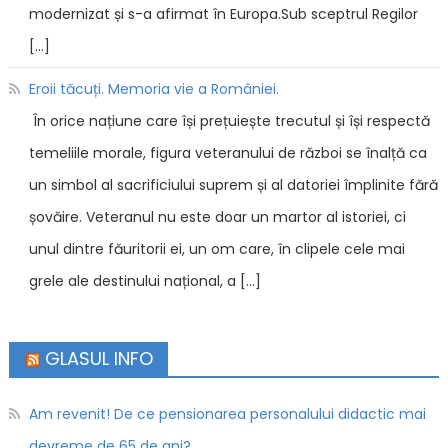
modernizat și s-a afirmat în Europa.Sub sceptrul Regilor
[…]
Eroii tăcuți. Memoria vie a României.
În orice națiune care își prețuiește trecutul și își respectă
temeliile morale, figura veteranului de război se înalță ca
un simbol al sacrificiului suprem și al datoriei împlinite fără
șovăire. Veteranul nu este doar un martor al istoriei, ci
unul dintre făuritorii ei, un om care, în clipele cele mai
grele ale destinului național, a […]
GLASUL INFO
Am revenit! De ce pensionarea personalului didactic mai
devreme de 65 de ani?