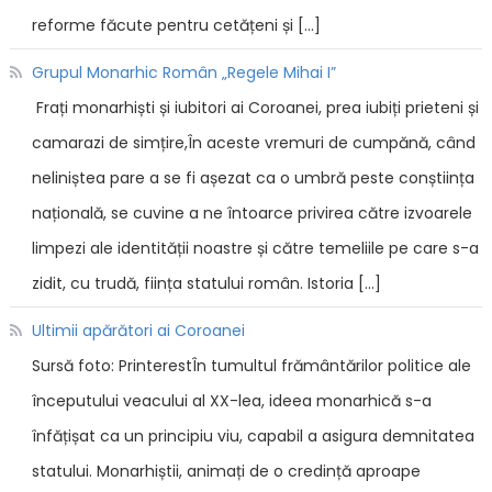
reforme făcute pentru cetățeni și […]
Grupul Monarhic Român „Regele Mihai I”
Frați monarhiști și iubitori ai Coroanei, prea iubiți prieteni și
camarazi de simțire,În aceste vremuri de cumpănă, când
neliniștea pare a se fi așezat ca o umbră peste conștiința
națională, se cuvine a ne întoarce privirea către izvoarele
limpezi ale identității noastre și către temeliile pe care s-a
zidit, cu trudă, ființa statului român. Istoria […]
Ultimii apărători ai Coroanei
Sursă foto: PrinterestÎn tumultul frământărilor politice ale
începutului veacului al XX-lea, ideea monarhică s-a
înfățișat ca un principiu viu, capabil a asigura demnitatea
statului. Monarhiștii, animați de o credință aproape