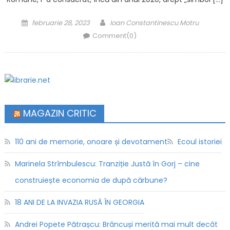
Posted on
Author
februarie 28, 2023
Ioan Constantinescu Motru
Comment(0)
MAGAZIN CRITIC
110 ani de memorie, onoare și devotament
Ecoul istoriei
Marinela Strîmbulescu: Tranziție Justă în Gorj – cine
construiește economia de după cărbune?
18 ANI DE LA INVAZIA RUSĂ ÎN GEORGIA
Andrei Popete Pătrașcu: Brâncuși merită mai mult decât