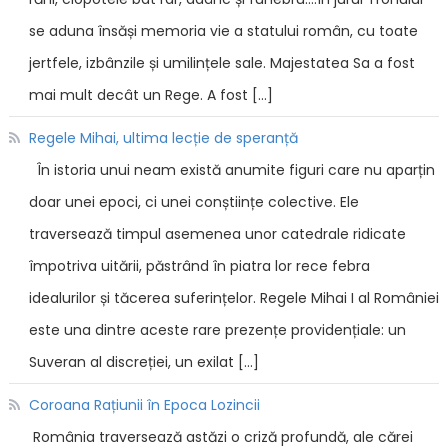
se aduna însăși memoria vie a statului român, cu toate
jertfele, izbânzile și umilințele sale. Majestatea Sa a fost
mai mult decât un Rege. A fost […]
Regele Mihai, ultima lecție de speranță
În istoria unui neam există anumite figuri care nu aparțin
doar unei epoci, ci unei conștiințe colective. Ele
traversează timpul asemenea unor catedrale ridicate
împotriva uitării, păstrând în piatra lor rece febra
idealurilor și tăcerea suferințelor. Regele Mihai I al României
este una dintre aceste rare prezențe providențiale: un
Suveran al discreției, un exilat […]
Coroana Rațiunii în Epoca Lozincii
România traversează astăzi o criză profundă, ale cărei