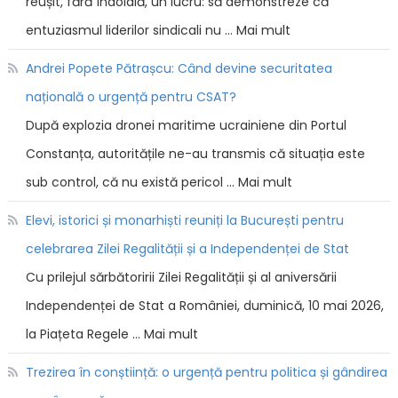
reușit, fără îndoială, un lucru: să demonstreze că
entuziasmul liderilor sindicali nu … Mai mult
Andrei Popete Pătrașcu: Când devine securitatea
națională o urgență pentru CSAT?
După explozia dronei maritime ucrainiene din Portul
Constanța, autoritățile ne-au transmis că situația este
sub control, că nu există pericol … Mai mult
Elevi, istorici și monarhiști reuniți la București pentru
celebrarea Zilei Regalității și a Independenței de Stat
Cu prilejul sărbătoririi Zilei Regalității și al aniversării
Independenței de Stat a României, duminică, 10 mai 2026,
la Piațeta Regele … Mai mult
Trezirea în conștiință: o urgență pentru politica și gândirea