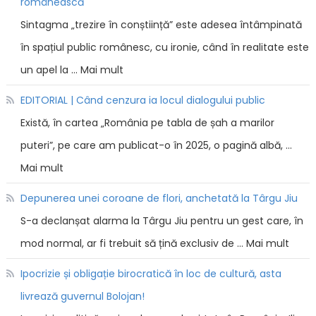
românească
Sintagma „trezire în conștiință” este adesea întâmpinată
în spațiul public românesc, cu ironie, când în realitate este
un apel la … Mai mult
EDITORIAL | Când cenzura ia locul dialogului public
Există, în cartea „România pe tabla de șah a marilor
puteri”, pe care am publicat-o în 2025, o pagină albă, …
Mai mult
Depunerea unei coroane de flori, anchetată la Târgu Jiu
S-a declanșat alarma la Târgu Jiu pentru un gest care, în
mod normal, ar fi trebuit să țină exclusiv de … Mai mult
Ipocrizie și obligație birocratică în loc de cultură, asta
livrează guvernul Bolojan!