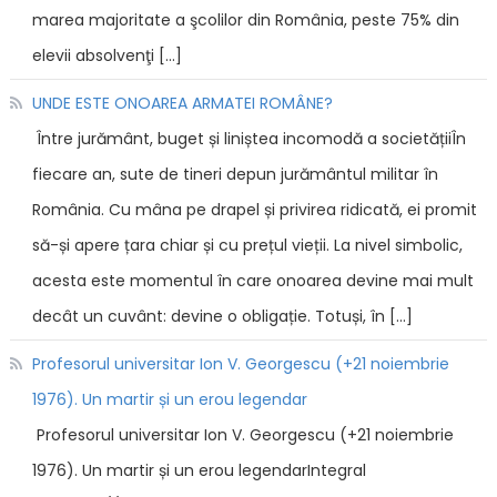
marea majoritate a şcolilor din România, peste 75% din
elevii absolvenţi […]
UNDE ESTE ONOAREA ARMATEI ROMÂNE?
Între jurământ, buget și liniștea incomodă a societățiiÎn
fiecare an, sute de tineri depun jurământul militar în
România. Cu mâna pe drapel și privirea ridicată, ei promit
să-și apere țara chiar și cu prețul vieții. La nivel simbolic,
acesta este momentul în care onoarea devine mai mult
decât un cuvânt: devine o obligație. Totuși, în […]
Profesorul universitar Ion V. Georgescu (+21 noiembrie
1976). Un martir și un erou legendar
Profesorul universitar Ion V. Georgescu (+21 noiembrie
1976). Un martir și un erou legendarIntegral