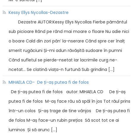
Kessy Ellys Nycollas-Dezastre
Dezastre AUTOR:Kessy Ellys Nycollas Fierbe pământul
sub picioare Rând pe rând mai moare o floare Nu adie nici
o boare Cald din zori pân’ la-nserare Când spre cer înalț
smerit rugăciuni Și-mi adun răvășită sudoare în pumni
Când sufletul se pierde-nsetat Iar lacrimile curg ne-
ncetat… Se clatină viața-n furtună Sub grindina […]
MIHAELA CD- De ți-aș putea fi de folos
De ți-aș putea fi de folos autor: MIHAELA CD De ți-aș
putea fi de folos M-aș face râu să spăl în jos Tot răul prins
într-un colos Și-aș trage de tine vânjos De ți-aș putea fi
de folos M-aș face-un rubin prețios Să scot tot ce ai
luminos Și să arunc […]