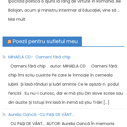
Ipocrizia politică a ajuns la rang de virtute în România. Ilie
Bolojan, acum și ministru interimar al Educației, vine să …
Mai mult
Poezii pentru sufletul meu
MIHAELA CD- Oameni fără chip
Oameni fără chip autor: MIHAELA CD Oameni fără
chip îmi scriu cuvinte Pe care le înmoaie în cerneala
iubirii Și lasă rânduri și luări aminte Ce le așază-n podul
fericirii Eu nu-i cunosc, dar ei mă știu Din slove scrise sau
din auzite Și totuși îmi lasă în inimă să știu Trăiri […]
Aurelia Oancă -CU PAȘI DE VÂNT…
CU PAȘI DE VÂNT… AUTOR: Aurelia Oancă În memoria