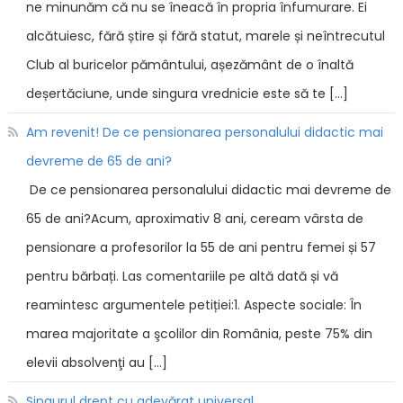
ne minunăm că nu se îneacă în propria înfumurare. Ei
alcătuiesc, fără știre și fără statut, marele și neîntrecutul
Club al buricelor pământului, așezământ de o înaltă
deșertăciune, unde singura vrednicie este să te […]
Am revenit! De ce pensionarea personalului didactic mai
devreme de 65 de ani?
De ce pensionarea personalului didactic mai devreme de
65 de ani?Acum, aproximativ 8 ani, ceream vârsta de
pensionare a profesorilor la 55 de ani pentru femei și 57
pentru bărbați. Las comentariile pe altă dată și vă
reamintesc argumentele petiției:1. Aspecte sociale: În
marea majoritate a şcolilor din România, peste 75% din
elevii absolvenţi au […]
Singurul drept cu adevărat universal