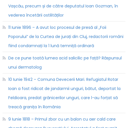
Vașcău, precum și de către deputatul Ioan Gozman, în
vederea încetării ostilităților
11 Iunie 1896 – A avut loc procesul de presă al „Foii
Poporului” de la Curtea de jurați din Cluj, redactorii români
fiind condamnați la 1 lună temniță ordinară
De ce pune toată lumea acid salicilic pe față? Răspunsul
unui dermatolog
10 Iunie 1942 – Comuna Devecerii Mari. Refugiatul Rotar
Ioan a fost ridicat de jandarmii unguri, bătut, deportat la
Feldioara, predat grănicerilor unguri, care l-au forțat să
treacă granița în România
9 Iunie 1818 – Primul zbor cu un balon cu aer cald care