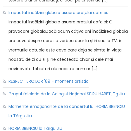
testare a unor candidaţi, ci doar pe criterii de […]
Impactul încălzirii globale asupra prețului cafelei:
Impactul încălzirii globale asupra prețului cafelei: O
provocare globalăDacă acum câțiva ani încălzirea globală
era ceva despre care se vorbea doar la știri sau la TV, în
vremurile actuale este ceva care deja se simte în viața
noastră de zi cu zi și ne afectează chiar și cele mai
nevinovate tabieturi ale noastre cum ar […]
RESPECT EROILOR '89 - moment artistic
Grupul folcloric de la Colegiul Național SPIRU HARET, Tg Jiu
Momente emoționante de la concertul lui HORIA BRENCIU
la Târgu Jiu
HORIA BRENCIU la Târgu Jiu