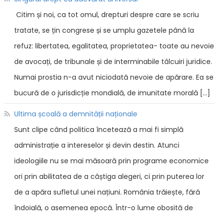
Citim și noi, ca tot omul, drepturi despre care se scriu
tratate, se țin congrese și se umplu gazetele până la
refuz: libertatea, egalitatea, proprietatea- toate au nevoie
de avocați, de tribunale și de interminabile tâlcuiri juridice.
Numai prostia n-a avut niciodată nevoie de apărare. Ea se
bucură de o jurisdicție mondială, de imunitate morală […]
Ultima școală a demnității naționale
Sunt clipe când politica încetează a mai fi simplă
administrație a intereselor și devin destin. Atunci
ideologiile nu se mai măsoară prin programe economice
ori prin abilitatea de a câștiga alegeri, ci prin puterea lor
de a apăra sufletul unei națiuni. România trăiește, fără
îndoială, o asemenea epocă. Într-o lume obosită de